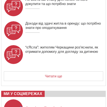
докупити та що потрібно знати
17:48
“Це страшна несправедливість”: мати хворого на
СМА 13-річного хлопця із Драбівщини просить
ОВА виділити кошти на дороговартісні ліки
Доходи від здачі житла в оренду: що потрібно
знати про оподаткування
“єЯсла”: жителям Черкащини роз’яснили, як
отримати допомогу для догляду за дитиною
Читати ще
МИ У СОЦМЕРЕЖАХ