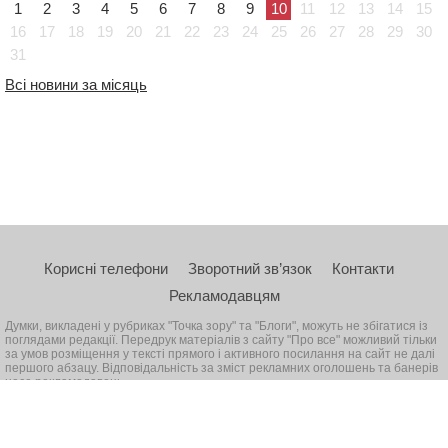
1
2
3
4
5
6
7
8
9
10
11
12
13
14
15
16
17
18
19
20
21
22
23
24
25
26
27
28
29
30
31
Всі новини за місяць
Корисні телефони
Зворотний зв’язок
Контакти
Рекламодавцям
Думки, викладені у рубриках "Точка зору" та "Блоги", можуть не збігатися із
поглядами редакції. Передрук матеріалів з сайту "Про все" можливий тільки
за умов розміщення у тексті прямого і активного посилання на сайт не далі
першого абзацу. Відповідальність за зміст рекламних оголошень та банерів
несе рекламодавець
© 2026, Всі права захищені