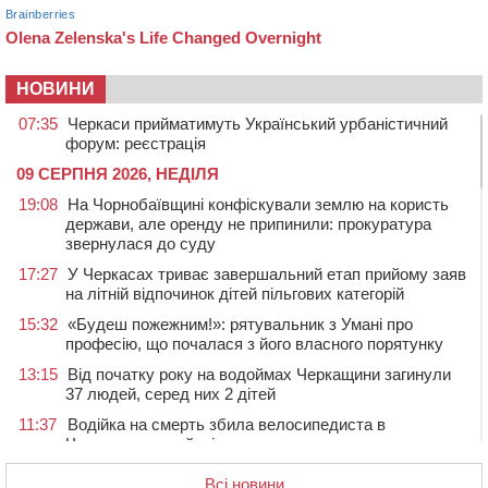
НОВИНИ
07:35
Черкаси прийматимуть Український урбаністичний
форум: реєстрація
09 СЕРПНЯ 2026, НЕДІЛЯ
19:08
На Чорнобаївщині конфіскували землю на користь
держави, але оренду не припинили: прокуратура
звернулася до суду
17:27
У Черкасах триває завершальний етап прийому заяв
на літній відпочинок дітей пільгових категорій
15:32
«Будеш пожежним!»: рятувальник з Умані про
професію, що почалася з його власного порятунку
13:15
Від початку року на водоймах Черкащини загинули
37 людей, серед них 2 дітей
11:37
Водійка на смерть збила велосипедиста в
Черкаському районі
09:59
Напав на собаку з палицею та намагався наїхати на
Всі новини