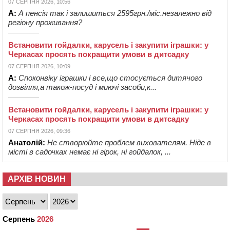
07 СЕРПНЯ 2026, 10:56
А:
А пенсія так і залишиться 2595грн./міс.незалежно від
регіону проживання?
Встановити гойдалки, карусель і закупити іграшки: у
Черкасах просять покращити умови в дитсадку
07 СЕРПНЯ 2026, 10:09
А:
Споконвіку іграшки і все,що стосується дитячого
дозвілля,а також-посуд і миючі засоби,к...
Встановити гойдалки, карусель і закупити іграшки: у
Черкасах просять покращити умови в дитсадку
07 СЕРПНЯ 2026, 09:36
Анатолій:
Не створюйте проблем вихователям. Ніде в
місті в садочках немає ні гірок, ні гойдалок, ...
АРХІВ НОВИН
Серпень
2026