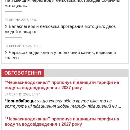
На Уманщині через водія легковика постраждав 16-річний
мотоцикліст
20 ЛИПНЯ 2026, 16:01
У Балаклеї водій легковика протаранив мотоцикл: двоє
людей в лікарні
03 БЕРЕЗНЯ 2026, 11:01
У Черкасах водій влетів у бордюрний камінь, вирвавши
колесо
ОБГОВОРЕННЯ
“Черкасиводоканал” пропонує підвищити тарифи на
воду та водовідведення з 2027 року
07 СЕРПНЯ 2026, 14:57
Чорнобаївець:
якщо гривня піде в круте піке, то не
врятують ці підвищення жоден тариф- підвищений чи ...
“Черкасиводоканал” пропонує підвищити тарифи на
воду та водовідведення з 2027 року