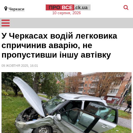
ПРО
ВСЕ
.ck.ua
Черкаси
10 серпня, 2026
У Черкасах водій легковика
спричинив аварію, не
пропустивши іншу автівку
09 ЖОВТНЯ 2025, 16:01