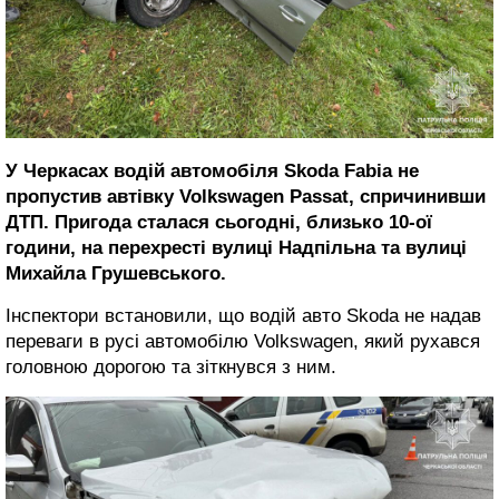
У Черкасах водій автомобіля Skoda Fabia не
пропустив автівку Volkswagen Passat, спричинивши
ДТП. Пригода сталася сьогодні, близько 10-ої
години, на перехресті вулиці Надпільна та вулиці
Михайла Грушевського.
Інспектори встановили, що водій авто Skoda не надав
переваги в русі автомобілю Volkswagen, який рухався
головною дорогою та зіткнувся з ним.