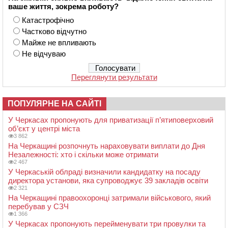
ваше життя, зокрема роботу?
Катастрофічно
Частково відчутно
Майже не впливають
Не відчуваю
Переглянути результати
ПОПУЛЯРНЕ НА САЙТІ
У Черкасах пропонують для приватизації п’ятиповерховий
об’єкт у центрі міста
3 862
На Черкащині розпочнуть нараховувати виплати до Дня
Незалежності: хто і скільки може отримати
2 467
У Черкаській облраді визначили кандидатку на посаду
директора установи, яка супроводжує 39 закладів освіти
2 321
На Черкащині правоохоронці затримали військового, який
перебував у СЗЧ
1 366
У Черкасах пропонують перейменувати три провулки та