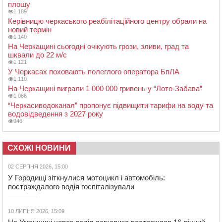
площу
1 189
Керівницю черкаського реабілітаційного центру обрали на
новий термін
1 140
На Черкащині сьогодні очікують грози, зливи, град та
шквали до 22 м/с
1 121
У Черкасах поховають полеглого оператора БпЛА
1 110
На Черкащині виграли 1 000 000 гривень у “Лото-Забава”
1 086
“Черкасиводоканал” пропонує підвищити тарифи на воду та
водовідведення з 2027 року
946
СХОЖІ НОВИНИ
02 СЕРПНЯ 2026, 15:00
У Городищі зіткнулися мотоцикл і автомобіль:
постраждалого водія госпіталізували
10 ЛИПНЯ 2026, 15:09