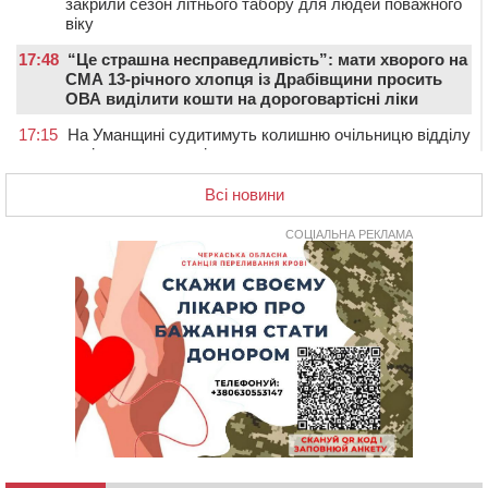
закрили сезон літнього табору для людей поважного
віку
17:48
“Це страшна несправедливість”: мати хворого на
СМА 13-річного хлопця із Драбівщини просить
ОВА виділити кошти на дороговартісні ліки
17:15
На Уманщині судитимуть колишню очільницю відділу
освіти через закупівлю електрики за завищеною
ціною
Всі новини
16:40
У Черкасах провели в останню путь двох
загиблих воїнів
СОЦІАЛЬНА РЕКЛАМА
16:07
До 1 вересня у Черкасах оновлюють дорожню
розмітку біля навчальних закладів (ФОТОФАКТ)
15:39
На честь загиблого захисника і чемпіона світу в
Черкасах відкрили спортивно-реабілітаційний центр
15:05
На Звенигородщині, попри заборону міськради,
проведуть “Ше.Fest”
14:31
У Каневі аномальна спека призвела до перебоїв у
роботі електромереж та комунальних служб
14:02
На Черкащині намолотили перший мільйон тонн
зерна нового врожаю