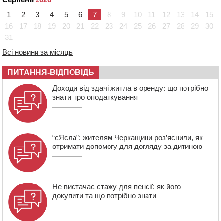
полеглий біля Кліщіївки воїн
1
2
3
4
5
6
7
8
9
10
11
12
13
14
15
07:30
Понад 968 мільйонів гривень земельного податку
16
17
18
19
20
21
22
23
24
25
26
27
28
29
30
сплатили на Черкащині
31
06 СЕРПНЯ 2026, ЧЕТВЕР
Всі новини за місяць
21:13
Вісім медалей, з яких чотири золоті: черкаські
спортсмени тріумфували на чемпіонаті України
ПИТАННЯ-ВІДПОВІДЬ
20:31
На Черкащині спека протримається ще день
Доходи від здачі житла в оренду: що потрібно
знати про оподаткування
“єЯсла”: жителям Черкащини роз’яснили, як
отримати допомогу для догляду за дитиною
Не вистачає стажу для пенсії: як його
докупити та що потрібно знати