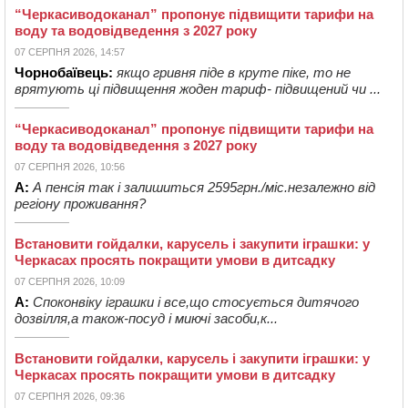
“Черкасиводоканал” пропонує підвищити тарифи на
воду та водовідведення з 2027 року
07 СЕРПНЯ 2026, 14:57
Чорнобаївець:
якщо гривня піде в круте піке, то не
врятують ці підвищення жоден тариф- підвищений чи ...
“Черкасиводоканал” пропонує підвищити тарифи на
воду та водовідведення з 2027 року
07 СЕРПНЯ 2026, 10:56
А:
А пенсія так і залишиться 2595грн./міс.незалежно від
регіону проживання?
Встановити гойдалки, карусель і закупити іграшки: у
Черкасах просять покращити умови в дитсадку
07 СЕРПНЯ 2026, 10:09
А:
Споконвіку іграшки і все,що стосується дитячого
дозвілля,а також-посуд і миючі засоби,к...
Встановити гойдалки, карусель і закупити іграшки: у
Черкасах просять покращити умови в дитсадку
07 СЕРПНЯ 2026, 09:36