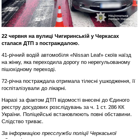
22 червня на вулиці Чигиринській у Черкасах
сталася ДТП з постраждалою.
41-річний водій автомобіля «Nissan Leaf» скоїв наїзд
на жінку, яка переходила дорогу по нерегульованому
пішохідному переході.
72-річна постраждала отримала тілесні ушкодження, її
госпіталізували до лікарні.
Наразі за фактом ДТП відомості внесені до Єдиного
реєстру досудових розслідувань за ч. 1 ст. 286 КК
України. Поліцейські встановлюють повні обставини.
Слідство триває.
За інформацією пресслужби поліції Черкаської