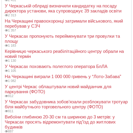
2 451
У Черкаській облраді визначили кандидатку на посаду
директора установи, яка супроводжує 39 закладів освіти
2 313
На Черкащині правоохоронці затримали військового, який
перебував у СЗЧ
1 357
У Черкасах пропонують перейменувати три провулки та
площу
1 183
Керівницю черкаського реабілітаційного центру обрали на
новий термін
1 130
У Черкасах поховають полеглого оператора БпЛА
1 105
На Черкащині виграли 1 000 000 гривень у “Лото-Забава”
1 082
У центрі Черкас облаштували новий майданчик для
паркування (ФОТО)
912
У Черкасах забудовника зобов’язали розблокувати тротуар
біля майбутнього торговельного центру (ФОТО)
911
Вибоїни глибиною 20-30 см та шириною до 3 метрів: у
Черкасах просять відремонтувати під’їзд до житлових
будинків
887