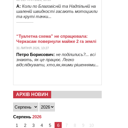
А:
Коли по Благовісній та Надпільній на
шаленій швидкості гасають мотоцикли
та круті тачки...
“Туалетна схема” не спрацювала:
Черкасам повернули майже 2 га землі
31 ЛИПНЯ 2026, 13:27
Петро Борисович:
не поділились?... всі
знають, як це працює. Легко
відслідкувати, хто,як,якими рішеннями...
АРХІВ НОВИН
Серпень
2026
1
2
3
4
5
6
7
8
9
10