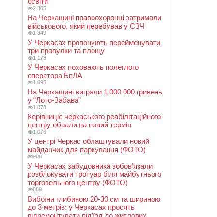
освіти
2 305
На Черкащині правоохоронці затримали
військового, який перебував у СЗЧ
1 349
У Черкасах пропонують перейменувати
три провулки та площу
1 173
У Черкасах поховають полеглого
оператора БпЛА
1 095
На Черкащині виграли 1 000 000 гривень
у “Лото-Забава”
1 078
Керівницю черкаського реабілітаційного
центру обрали на новий термін
1 076
У центрі Черкас облаштували новий
майданчик для паркування (ФОТО)
908
У Черкасах забудовника зобов’язали
розблокувати тротуар біля майбутнього
торговельного центру (ФОТО)
889
Вибоїни глибиною 20-30 см та шириною
до 3 метрів: у Черкасах просять
відремонтувати під’їзд до житлових