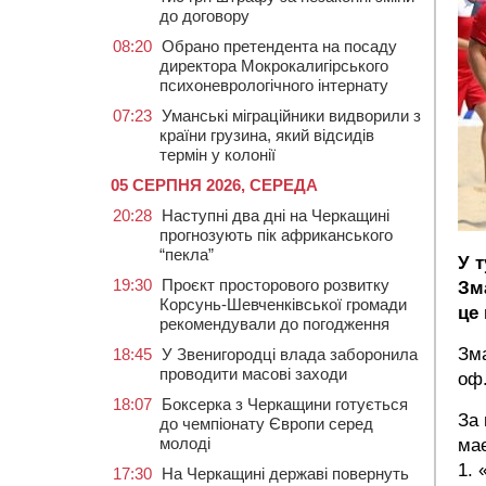
до договору
08:20
Обрано претендента на посаду
директора Мокрокалигірського
психоневрологічного інтернату
07:23
Уманські міграційники видворили з
країни грузина, який відсидів
термін у колонії
05 СЕРПНЯ 2026, СЕРЕДА
20:28
Наступні два дні на Черкащині
прогнозують пік африканського
“пекла”
У т
19:30
Проєкт просторового розвитку
Зм
Корсунь-Шевченківської громади
це
рекомендували до погодження
Зма
18:45
У Звенигородці влада заборонила
проводити масові заходи
оф
18:07
Боксерка з Черкащини готується
За 
до чемпіонату Європи серед
молоді
має
1. 
17:30
На Черкащині державі повернуть