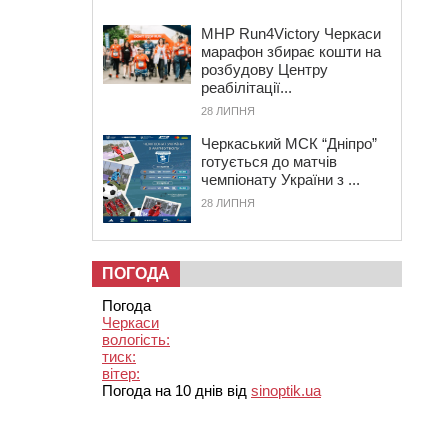
MHP Run4Victory Черкаси
марафон збирає кошти на
розбудову Центру
реабілітації...
28 ЛИПНЯ
Черкаський МСК “Дніпро”
готується до матчів
чемпіонату України з ...
28 ЛИПНЯ
ПОГОДА
Погода
Черкаси
вологість:
тиск:
вітер:
Погода на 10 днів від
sinoptik.ua