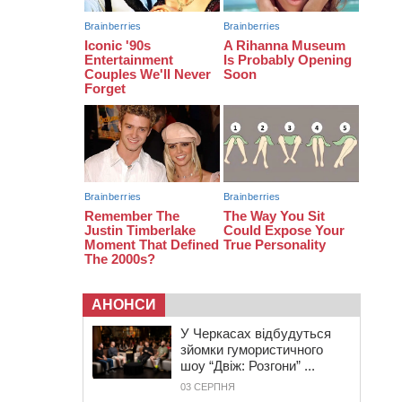
09:49
ДНК-експертиза через 21 місяць
підтвердила загибель захисника
зі Сміли
09:13
У Черкасах 18-річний хлопець
поранив себе ножем у відділенні
пошти
АНОНСИ
У Черкасах відбудуться
зйомки гумористичного
шоу “Двіж: Розгони” ...
03 СЕРПНЯ