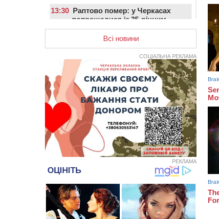
13:30
Раптово помер: у Черкасах
попрощалися із 35-річним
прикордонником
Всі новини
12:59
У Черкасах нагородили двох
місцевих жителів, які відмовилися
СОЦІАЛЬНА РЕКЛАМА
вчиняти підпали на замовлення
росіян
12:23
У Руськополянській громаді
оновили дорожню розмітку на
центральних вулицях (ФОТО)
11:48
На черкаській дамбі загинув
водій BMW, зіткнувшись на
зустрічній смузі із вантажівкою
11:14
Збитки понад 100 тисяч гривень:
на Золотоніщині правоохоронці
РЕКЛАМА
виявили 700 метрів
браконьєрських сіток
10:33
У Черкасах легковик зіткнувся із
вантажівкою й “відлетів” у стіну:
постраждав підліток