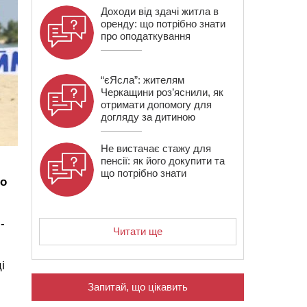
Доходи від здачі житла в
оренду: що потрібно знати
про оподаткування
“єЯсла”: жителям
Черкащини роз’яснили, як
отримати допомогу для
догляду за дитиною
Не вистачає стажу для
пенсії: як його докупити та
що потрібно знати
ро
-
Читати ще
і
Запитай, що цікавить