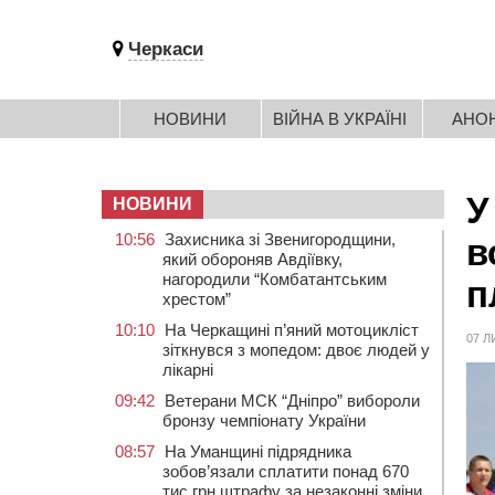
Черкаси
НОВИНИ
ВІЙНА В УКРАЇНІ
АНО
У
НОВИНИ
10:56
Захисника зі Звенигородщини,
в
який обороняв Авдіївку,
нагородили “Комбатантським
п
хрестом”
10:10
На Черкащині п’яний мотоцикліст
07 Л
зіткнувся з мопедом: двоє людей у
лікарні
09:42
Ветерани МСК “Дніпро” вибороли
бронзу чемпіонату України
08:57
На Уманщині підрядника
зобов’язали сплатити понад 670
тис грн штрафу за незаконні зміни