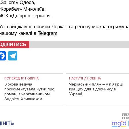
«Sailors» Одеса,
«Корабел» Миколаїв,
МСК «Дніпро» Черкаси.
сі найцікавіші новини Черкас та регіону можна отримув
 нашому каналі в
Telegram
ОДІЛИТИСЬ
Facebook
Telegram
ПОПЕРЕДНЯ НОВИНА
НАСТУПНА НОВИНА
Зіркова ведуча
Черкаський пляж – у п’ятірці
прокоментувала чутки про
кращих для відпочинку в
роман із черкащанином
Україні
Андрієм Хливнюком
РЕК
РЕК