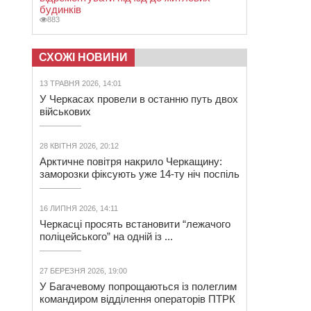
будинків
883
СХОЖІ НОВИНИ
13 ТРАВНЯ 2026, 14:01
У Черкасах провели в останню путь двох
військових
28 КВІТНЯ 2026, 20:12
Арктичне повітря накрило Черкащину:
заморозки фіксують уже 14-ту ніч поспіль
16 ЛИПНЯ 2026, 14:11
Черкасці просять встановити “лежачого
поліцейського” на одній із ...
27 БЕРЕЗНЯ 2026, 19:00
У Багачевому попрощаються із полеглим
командиром відділення операторів ПТРК