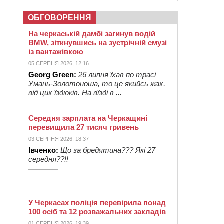
ОБГОВОРЕННЯ
На черкаській дамбі загинув водій
BMW, зіткнувшись на зустрічній смузі
із вантажівкою
05 СЕРПНЯ 2026, 12:16
Georg Green:
26 липня їхав по трасі
Умань-Золотоноша, то це якийсь жах,
від цих їздюків. На вїзді в ...
Середня зарплата на Черкащині
перевищила 27 тисяч гривень
03 СЕРПНЯ 2026, 18:37
Івченко:
Що за бредятина??? Які 27
середня??!!
У Черкасах поліція перевірила понад
100 осіб та 12 розважальних закладів
01 СЕРПНЯ 2026, 19:39