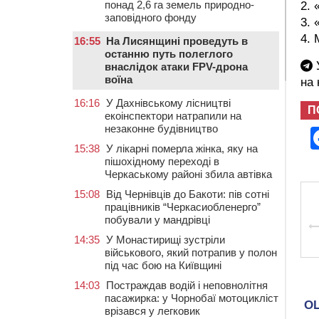
понад 2,6 га земель природно-
2. 
заповідного фонду
3. 
4. 
16:55
На Лисянщині проведуть в
останню путь полеглого
У
внаслідок атаки FPV-дрона
воїна
на
16:16
У Дахнівському лісництві
П
екоінспектори натрапили на
незаконне будівництво
15:38
У лікарні померла жінка, яку на
пішохідному переході в
Черкаському районі збила автівка
15:08
Від Чернівців до Бакоти: пів сотні
працівників “Черкасиобленерго”
побували у мандрівці
14:35
У Монастирищі зустріли
військового, який потрапив у полон
під час бою на Київщині
14:03
Постраждав водій і неповнолітня
пасажирка: у Чорнобаї мотоцикліст
врізався у легковик