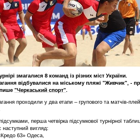
урнірі змагалися 8 команд із різних міст України.
агання відбувалися на міському пляжі "Живчик", - п
 пише
"Черкаський спорт"
.
гання проходили у два етапи – групового та матчів-плей
.
підсумками, перша четвірка підсумкової турнірної таблиц
 наступний вигляд:
«Кредо 63» Одеса,