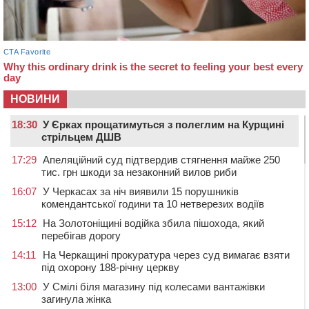
НОВИНИ
18:30
У Єрках прощатимуться з полеглим на Курщині
стрільцем ДШВ
17:29
Апеляційний суд підтвердив стягнення майже 250
тис. грн шкоди за незаконний вилов риби
16:07
У Черкасах за ніч виявили 15 порушників
комендантської години та 10 нетверезих водіїв
15:12
На Золотоніщині водійка збила пішохода, який
перебігав дорогу
14:11
На Черкащині прокуратура через суд вимагає взяти
під охорону 188-річну церкву
13:00
У Смілі біля магазину під колесами вантажівки
загинула жінка