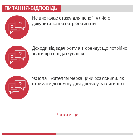
13:26
На Черкащині сьогодні очікують грози, зливи, град та
шквали до 22 м/с
ПИТАННЯ-ВІДПОВІДЬ
12:50
Внаслідок падіння вертольота загинув 28-річний
Не вистачає стажу для пенсії: як його
захисник зі Сміли
докупити та що потрібно знати
Доходи від здачі житла в оренду: що потрібно
знати про оподаткування
“єЯсла”: жителям Черкащини роз’яснили, як
отримати допомогу для догляду за дитиною
Читати ще