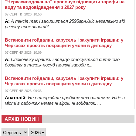
“Черкасиводоканал” пропонує підвищити тарифи на
воду та водовідведення з 2027 року
07 СЕРПНЯ 2026, 10:56
А:
А пенсія так і залишиться 2595грн./міс.незалежно від
регіону проживання?
Встановити гойдалки, карусель і закупити іграшки: у
Черкасах просять покращити умови в дитсадку
07 СЕРПНЯ 2026, 10:09
А:
Споконвіку іграшки і все,що стосується дитячого
дозвілля,а також-посуд і миючі засоби,к...
Встановити гойдалки, карусель і закупити іграшки: у
Черкасах просять покращити умови в дитсадку
07 СЕРПНЯ 2026, 09:36
Анатолій:
Не створюйте проблем вихователям. Ніде в
місті в садочках немає ні гірок, ні гойдалок, ...
АРХІВ НОВИН