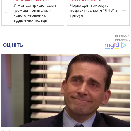
У Монастирищенській
Черкащани зможуть
громаді призначили
подивитись матч “ЛНЗ” з
нового керівника
трибун
відділення поліції
РЕКЛАМА
РЕКЛАМА