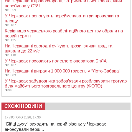
На Черкащині правоохоронці затримали військового, який
перебував у СЗЧ
1 359
У Черкасах пропонують перейменувати три провулки та
площу
1 187
Керівницю черкаського реабілітаційного центру обрали на
новий термін
1 135
На Черкащині сьогодні очікують грози, зливи, град та
шквали до 22 м/с
1 110
У Черкасах поховають полеглого оператора БпЛА
1 107
На Черкащині виграли 1 000 000 гривень у “Лото-Забава”
1 083
У Черкасах забудовника зобов’язали розблокувати тротуар
біля майбутнього торговельного центру (ФОТО)
918
СХОЖІ НОВИНИ
17 ЛЮТОГО 2026, 17:30
“Бійці духу” виходять на новий рівень: у Черкасах
анонсували перш...