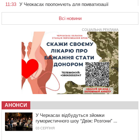
11:33
У Черкасах пропонують для приватизації
п’ятиповерховий об’єкт у центрі міста
Всі новини
10:00
Не вистачає стажу для пенсії: як його докупити та що
потрібно знати
СОЦІАЛЬНА РЕКЛАМА
08:23
У Черкасах виявили низку недоліків у гуртожитку, де
проживають ВПО
07 СЕРПНЯ 2026, П'ЯТНИЦЯ
20:55
На Черкащині врятували рідкісного чорного грифа
(ФОТО)
20:13
Черкаси виділять близько 20 млн грн на роботу
ліцею “Перспектива” до кінця року
19:34
На Уманщині суд припинив право оренди земельних
ділянок, незаконно переданих іноземцем
19:00
Вихователька з Черкас і дві педагогині з області
АНОНСИ
стали фіналістками Global Teacher Prize Ukraine 2026
18:23
Зарядка, йога, сапи та нові знайомства: у Черкасах
У Черкасах відбудуться зйомки
закрили сезон літнього табору для людей поважного
гумористичного шоу “Двіж: Розгони” ...
віку
03 СЕРПНЯ
17:48
“Це страшна несправедливість”: мати хворого на