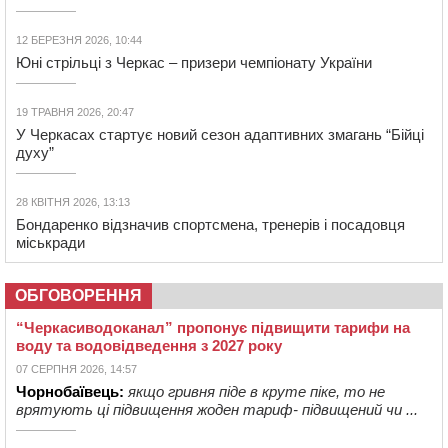
12 БЕРЕЗНЯ 2026, 10:44
Юні стрільці з Черкас – призери чемпіонату України
19 ТРАВНЯ 2026, 20:47
У Черкасах стартує новий сезон адаптивних змагань “Бійці
духу”
28 КВІТНЯ 2026, 13:13
Бондаренко відзначив спортсмена, тренерів і посадовця
міськради
ОБГОВОРЕННЯ
“Черкасиводоканал” пропонує підвищити тарифи на
воду та водовідведення з 2027 року
07 СЕРПНЯ 2026, 14:57
Чорнобаївець:
якщо гривня піде в круте піке, то не
врятують ці підвищення жоден тариф- підвищений чи ...