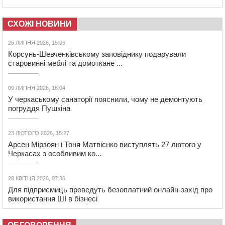
СХОЖІ НОВИНИ
26 ЛИПНЯ 2026, 15:06
Корсунь-Шевченкiвському заповіднику подарували
старовинні меблі та домоткане ...
09 ЛИПНЯ 2026, 18:04
У черкаському санаторії пояснили, чому не демонтують
погруддя Пушкіна
23 ЛЮТОГО 2026, 15:27
Арсен Мірзоян і Тоня Матвієнко виступлять 27 лютого у
Черкасах з особливим ко...
28 КВІТНЯ 2026, 07:36
Для підприємиць проведуть безоплатний онлайн-захід про
використання ШІ в бізнесі