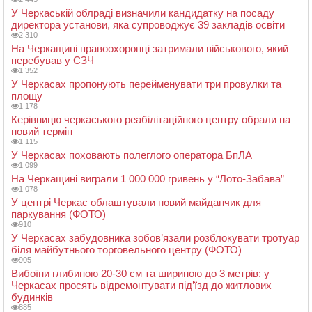
У Черкаській облраді визначили кандидатку на посаду
директора установи, яка супроводжує 39 закладів освіти
2 310
На Черкащині правоохоронці затримали військового, який
перебував у СЗЧ
1 352
У Черкасах пропонують перейменувати три провулки та
площу
1 178
Керівницю черкаського реабілітаційного центру обрали на
новий термін
1 115
У Черкасах поховають полеглого оператора БпЛА
1 099
На Черкащині виграли 1 000 000 гривень у “Лото-Забава”
1 078
У центрі Черкас облаштували новий майданчик для
паркування (ФОТО)
910
У Черкасах забудовника зобов’язали розблокувати тротуар
біля майбутнього торговельного центру (ФОТО)
905
Вибоїни глибиною 20-30 см та шириною до 3 метрів: у
Черкасах просять відремонтувати під’їзд до житлових
будинків
885