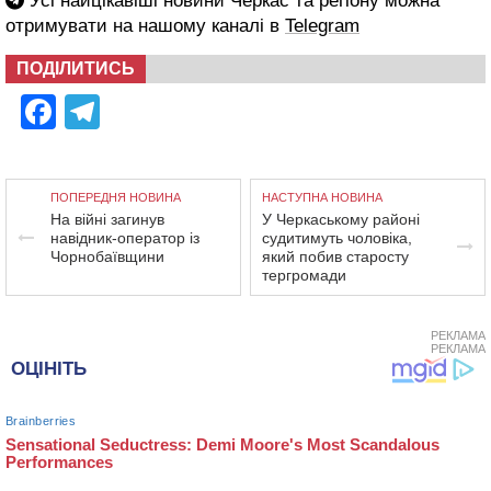
Усі найцікавіші новини Черкас та регіону можна
отримувати на нашому каналі в
Telegram
ПОДІЛИТИСЬ
Facebook
Telegram
ПОПЕРЕДНЯ НОВИНА
НАСТУПНА НОВИНА
На війні загинув
У Черкаському районі
навідник-оператор із
судитимуть чоловіка,
Чорнобаївщини
який побив старосту
тергромади
РЕКЛАМА
РЕКЛАМА