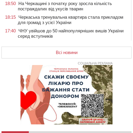
18:50
На Черкащині з початку року зросла кількість
постраждалих від укусів тварин
18:15
Черкаська тренувальна квартира стала прикладом
для громад з усієї України
17:40
ЧНУ увійшов до 50 найпопулярніших вишів України
серед вступників
17:07
На Хімселищі у Черкасах облаштували новий
контейнерний майданчик
Всі новини
16:32
Без розтину грудної клітки: у Черкасах 75-річній
пацієнтці замінили аортальний клапан
СОЦІАЛЬНА РЕКЛАМА
16:00
У Черкаському онкоцентрі встановили сонячну
електростанцію за понад пів мільйона гривень
15:30
У Київській області прощаються з полеглим на
фронті жителем Монастирищини
14:53
У Черкасах містяни через нову скляну зупинку і
вирізані дерева потерпають від спеки: Бондаренко
обіцяє масштабне озеленення
14:17
Провокував конфлікт і зачинився в автівці: у ТЦК
прокоментували скандал із затриманням