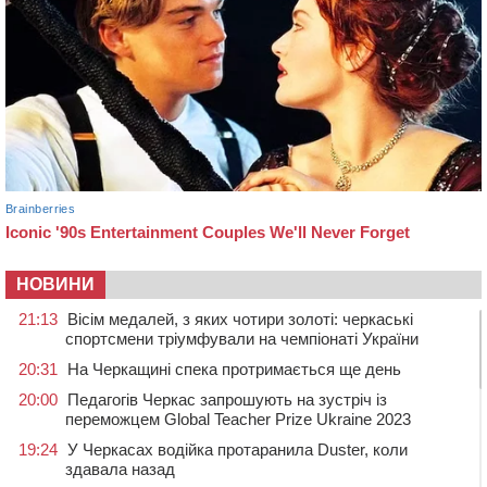
НОВИНИ
21:13
Вісім медалей, з яких чотири золоті: черкаські
спортсмени тріумфували на чемпіонаті України
20:31
На Черкащині спека протримається ще день
20:00
Педагогів Черкас запрошують на зустріч із
переможцем Global Teacher Prize Ukraine 2023
19:24
У Черкасах водійка протаранила Duster, коли
здавала назад