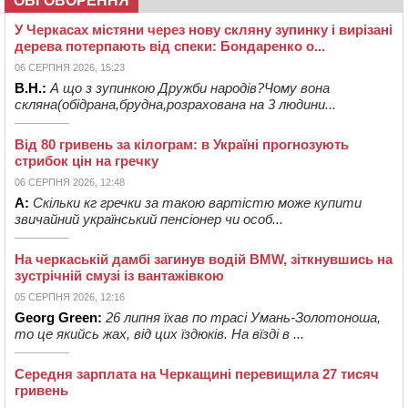
ОБГОВОРЕННЯ
У Черкасах містяни через нову скляну зупинку і вирізані
дерева потерпають від спеки: Бондаренко о...
06 СЕРПНЯ 2026, 15:23
В.Н.:
А що з зупинкою Дружби народів?Чому вона
скляна(обідрана,брудна,розрахована на 3 людини...
Від 80 гривень за кілограм: в Україні прогнозують
стрибок цін на гречку
06 СЕРПНЯ 2026, 12:48
А:
Скільки кг гречки за такою вартістю може купити
звичайний український пенсіонер чи особ...
На черкаській дамбі загинув водій BMW, зіткнувшись на
зустрічній смузі із вантажівкою
05 СЕРПНЯ 2026, 12:16
Georg Green:
26 липня їхав по трасі Умань-Золотоноша,
то це якийсь жах, від цих їздюків. На вїзді в ...
Середня зарплата на Черкащині перевищила 27 тисяч
гривень