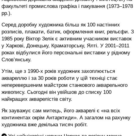
факультеті промислова графіка і пакування (1973–1978
рр.).
Серед доробку художника більш як 100 настінних
розписів, плакати, батик, оформлення книг, рельєфи. З
1985 року Віктор Зелік є активним учасником виставок
у Харкові, Донецьку, Краматорську, Ялті. У 2001–2011
роках відбулися його персональні виставки у рідному
Слов’янську.
Утім, ще з 1990-х років художник захоплюється
аквареллю і за 30 років роботи у цій техніці стає
неперевершеним майстром станкового акварельного
живопису. Сьогодні він увійшов до списку 100
найкращих акварелістів світу.
Як зауважує сам митець, його акварелі є «на всіх
континентах окрім Антарктиди». А загалом на рахунку
художника вже декілька тисяч робіт.