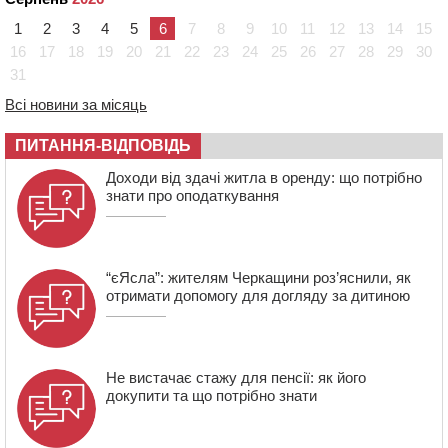
09:42
Ветерани МСК “Дніпро” вибороли бронзу чемпіонату
України
1
2
3
4
5
6
7
8
9
10
11
12
13
14
15
08:57
На Уманщині підрядника зобов’язали сплатити понад
16
17
18
19
20
21
22
23
24
25
26
27
28
29
30
670 тис грн штрафу за незаконні зміни до договору
31
08:20
Обрано претендента на посаду директора
Всі новини за місяць
Мокрокалигірського психоневрологічного інтернату
07:23
Уманські міграційники видворили з країни грузина,
ПИТАННЯ-ВІДПОВІДЬ
який відсидів термін у колонії
Доходи від здачі житла в оренду: що потрібно
знати про оподаткування
“єЯсла”: жителям Черкащини роз’яснили, як
отримати допомогу для догляду за дитиною
Не вистачає стажу для пенсії: як його
докупити та що потрібно знати