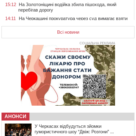
15:12
На Золотоніщині водійка збила пішохода, який
перебігав дорогу
14:11
На Черкащині прокуратура через суд вимагає взяти
під охорону 188-річну церкву
Всі новини
13:00
У Смілі біля магазину під колесами вантажівки
загинула жінка
СОЦІАЛЬНА РЕКЛАМА
11:33
У Черкасах пропонують для приватизації
п’ятиповерховий об’єкт у центрі міста
10:00
Не вистачає стажу для пенсії: як його докупити та що
потрібно знати
08:23
У Черкасах виявили низку недоліків у гуртожитку, де
проживають ВПО
07 СЕРПНЯ 2026, П'ЯТНИЦЯ
20:55
На Черкащині врятували рідкісного чорного грифа
(ФОТО)
20:13
Черкаси виділять близько 20 млн грн на роботу
АНОНСИ
ліцею “Перспектива” до кінця року
19:34
На Уманщині суд припинив право оренди земельних
У Черкасах відбудуться зйомки
ділянок, незаконно переданих іноземцем
гумористичного шоу “Двіж: Розгони” ...