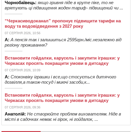
Чорнобаївець:
якщо гривня піде в круте піке, то не
врятують ці підвищення жоден тариф- підвищений чи ...
“Черкасиводоканал” пропонує підвищити тарифи на
воду та водовідведення з 2027 року
07 СЕРПНЯ 2026, 10:56
А:
А пенсія так і залишиться 2595грн./міс.незалежно від
регіону проживання?
Встановити гойдалки, карусель і закупити іграшки: у
Черкасах просять покращити умови в дитсадку
07 СЕРПНЯ 2026, 10:09
А:
Споконвіку іграшки і все,що стосується дитячого
дозвілля,а також-посуд і миючі засоби,к...
Встановити гойдалки, карусель і закупити іграшки: у
Черкасах просять покращити умови в дитсадку
07 СЕРПНЯ 2026, 09:36
Анатолій:
Не створюйте проблем вихователям. Ніде в
місті в садочках немає ні гірок, ні гойдалок, ...