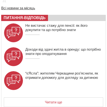
31
14:31
У Каневі аномальна спека призвела до перебоїв у
роботі електромереж та комунальних служб
Всі новини за місяць
14:02
На Черкащині намолотили перший мільйон тонн
зерна нового врожаю
ПИТАННЯ-ВІДПОВІДЬ
13:40
На Кам’янщині сталася масштабна пожежа
Не вистачає стажу для пенсії: як його
сміттєзвалища
докупити та що потрібно знати
Доходи від здачі житла в оренду: що потрібно
знати про оподаткування
“єЯсла”: жителям Черкащини роз’яснили, як
отримати допомогу для догляду за дитиною
Читати ще