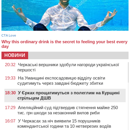
НОВИНИ
20:32
Черкаські вершники здобули нагороди української
першості
19:33
На Уманщині експосадовицю відділу освіти
судитимуть через завдані бюджету збитки
18:30
У Єрках прощатимуться з полеглим на Курщині
стрільцем ДШВ
17:29
Апеляційний суд підтвердив стягнення майже 250
тис. грн шкоди за незаконний вилов риби
16:07
У Черкасах за ніч виявили 15 порушників
комендантської години та 10 нетверезих водіїв