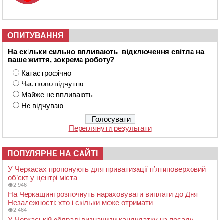
ОПИТУВАННЯ
На скільки сильно впливають відключення світла на
ваше життя, зокрема роботу?
Катастрофічно
Частково відчутно
Майже не впливають
Не відчуваю
Переглянути результати
ПОПУЛЯРНЕ НА САЙТІ
У Черкасах пропонують для приватизації п’ятиповерховий
об’єкт у центрі міста
2 946
На Черкащині розпочнуть нараховувати виплати до Дня
Незалежності: хто і скільки може отримати
2 464
У Черкаській облраді визначили кандидатку на посаду