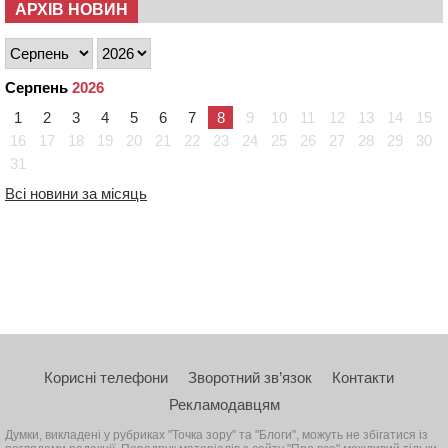
АРХІВ НОВИН
Серпень
2026
1
2
3
4
5
6
7
8
9
10
11
12
13
14
15
16
17
18
19
20
21
22
23
24
25
26
27
28
29
30
31
Всі новини за місяць
Корисні телефони
Зворотний зв’язок
Контакти
Рекламодавцям
Думки, викладені у рубриках "Точка зору" та "Блоги", можуть не збігатися із