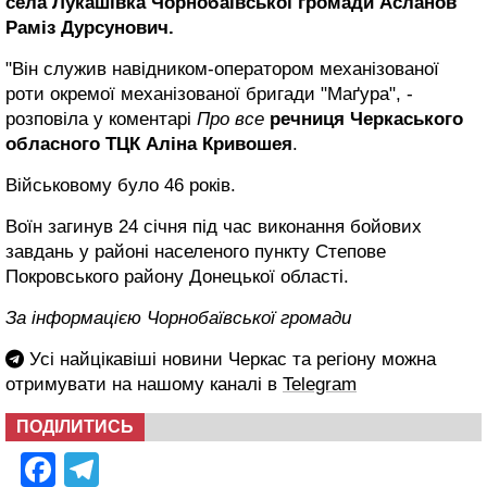
села Лукашівка Чорнобаївської громади Асланов
Раміз Дурсунович.
"Він служив навідником-оператором механізованої
роти окремої механізованої бригади "Маґура", -
розповіла у коментарі
Про все
речниця Черкаського
обласного ТЦК Аліна Кривошея
.
Військовому було 46 років.
Воїн загинув 24 січня під час виконання бойових
завдань у районі населеного пункту Степове
Покровського району Донецької області.
За інформацією Чорнобаївської громади
Усі найцікавіші новини Черкас та регіону можна
отримувати на нашому каналі в
Telegram
ПОДІЛИТИСЬ
Facebook
Telegram