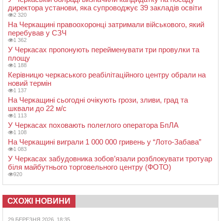
директора установи, яка супроводжує 39 закладів освіти
2 320
На Черкащині правоохоронці затримали військового, який
перебував у СЗЧ
1 362
У Черкасах пропонують перейменувати три провулки та
площу
1 188
Керівницю черкаського реабілітаційного центру обрали на
новий термін
1 137
На Черкащині сьогодні очікують грози, зливи, град та
шквали до 22 м/с
1 113
У Черкасах поховають полеглого оператора БпЛА
1 108
На Черкащині виграли 1 000 000 гривень у “Лото-Забава”
1 083
У Черкасах забудовника зобов’язали розблокувати тротуар
біля майбутнього торговельного центру (ФОТО)
920
СХОЖІ НОВИНИ
29 БЕРЕЗНЯ 2026, 18:35