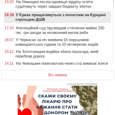
19:33
На Уманщині експосадовицю відділу освіти
судитимуть через завдані бюджету збитки
18:30
У Єрках прощатимуться з полеглим на Курщині
стрільцем ДШВ
17:29
Апеляційний суд підтвердив стягнення майже 250
тис. грн шкоди за незаконний вилов риби
16:07
У Черкасах за ніч виявили 15 порушників
комендантської години та 10 нетверезих водіїв
15:12
На Золотоніщині водійка збила пішохода, який
перебігав дорогу
14:11
На Черкащині прокуратура через суд вимагає взяти
під охорону 188-річну церкву
Всі новини
13:00
У Смілі біля магазину під колесами вантажівки
загинула жінка
СОЦІАЛЬНА РЕКЛАМА
11:33
У Черкасах пропонують для приватизації
п’ятиповерховий об’єкт у центрі міста
10:00
Не вистачає стажу для пенсії: як його докупити та що
потрібно знати
08:23
У Черкасах виявили низку недоліків у гуртожитку, де