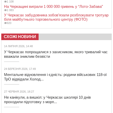
1 108
На Черкащині виграли 1 000 000 гривень у “Лото-Забава”
1 083
У Черкасах забудовника зобов’язали розблокувати тротуар
біля майбутнього торговельного центру (ФОТО)
920
СХОЖІ НОВИНИ
14 ЛИПНЯ 2026, 14:48
У Черкасах попрощалися з захисником, якого тривалий час
вважали зниклим безвісти
24 БЕРЕЗНЯ 2026, 17:49
Ментальне відновлення і єдність: родини військових 118-ої
ТрО відвідали Холод...
27 ЧЕРВНЯ 2026, 18:27
Не канікули, а вишкіл: у Черкасах школярі 10 днів
проходили підготовку з морп...