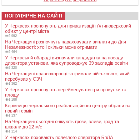
ПОПУЛЯРНЕ НА САЙТІ
У Черкасах пропонують для приватизації п’ятиповерховий
об’єкт у центрі міста
2 992
На Черкащині розпочнуть нараховувати виплати до Дня
Незалежності: хто і скільки може отримати
2 464
У Черкаській облраді визначили кандидатку на посаду
директора установи, яка супроводжує 39 закладів освіти
2 320
На Черкащині правоохоронці затримали військового, який
перебував у СЗЧ
1 362
У Черкасах пропонують перейменувати три провулки та
площу
1 188
Керівницю черкаського реабілітаційного центру обрали на
новий термін
1 137
На Черкащині сьогодні очікують грози, зливи, град та
шквали до 22 м/с
1 114
У Черкасах поховають полеглого оператора БпЛА