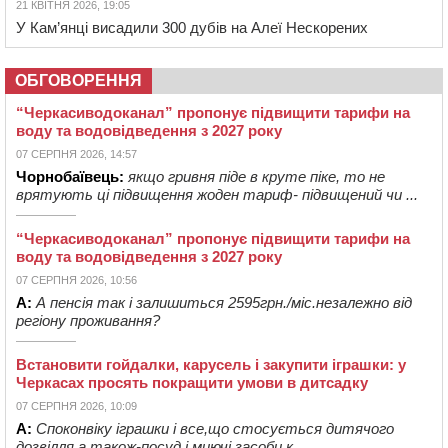
21 КВІТНЯ 2026, 19:05
У Кам’янці висадили 300 дубів на Алеї Нескорених
ОБГОВОРЕННЯ
“Черкасиводоканал” пропонує підвищити тарифи на
воду та водовідведення з 2027 року
07 СЕРПНЯ 2026, 14:57
Чорнобаївець:
якщо гривня піде в круте піке, то не
врятують ці підвищення жоден тариф- підвищений чи ...
“Черкасиводоканал” пропонує підвищити тарифи на
воду та водовідведення з 2027 року
07 СЕРПНЯ 2026, 10:56
А:
А пенсія так і залишиться 2595грн./міс.незалежно від
регіону проживання?
Встановити гойдалки, карусель і закупити іграшки: у
Черкасах просять покращити умови в дитсадку
07 СЕРПНЯ 2026, 10:09
А:
Споконвіку іграшки і все,що стосується дитячого
дозвілля,а також-посуд і миючі засоби,к...