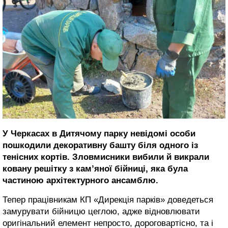
У Черкасах в Дитячому парку невідомі особи
пошкодили декоративну башту біля одного із
тенісних кортів. Зловмисники вибили й викрали
ковану решітку з кам’яної бійниці, яка була
частиною архітектурного ансамблю.
Тепер працівникам КП «Дирекція парків» доведеться
замурувати бійницю цеглою, адже відновлювати
оригінальний елемент непросто, дороговартісно, та і