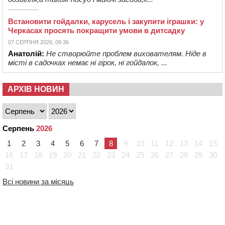
Встановити гойдалки, карусель і закупити іграшки: у
Черкасах просять покращити умови в дитсадку
07 СЕРПНЯ 2026, 09:36
Анатолій:
Не створюйте проблем вихователям. Ніде в
місті в садочках немає ні гірок, ні гойдалок, ...
АРХІВ НОВИН
Серпень
2026
1
2
3
4
5
6
7
8
9
10
11
12
13
14
15
16
17
18
19
20
21
22
23
24
25
26
27
28
29
30
31
Всі новини за місяць