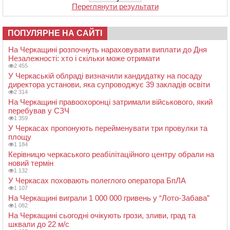
Переглянути результати
ПОПУЛЯРНЕ НА САЙТІ
На Черкащині розпочнуть нараховувати виплати до Дня
Незалежності: хто і скільки може отримати
2 455
У Черкаській облраді визначили кандидатку на посаду
директора установи, яка супроводжує 39 закладів освіти
2 314
На Черкащині правоохоронці затримали військового, який
перебував у СЗЧ
1 359
У Черкасах пропонують перейменувати три провулки та
площу
1 184
Керівницю черкаського реабілітаційного центру обрали на
новий термін
1 132
У Черкасах поховають полеглого оператора БпЛА
1 107
На Черкащині виграли 1 000 000 гривень у “Лото-Забава”
1 082
На Черкащині сьогодні очікують грози, зливи, град та
шквали до 22 м/с