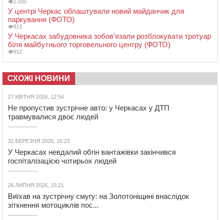
1 035
У центрі Черкас облаштували новий майданчик для
паркування (ФОТО)
913
У Черкасах забудовника зобов’язали розблокувати тротуар
біля майбутнього торговельного центру (ФОТО)
912
СХОЖІ НОВИНИ
27 КВІТНЯ 2026, 12:54
Не пропустив зустрічне авто: у Черкасах у ДТП
травмувалися двоє людей
31 БЕРЕЗНЯ 2026, 16:23
У Черкасах невдалий обгін вантажівки закінчився
госпіталізацією чотирьох людей
26 ЛИПНЯ 2026, 15:21
Виїхав на зустрічну смугу: на Золотоніщині внаслідок
зіткнення мотоциклів пос...