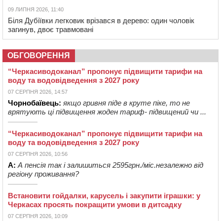
09 ЛИПНЯ 2026, 11:40
Біля Дубіївки легковик врізався в дерево: один чоловік
загинув, двоє травмовані
ОБГОВОРЕННЯ
“Черкасиводоканал” пропонує підвищити тарифи на
воду та водовідведення з 2027 року
07 СЕРПНЯ 2026, 14:57
Чорнобаївець:
якщо гривня піде в круте піке, то не
врятують ці підвищення жоден тариф- підвищений чи ...
“Черкасиводоканал” пропонує підвищити тарифи на
воду та водовідведення з 2027 року
07 СЕРПНЯ 2026, 10:56
А:
А пенсія так і залишиться 2595грн./міс.незалежно від
регіону проживання?
Встановити гойдалки, карусель і закупити іграшки: у
Черкасах просять покращити умови в дитсадку
07 СЕРПНЯ 2026, 10:09