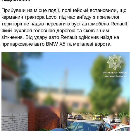
Прибувши на місце події, поліцейські встановили, що
керманич трактора Lovol під час виїзду з прилеглої
території не надав переваги в русі автомобілю Renault,
який рухався головною дорогою та скоїв з ним
зіткнення. Від удару авто Renault здійснив наїзд на
припарковане авто BMW X5 та металеві ворота.