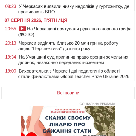
08:23
У Черкасах виявили низку недоліків у гуртожитку, де
проживають ВПО
07 СЕРПНЯ 2026, П'ЯТНИЦЯ
20:55
На Черкащині врятували рідкісного чорного грифа
(ФОТО)
20:13
Черкаси виділять близько 20 млн грн на роботу
ліцею “Перспектива” до кінця року
19:34
На Уманщині суд припинив право оренди земельних
ділянок, незаконно переданих іноземцем
19:00
Вихователька з Черкас і дві педагогині з області
стали фіналістками Global Teacher Prize Ukraine 2026
18:23
Зарядка, йога, сапи та нові знайомства: у Черкасах
закрили сезон літнього табору для людей поважного
Всі новини
віку
СОЦІАЛЬНА РЕКЛАМА
17:48
“Це страшна несправедливість”: мати хворого на
СМА 13-річного хлопця із Драбівщини просить
ОВА виділити кошти на дороговартісні ліки
17:15
На Уманщині судитимуть колишню очільницю відділу
освіти через закупівлю електрики за завищеною