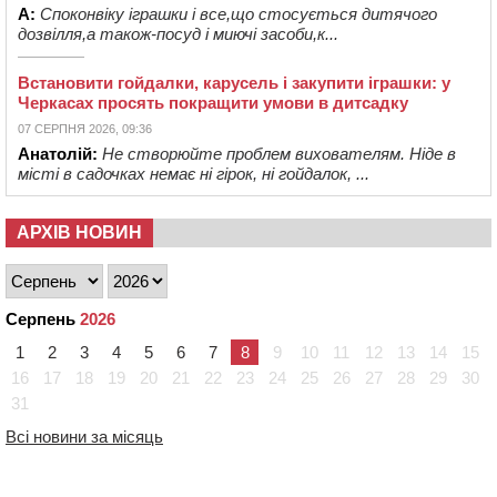
А:
Споконвіку іграшки і все,що стосується дитячого
дозвілля,а також-посуд і миючі засоби,к...
Встановити гойдалки, карусель і закупити іграшки: у
Черкасах просять покращити умови в дитсадку
07 СЕРПНЯ 2026, 09:36
Анатолій:
Не створюйте проблем вихователям. Ніде в
місті в садочках немає ні гірок, ні гойдалок, ...
АРХІВ НОВИН
Серпень
2026
1
2
3
4
5
6
7
8
9
10
11
12
13
14
15
16
17
18
19
20
21
22
23
24
25
26
27
28
29
30
31
Всі новини за місяць