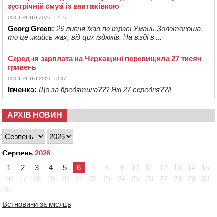
зустрічній смузі із вантажівкою
05 СЕРПНЯ 2026, 12:16
Georg Green:
26 липня їхав по трасі Умань-Золотоноша,
то це якийсь жах, від цих їздюків. На вїзді в ...
Середня зарплата на Черкащині перевищила 27 тисяч
гривень
03 СЕРПНЯ 2026, 18:37
Івченко:
Що за бредятина??? Які 27 середня??!!
АРХІВ НОВИН
Серпень
2026
1
2
3
4
5
6
7
8
9
10
11
12
13
14
15
16
17
18
19
20
21
22
23
24
25
26
27
28
29
30
31
Всі новини за місяць