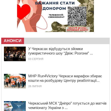
14:53
У Черкасах містяни через нову скляну зупинку і
вирізані дерева потерпають від спеки: Бондаренко
обіцяє масштабне озеленення
14:17
Провокував конфлікт і зачинився в автівці: у ТЦК
прокоментували скандал із затриманням
чоловіка у Тальному
13:55
У Тальному працівники ТЦК вибили вікно і
АНОНСИ
витягли з автівки чоловіка (ВІДЕО)
У Черкасах відбудуться зйомки
13:27
На Звенигородщині чоловік до смерті побив 82-
гумористичного шоу “Двіж: Розгони” ...
річного односельця
03 СЕРПНЯ
12:57
У Черкасах СБУ викрила прокремлівську
агітаторку, яка закликала до захоплення України
12:50
“Як сказати дитині, що тато загинув?”: для
MHP Run4Victory Черкаси марафон збирає
вихователів Черкащини запускають серію унікальних
кошти на розбудову Центру реабілітації...
тренінгів
28 ЛИПНЯ
12:14
На Золотоніщині вже десяту добу гасять пожежу
торфу
Черкаський МСК “Дніпро” готується до матчів
11:35
Від 80 гривень за кілограм: в Україні прогнозують
чемпіонату України з ...
стрибок цін на гречку