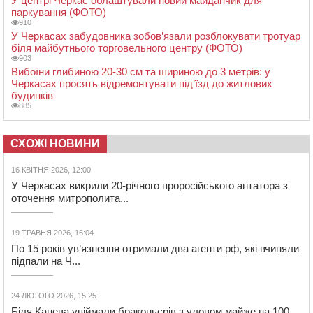
У центрі Черкас облаштували новий майданчик для
паркування (ФОТО)
910
У Черкасах забудовника зобов’язали розблокувати тротуар
біля майбутнього торговельного центру (ФОТО)
903
Вибоїни глибиною 20-30 см та шириною до 3 метрів: у
Черкасах просять відремонтувати під’їзд до житлових
будинків
885
СХОЖІ НОВИНИ
16 КВІТНЯ 2026, 12:00
У Черкасах викрили 20-річного проросійського агітатора з
оточення митрополита...
19 ТРАВНЯ 2026, 16:04
По 15 років ув’язнення отримали два агенти рф, які вчиняли
підпали на Ч...
24 ЛЮТОГО 2026, 15:25
Біля Канева упіймали браконьєрів з уловом майже на 100