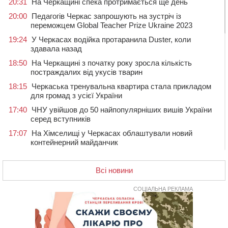
20:31
На Черкащині спека протримається ще день
20:00
Педагогів Черкас запрошують на зустріч із
переможцем Global Teacher Prize Ukraine 2023
19:24
У Черкасах водійка протаранила Duster, коли
здавала назад
18:50
На Черкащині з початку року зросла кількість
постраждалих від укусів тварин
18:15
Черкаська тренувальна квартира стала прикладом
для громад з усієї України
17:40
ЧНУ увійшов до 50 найпопулярніших вишів України
серед вступників
17:07
На Хімселищі у Черкасах облаштували новий
контейнерний майданчик
16:32
Без розтину грудної клітки: у Черкасах 75-річній
пацієнтці замінили аортальний клапан
Всі новини
16:00
У Черкаському онкоцентрі встановили сонячну
електростанцію за понад пів мільйона гривень
СОЦІАЛЬНА РЕКЛАМА
15:30
У Київській області прощаються з полеглим на
фронті жителем Монастирищини