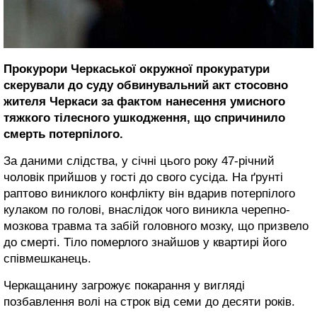
Прокурори Черкаської окружної прокуратури
скерували до суду обвинувальний акт стосовно
жителя Черкаси за фактом нанесення умисного
тяжкого тілесного ушкодження, що спричинило
смерть потерпілого.
За даними слідства, у січні цього року 47-річний
чоловік прийшов у гості до свого сусіда. На ґрунті
раптово виниклого конфлікту він вдарив потерпілого
кулаком по голові, внаслідок чого виникла черепно-
мозкова травма та забій головного мозку, що призвело
до смерті. Тіло померлого знайшов у квартирі його
співмешканець.
Черкащанину загрожує покарання у вигляді
позбавлення волі на строк від семи до десяти років.