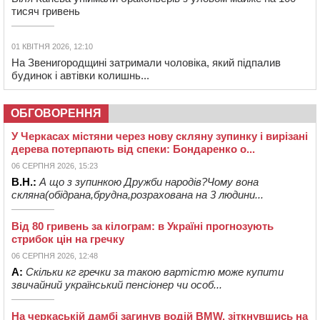
тисяч гривень
01 КВІТНЯ 2026, 12:10
На Звенигородщині затримали чоловіка, який підпалив
будинок і автівки колишнь...
ОБГОВОРЕННЯ
У Черкасах містяни через нову скляну зупинку і вирізані
дерева потерпають від спеки: Бондаренко о...
06 СЕРПНЯ 2026, 15:23
В.Н.:
А що з зупинкою Дружби народів?Чому вона
скляна(обідрана,брудна,розрахована на 3 людини...
Від 80 гривень за кілограм: в Україні прогнозують
стрибок цін на гречку
06 СЕРПНЯ 2026, 12:48
А:
Скільки кг гречки за такою вартістю може купити
звичайний український пенсіонер чи особ...
На черкаській дамбі загинув водій BMW, зіткнувшись на