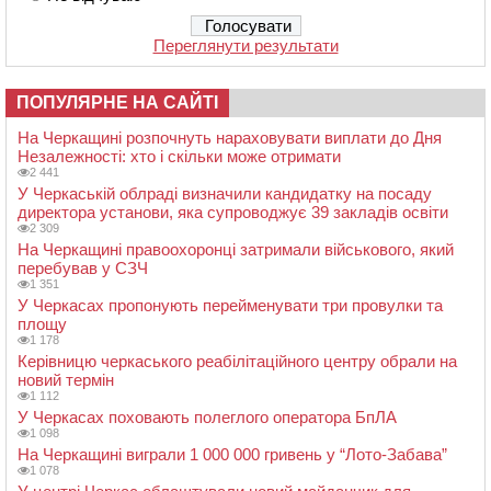
Переглянути результати
ПОПУЛЯРНЕ НА САЙТІ
На Черкащині розпочнуть нараховувати виплати до Дня
Незалежності: хто і скільки може отримати
2 441
У Черкаській облраді визначили кандидатку на посаду
директора установи, яка супроводжує 39 закладів освіти
2 309
На Черкащині правоохоронці затримали військового, який
перебував у СЗЧ
1 351
У Черкасах пропонують перейменувати три провулки та
площу
1 178
Керівницю черкаського реабілітаційного центру обрали на
новий термін
1 112
У Черкасах поховають полеглого оператора БпЛА
1 098
На Черкащині виграли 1 000 000 гривень у “Лото-Забава”
1 078