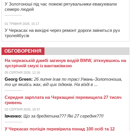
У Золотоноші під час пожежі рятувальники евакуювали
семеро людей
01 ТРАВНЯ 2026, 15:17
У Черкасах на вихідні через ремонт дороги зміниться рух
тролейбусів
ОБГОВОРЕННЯ
На черкаській дамбі загинув водій BMW, зіткнувшись на
зустрічній смузі із вантажівкою
05 СЕРПНЯ 2026, 12:16
Georg Green:
26 липня їхав по трасі Умань-Золотоноша,
то це якийсь жах, від цих їздюків. На вїзді в ...
Середня зарплата на Черкащині перевищила 27 тисяч
гривень
03 СЕРПНЯ 2026, 18:37
Івченко:
Що за бредятина??? Які 27 середня??!!
У Черкасах поліція перевірила понад 100 осіб та 12