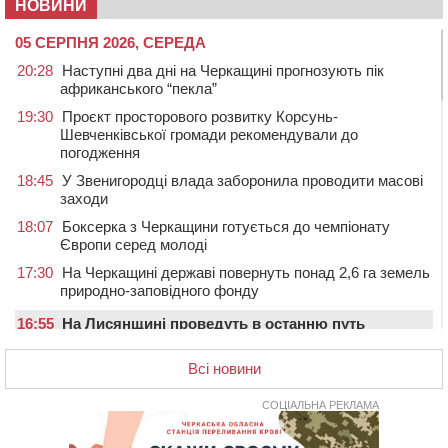
НОВИНИ
05 СЕРПНЯ 2026, СЕРЕДА
20:28
Наступні два дні на Черкащині прогнозують пік
африканського “пекла”
19:30
Проєкт просторового розвитку Корсунь-
Шевченківської громади рекомендували до
погодження
18:45
У Звенигородці влада заборонила проводити масові
заходи
18:07
Боксерка з Черкащини готується до чемпіонату
Європи серед молоді
17:30
На Черкащині державі повернуть понад 2,6 га земель
природно-заповідного фонду
16:55
На Лисянщині проведуть в останню путь
полеглого внаслідок атаки FPV-дрона воїна
Всі новини
16:16
У Дахнівському лісництві екоінспектори натрапили на
незаконне будівництво
СОЦІАЛЬНА РЕКЛАМА
15:38
У лікарні померла жінка, яку на пішохідному переході
в Черкаському районі збила автівка