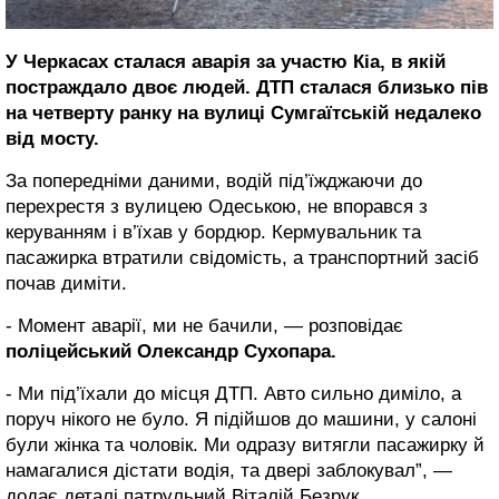
У Черкасах сталася аварія за участю Кіа, в якій
постраждало двоє людей.
ДТП сталася близько пів
на четверту ранку на вулиці Сумгаїтській недалеко
від мосту.
За попередніми даними, водій під’їжджаючи до
перехрестя з вулицею Одеською, не впорався з
керуванням і в’їхав у бордюр. Кермувальник та
пасажирка втратили свідомість, а транспортний засіб
почав диміти.
- Момент аварії, ми не бачили, — розповідає
поліцейський Олександр Сухопара.
- Ми під’їхали до місця ДТП. Авто сильно диміло, а
поруч нікого не було. Я підійшов до машини, у салоні
були жінка та чоловік. Ми одразу витягли пасажирку й
намагалися дістати водія, та двері заблокувал”, —
додає деталі патрульний Віталій Безрук.