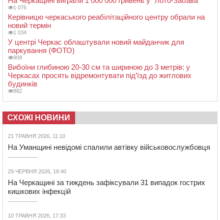
На Черкащині виграли 1 000 000 гривень у “Лото-Забава”
1 076
Керівницю черкаського реабілітаційного центру обрали на
новий термін
1 034
У центрі Черкас облаштували новий майданчик для
паркування (ФОТО)
908
Вибоїни глибиною 20-30 см та шириною до 3 метрів: у
Черкасах просять відремонтувати під’їзд до житлових
будинків
882
СХОЖІ НОВИНИ
21 ТРАВНЯ 2026, 11:10
На Уманщині невідомі спалили автівку військовослужбовця
29 ЧЕРВНЯ 2026, 18:40
На Черкащині за тиждень зафіксували 31 випадок гострих
кишкових інфекцій
10 ТРАВНЯ 2026, 17:33