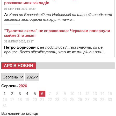
розважальних закладів
01 СЕРПНЯ 2026, 19:39
А:
Коли по Благовісній та Надпільній на шаленій швидкості
гасають мотоцикли та круті тачки...
“Туалетна схема” не спрацювала: Черкасам повернули
майже 2 га землі
31 ЛИПНЯ 2026, 13:27
Петро Борисович:
не поділились?... всі знають, як це
працює. Легко відслідкувати, хто,як,якими рішеннями...
АРХІВ НОВИН
Серпень
2026
1
2
3
4
5
6
7
8
9
10
11
12
13
14
15
16
17
18
19
20
21
22
23
24
25
26
27
28
29
30
31
Всі новини за місяць