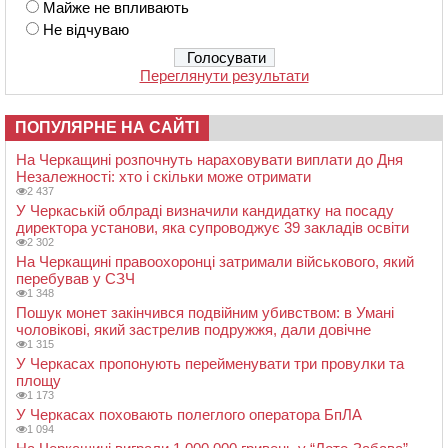
Майже не впливають
Не відчуваю
Переглянути результати
ПОПУЛЯРНЕ НА САЙТІ
На Черкащині розпочнуть нараховувати виплати до Дня
Незалежності: хто і скільки може отримати
2 437
У Черкаській облраді визначили кандидатку на посаду
директора установи, яка супроводжує 39 закладів освіти
2 302
На Черкащині правоохоронці затримали військового, який
перебував у СЗЧ
1 348
Пошук монет закінчився подвійним убивством: в Умані
чоловікові, який застрелив подружжя, дали довічне
1 315
У Черкасах пропонують перейменувати три провулки та
площу
1 173
У Черкасах поховають полеглого оператора БпЛА
1 094