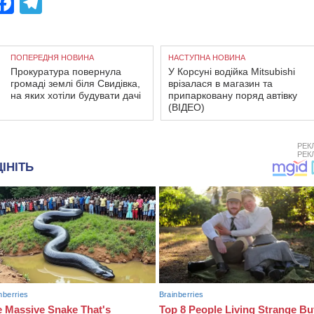
Facebook
Telegram
ПОПЕРЕДНЯ НОВИНА
НАСТУПНА НОВИНА
Прокуратура повернула
У Корсуні водійка Mitsubishi
громаді землі біля Свидівка,
врізалася в магазин та
на яких хотіли будувати дачі
припарковану поряд автівку
(ВІДЕО)
РЕК
РЕК