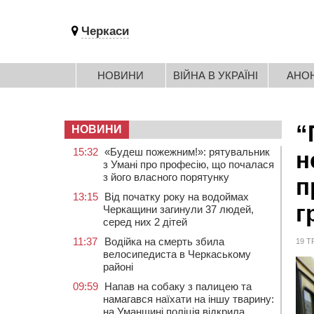
Черкаси
НОВИНИ
ВІЙНА В УКРАЇНІ
АНО
“
НОВИНИ
15:32
«Будеш пожежним!»: рятувальник
н
з Умані про професію, що почалася
з його власного порятунку
п
13:15
Від початку року на водоймах
г
Черкащини загинули 37 людей,
серед них 2 дітей
11:37
Водійка на смерть збила
19 Т
велосипедиста в Черкаському
районі
09:59
Напав на собаку з палицею та
намагався наїхати на іншу тварину:
на Уманщині поліція відкрила