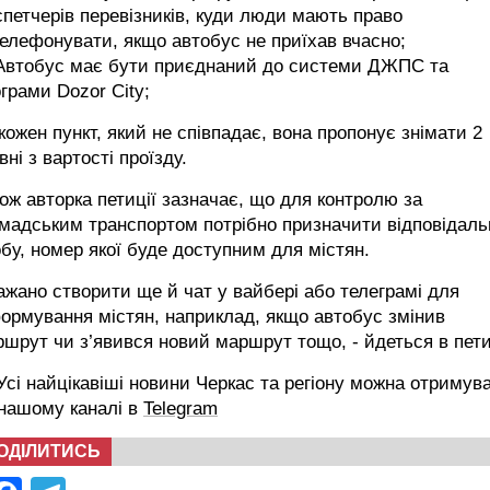
петчерів перевізників, куди люди мають право
елефонувати, якщо автобус не приїхав вчасно;
 Автобус має бути приєднаний до системи ДЖПС та
грами Dozor City;
кожен пункт, який не співпадає, вона пропонує знімати 2
вні з вартості проїзду.
ож авторка петиції зазначає, що для контролю за
мадським транспортом потрібно призначити відповідаль
бу, номер якої буде доступним для містян.
ажано створити ще й чат у вайбері або телеграмі для
ормування містян, наприклад, якщо автобус змінив
шрут чи з’явився новий маршрут тощо, - йдеться в пети
сі найцікавіші новини Черкас та регіону можна отримув
 нашому каналі в
Telegram
ОДІЛИТИСЬ