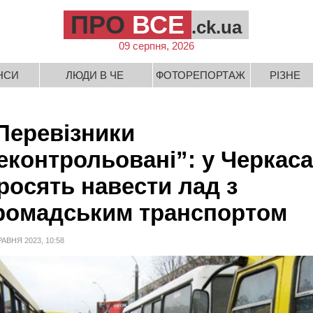
ПРО
ВСЕ
.ck.ua
09 серпня, 2026
НСИ
ЛЮДИ В ЧЕ
ФОТОРЕПОРТАЖ
РІЗНЕ
Перевізники
еконтрольовані”: у Черкас
росять навести лад з
ромадським транспортом
РАВНЯ 2023, 10:58