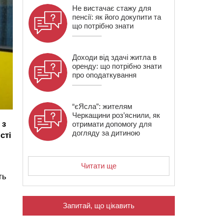
Не вистачає стажу для
пенсії: як його докупити та
що потрібно знати
Доходи від здачі житла в
оренду: що потрібно знати
про оподаткування
“єЯсла”: жителям
Черкащини роз’яснили, як
з
отримати допомогу для
догляду за дитиною
сті
Читати ще
ть
Запитай, що цікавить