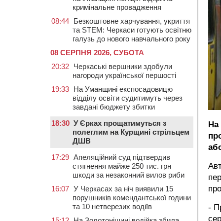
кримінальне провадження
08:44
Безкоштовне харчування, укриття
та STEM: Черкаси готують освітню
галузь до нового навчального року
08 СЕРПНЯ 2026, СУБОТА
20:32
Черкаські вершники здобули
нагороди української першості
19:33
На Уманщині експосадовицю
відділу освіти судитимуть через
завдані бюджету збитки
18:30
У Єрках прощатимуться з
На
полеглим на Курщині стрільцем
пр
ДШВ
аб
17:29
Апеляційний суд підтвердив
Авт
стягнення майже 250 тис. грн
шкоди за незаконний вилов риби
пер
про
16:07
У Черкасах за ніч виявили 15
порушників комендантської години
та 10 нетверезих водіїв
- П
сер
15:12
На Золотоніщині водійка збила