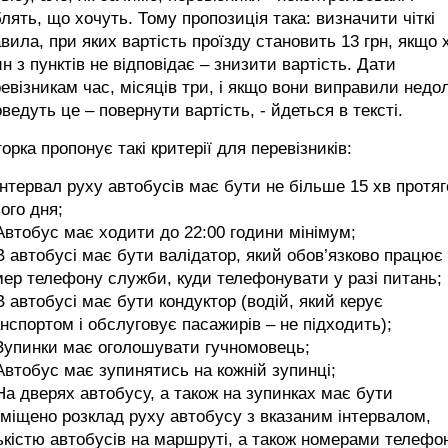
лять, що хочуть. Тому пропозиція така: визначити чіткі
вила, при яких вартість проїзду становить 13 грн, якщо 
н з пунктів не відповідає – знизити вартість. Дати
евізникам час, місяців три, і якщо вони виправили недол
оведуть це – повернути вартість, - йдеться в тексті.
орка пропонує такі критерії для перевізників:
Інтервал руху автобусів має бути не більше 15 хв протя
ого дня;
Автобус має ходити до 22:00 години мінімум;
В автобусі має бути валідатор, який обов’язково працює 
ер телефону служби, куди телефонувати у разі питань;
В автобусі має бути кондуктор (водій, який керує
нспортом і обслуговує пасажирів – не підходить);
Зупинки має оголошувати гучномовець;
Автобус має зупинятись на кожній зупинці;
На дверях автобусу, а також на зупинках має бути
міщено розклад руху автобусу з вказаним інтервалом,
ькістю автобусів на маршруті, а також номерами телефо