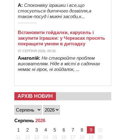
А:
Споконвіку іграшки і все,що
стосується дитячого дозвілля,а
також-посуд і миючі засоби,к...
Встановити гойдалки, карусель і
закупити іграшки: у Черкасах просять
покращити умови в дитсадку
07 СЕРПНЯ 2026, 09:36
Анатолій:
Не створюйте проблем
вихователям. Ніде в місті в садочках
немає ні гірок, ні гойдалок, ...
АРХІВ НОВИН
Серпень
2026
1
2
3
4
5
6
7
8
9
10
11
12
13
14
15
16
17
18
19
20