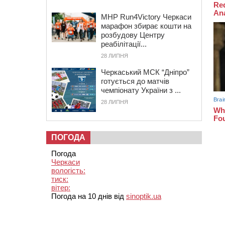
MHP Run4Victory Черкаси
марафон збирає кошти на
розбудову Центру
реабілітації...
28 ЛИПНЯ
Черкаський МСК “Дніпро”
готується до матчів
чемпіонату України з ...
28 ЛИПНЯ
ПОГОДА
Погода
Черкаси
вологість:
тиск:
вітер:
Погода на 10 днів від
sinoptik.ua