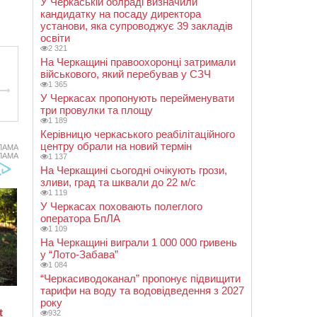
У Черкаській облраді визначили
кандидатку на посаду директора
установи, яка супроводжує 39 закладів
освіти
2 321
На Черкащині правоохоронці затримали
військового, який перебував у СЗЧ
1 365
У Черкасах пропонують перейменувати
три провулки та площу
1 189
Керівницю черкаського реабілітаційного
центру обрали на новий термін
ЛАМА
ЛАМА
1 137
На Черкащині сьогодні очікують грози,
зливи, град та шквали до 22 м/с
1 119
У Черкасах поховають полеглого
оператора БпЛА
1 109
На Черкащині виграли 1 000 000 гривень
у “Лото-Забава”
1 084
“Черкасиводоканал” пропонує підвищити
тарифи на воду та водовідведення з 2027
року
932