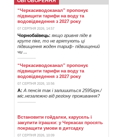
ОБГОВОРЕННЯ
“Черкасиводоканал” пропонує
підвищити тарифи на воду та
водовідведення з 2027 року
07 СЕРПНЯ 2026, 14:57
Чорнобаївець:
якщо гривня піде в
круте піке, то не врятують ці
підвищення жоден тариф- підвищений
чи ...
“Черкасиводоканал” пропонує
підвищити тарифи на воду та
водовідведення з 2027 року
07 СЕРПНЯ 2026, 10:56
А:
А пенсія так і залишиться 2595грн./
міс.незалежно від регіону проживання?
Встановити гойдалки, карусель і
закупити іграшки: у Черкасах просять
покращити умови в дитсадку
07 СЕРПНЯ 2026, 10:09