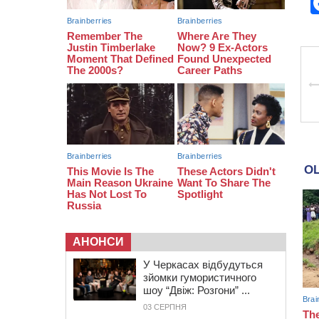
16:40
У Черкасах провели в останню
путь двох загиблих воїнів
16:07
До 1 вересня у Черкасах
оновлюють дорожню розмітку біля
навчальних закладів (ФОТОФАКТ)
АНОНСИ
У Черкасах відбудуться
зйомки гумористичного
шоу “Двіж: Розгони” ...
03 СЕРПНЯ