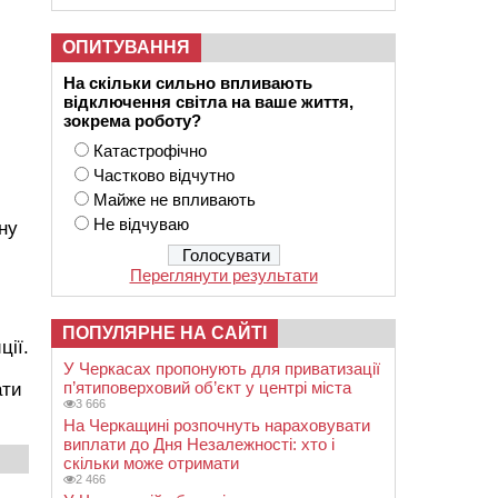
ОПИТУВАННЯ
На скільки сильно впливають
відключення світла на ваше життя,
зокрема роботу?
Катастрофічно
Частково відчутно
Майже не впливають
Не відчуваю
ну
Переглянути результати
ПОПУЛЯРНЕ НА САЙТІ
ції.
У Черкасах пропонують для приватизації
п’ятиповерховий об’єкт у центрі міста
ати
3 666
На Черкащині розпочнуть нараховувати
виплати до Дня Незалежності: хто і
скільки може отримати
2 466