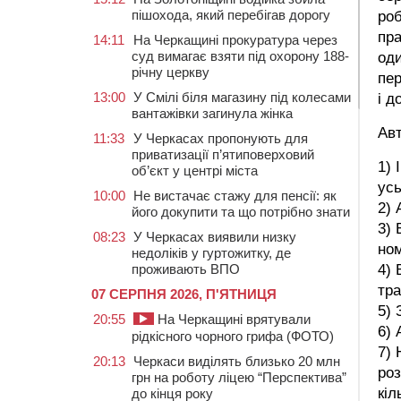
пішохода, який перебігав дорогу
роб
пра
14:11
На Черкащині прокуратура через
суд вимагає взяти під охорону 188-
оди
річну церкву
пер
13:00
У Смілі біля магазину під колесами
і д
вантажівки загинула жінка
Авт
11:33
У Черкасах пропонують для
приватизації п’ятиповерховий
1) 
об’єкт у центрі міста
усь
10:00
Не вистачає стажу для пенсії: як
2) 
його докупити та що потрібно знати
3) 
08:23
У Черкасах виявили низку
ном
недоліків у гуртожитку, де
проживають ВПО
4) 
тра
07 СЕРПНЯ 2026, П'ЯТНИЦЯ
5) 
20:55
На Черкащині врятували
6) 
рідкісного чорного грифа (ФОТО)
7) 
20:13
Черкаси виділять близько 20 млн
роз
грн на роботу ліцею “Перспектива”
кіл
до кінця року