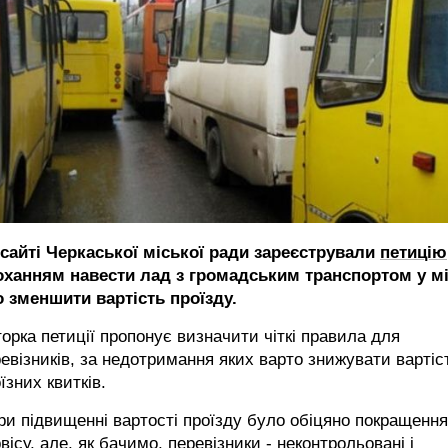
 сайті Черкаської міської ради зареєстрували
петицію
оханням навести лад з громадським транспортом у мі
о зменшити вартість проїзду.
орка петиції пропонує визначити чіткі правила для
евізників, за недотримання яких варто знижувати вартіс
їзних квитків.
ри підвищенні вартості проїзду було обіцяно покращення
вісу, але, як бачимо, перевізники - неконтрольовані і