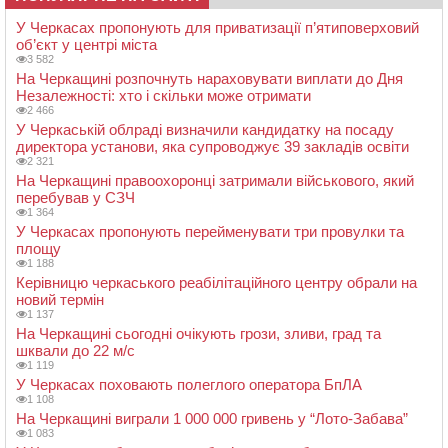
У Черкасах пропонують для приватизації п’ятиповерховий
об’єкт у центрі міста
3 582
На Черкащині розпочнуть нараховувати виплати до Дня
Незалежності: хто і скільки може отримати
2 466
У Черкаській облраді визначили кандидатку на посаду
директора установи, яка супроводжує 39 закладів освіти
2 321
На Черкащині правоохоронці затримали військового, який
перебував у СЗЧ
1 364
У Черкасах пропонують перейменувати три провулки та
площу
1 188
Керівницю черкаського реабілітаційного центру обрали на
новий термін
1 137
На Черкащині сьогодні очікують грози, зливи, град та
шквали до 22 м/с
1 119
У Черкасах поховають полеглого оператора БпЛА
1 108
На Черкащині виграли 1 000 000 гривень у “Лото-Забава”
1 083