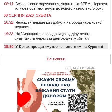
08:44
Безкоштовне харчування, укриття та STEM: Черкаси
готують освітню галузь до нового навчального року
08 СЕРПНЯ 2026, СУБОТА
20:32
Черкаські вершники здобули нагороди української
першості
19:33
На Уманщині експосадовицю відділу освіти
судитимуть через завдані бюджету збитки
18:30
У Єрках прощатимуться з полеглим на Курщині
стрільцем ДШВ
Всі новини
17:29
Апеляційний суд підтвердив стягнення майже 250
тис. грн шкоди за незаконний вилов риби
СОЦІАЛЬНА РЕКЛАМА
16:07
У Черкасах за ніч виявили 15 порушників
комендантської години та 10 нетверезих водіїв
15:12
На Золотоніщині водійка збила пішохода, який
перебігав дорогу
14:11
На Черкащині прокуратура через суд вимагає взяти
під охорону 188-річну церкву
13:00
У Смілі біля магазину під колесами вантажівки
загинула жінка