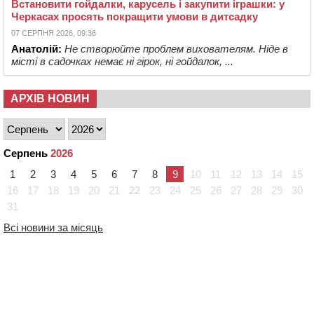
Встановити гойдалки, карусель і закупити іграшки: у
Черкасах просять покращити умови в дитсадку
07 СЕРПНЯ 2026, 09:36
Анатолій:
Не створюйте проблем вихователям. Ніде в
місті в садочках немає ні гірок, ні гойдалок, ...
АРХІВ НОВИН
Серпень
2026
1
2
3
4
5
6
7
8
9
10
11
12
13
14
15
16
17
18
19
20
21
22
23
24
25
26
27
28
29
30
31
Всі новини за місяць