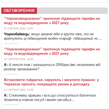
ОБГОВОРЕННЯ
“Черкасиводоканал” пропонує підвищити тарифи на
воду та водовідведення з 2027 року
07 СЕРПНЯ 2026, 14:57
Чорнобаївець:
якщо гривня піде в круте піке, то не
врятують ці підвищення жоден тариф- підвищений чи ...
“Черкасиводоканал” пропонує підвищити тарифи на
воду та водовідведення з 2027 року
07 СЕРПНЯ 2026, 10:56
А:
А пенсія так і залишиться 2595грн./міс.незалежно від
регіону проживання?
Встановити гойдалки, карусель і закупити іграшки: у
Черкасах просять покращити умови в дитсадку
07 СЕРПНЯ 2026, 10:09
А:
Споконвіку іграшки і все,що стосується дитячого
дозвілля,а також-посуд і миючі засоби,к...