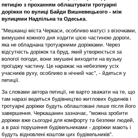
петицію з проханням облаштувати тротуарні
доріжки по вулиці Байди Вишневецького - між
вулицями Надпільна та Одеська.
"Мешканці міста Черкаси, особливо матусі з візочками,
вимушені кожного дня ходити цією частиною дороги,
яка не обладнана тротуарними доріжками. Через
відсутність доріжок та бруд, який утворюється за
вологої погоди, вони змушені виходити на вузьку
проїзджу частину. Це наражає на небезпеку усіх
учасників руху, особливо в нічний час", - йдеться у
петиції.
За словами автора петиції, не варто зважати на те, що
там наразі ведеться будівництво житлових будинків і
тротуарні доріжки будуть облаштовані лише після його
завершення. Черкащанин зазначає, "можна зробити
доріжки вже сьогодні для комфорту та безпеки людей,
а в разі порушення будівельниками - доріжки мають і
будуть відновлені коштом цих будівельників".