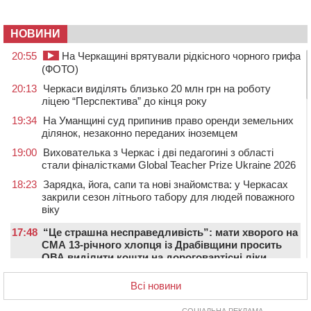
НОВИНИ
20:55
На Черкащині врятували рідкісного чорного грифа
(ФОТО)
20:13
Черкаси виділять близько 20 млн грн на роботу
ліцею “Перспектива” до кінця року
19:34
На Уманщині суд припинив право оренди земельних
ділянок, незаконно переданих іноземцем
19:00
Вихователька з Черкас і дві педагогині з області
стали фіналістками Global Teacher Prize Ukraine 2026
18:23
Зарядка, йога, сапи та нові знайомства: у Черкасах
закрили сезон літнього табору для людей поважного
віку
17:48
“Це страшна несправедливість”: мати хворого на
СМА 13-річного хлопця із Драбівщини просить
ОВА виділити кошти на дороговартісні ліки
17:15
На Уманщині судитимуть колишню очільницю відділу
Всі новини
освіти через закупівлю електрики за завищеною
ціною
СОЦІАЛЬНА РЕКЛАМА