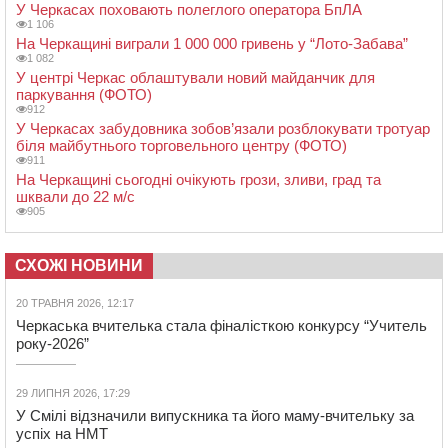
У Черкасах поховають полеглого оператора БпЛА
1 106
На Черкащині виграли 1 000 000 гривень у “Лото-Забава”
1 082
У центрі Черкас облаштували новий майданчик для
паркування (ФОТО)
912
У Черкасах забудовника зобов’язали розблокувати тротуар
біля майбутнього торговельного центру (ФОТО)
911
На Черкащині сьогодні очікують грози, зливи, град та
шквали до 22 м/с
905
СХОЖІ НОВИНИ
20 ТРАВНЯ 2026, 12:17
Черкаська вчителька стала фіналісткою конкурсу “Учитель
року-2026”
29 ЛИПНЯ 2026, 17:29
У Смілі відзначили випускника та його маму-вчительку за
успіх на НМТ