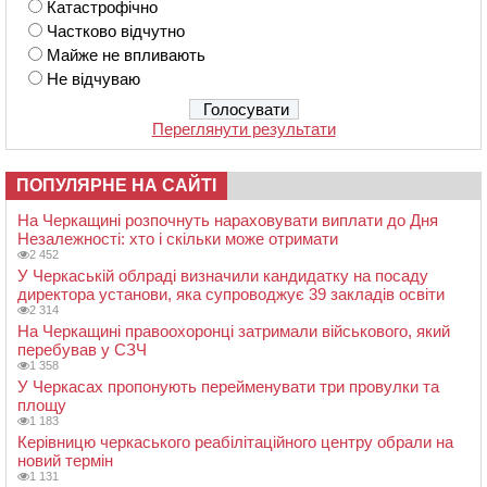
Катастрофічно
Частково відчутно
Майже не впливають
Не відчуваю
Переглянути результати
ПОПУЛЯРНЕ НА САЙТІ
На Черкащині розпочнуть нараховувати виплати до Дня
Незалежності: хто і скільки може отримати
2 452
У Черкаській облраді визначили кандидатку на посаду
директора установи, яка супроводжує 39 закладів освіти
2 314
На Черкащині правоохоронці затримали військового, який
перебував у СЗЧ
1 358
У Черкасах пропонують перейменувати три провулки та
площу
1 183
Керівницю черкаського реабілітаційного центру обрали на
новий термін
1 131