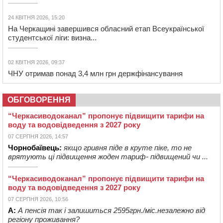
24 КВІТНЯ 2026, 15:20
На Черкащині завершився обласний етап Всеукраїнської
студентської ліги: визна...
02 КВІТНЯ 2026, 09:37
ЧНУ отримав понад 3,4 млн грн держфінансування
ОБГОВОРЕННЯ
“Черкасиводоканал” пропонує підвищити тарифи на
воду та водовідведення з 2027 року
07 СЕРПНЯ 2026, 14:57
Чорнобаївець:
якщо гривня піде в круте піке, то не
врятують ці підвищення жоден тариф- підвищений чи ...
“Черкасиводоканал” пропонує підвищити тарифи на
воду та водовідведення з 2027 року
07 СЕРПНЯ 2026, 10:56
А:
А пенсія так і залишиться 2595грн./міс.незалежно від
регіону проживання?