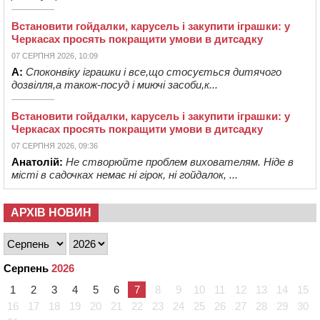
Встановити гойдалки, карусель і закупити іграшки: у
Черкасах просять покращити умови в дитсадку
07 СЕРПНЯ 2026, 10:09
А:
Споконвіку іграшки і все,що стосується дитячого
дозвілля,а також-посуд і миючі засоби,к...
Встановити гойдалки, карусель і закупити іграшки: у
Черкасах просять покращити умови в дитсадку
07 СЕРПНЯ 2026, 09:36
Анатолій:
Не створюйте проблем вихователям. Ніде в
місті в садочках немає ні гірок, ні гойдалок, ...
АРХІВ НОВИН
Серпень
2026
1
2
3
4
5
6
7
8
9
10
11
12
13
14
15
16
17
18
19
20
21
22
23
24
25
26
27
28
29
30