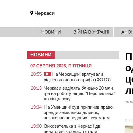
Черкаси
НОВИНИ
ВІЙНА В УКРАЇНІ
АНО
П
НОВИНИ
о
07 СЕРПНЯ 2026, П'ЯТНИЦЯ
20:55
На Черкащині врятували
ц
рідкісного чорного грифа (ФОТО)
л
20:13
Черкаси виділять близько 20 млн
грн на роботу ліцею “Перспектива”
до кінця року
26 Л
19:34
На Уманщині суд припинив право
оренди земельних ділянок,
незаконно переданих іноземцем
19:00
Вихователька з Черкас і дві
педагогині з області стали