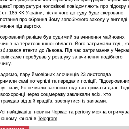
цевої прокуратури чоловікові повідомляють про підозру 
2 ст. 185 КК України, після чого до суду буде скеровано
потання про обрання йому запобіжного заходу у вигляді
мання під вартою.
дозрюваний раніше був судимий за вчинення майнових
чинів на території іншої області. Його затримали тоді, к
 збирався втекти до Львова. Під час затримання у Черка
овік саме перебував у розшуку за вчинення подібного
чину.
адаємо, пару ймовірних злочинців 23 листопада
римали самі потерпілі
та передали поліції. Підозрювани
пустили, бо не мали законних підстав тримати далі. Тод
воохоронці через соцмережу закликали всіх, хто
траждав від дій крадіїв, звернутися із заявами.
сі найцікавіші новини Черкас та регіону можна отримув
 нашому каналі в
Telegram