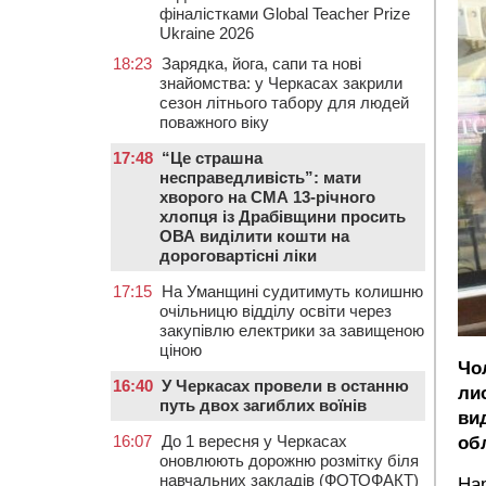
фіналістками Global Teacher Prize
Ukraine 2026
18:23
Зарядка, йога, сапи та нові
знайомства: у Черкасах закрили
сезон літнього табору для людей
поважного віку
17:48
“Це страшна
несправедливість”: мати
хворого на СМА 13-річного
хлопця із Драбівщини просить
ОВА виділити кошти на
дороговартісні ліки
17:15
На Уманщині судитимуть колишню
очільницю відділу освіти через
закупівлю електрики за завищеною
ціною
Чо
16:40
У Черкасах провели в останню
ли
путь двох загиблих воїнів
ви
16:07
До 1 вересня у Черкасах
об
оновлюють дорожню розмітку біля
навчальних закладів (ФОТОФАКТ)
Нар