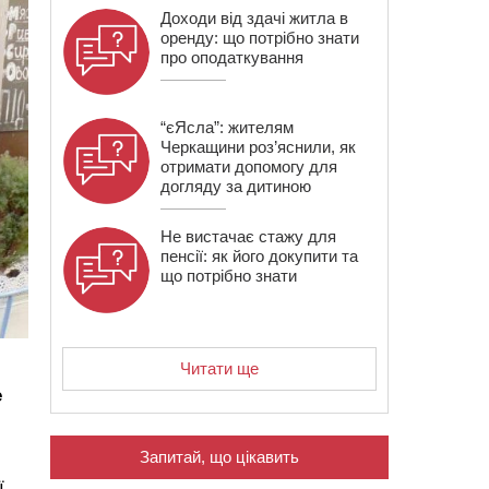
Доходи від здачі житла в
оренду: що потрібно знати
про оподаткування
“єЯсла”: жителям
Черкащини роз’яснили, як
отримати допомогу для
догляду за дитиною
Не вистачає стажу для
пенсії: як його докупити та
що потрібно знати
Читати ще
е
Запитай, що цікавить
ї