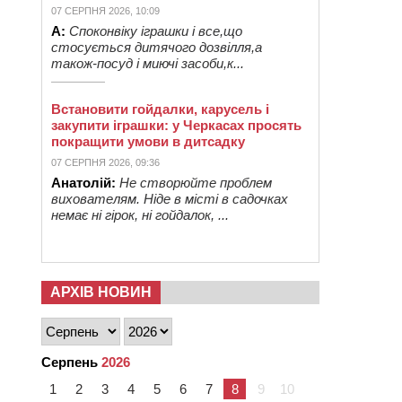
07 СЕРПНЯ 2026, 10:09
А:
Споконвіку іграшки і все,що
стосується дитячого дозвілля,а
також-посуд і миючі засоби,к...
Встановити гойдалки, карусель і
закупити іграшки: у Черкасах просять
покращити умови в дитсадку
07 СЕРПНЯ 2026, 09:36
Анатолій:
Не створюйте проблем
вихователям. Ніде в місті в садочках
немає ні гірок, ні гойдалок, ...
АРХІВ НОВИН
Серпень
2026
1
2
3
4
5
6
7
8
9
10