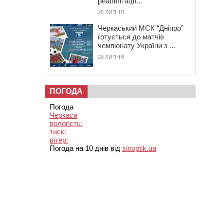
реабілітації...
28 ЛИПНЯ
Черкаський МСК “Дніпро”
готується до матчів
чемпіонату України з ...
28 ЛИПНЯ
ПОГОДА
Погода
Черкаси
вологість:
тиск:
вітер:
Погода на 10 днів від
sinoptik.ua