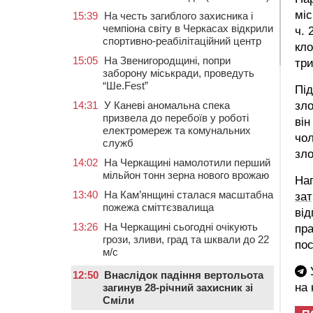
міс
15:39
На честь загиблого захисника і
чемпіона світу в Черкасах відкрили
ч. 
спортивно-реабілітаційний центр
кло
15:05
На Звенигородщині, попри
три
заборону міськради, проведуть
“Ше.Fest”
Пі
зло
14:31
У Каневі аномальна спека
призвела до перебоїв у роботі
він
електромереж та комунальних
чол
служб
зло
14:02
На Черкащині намолотили перший
мільйон тонн зерна нового врожаю
Наг
13:40
На Кам’янщині сталася масштабна
зат
пожежа сміттєзвалища
від
13:26
На Черкащині сьогодні очікують
пра
грози, зливи, град та шквали до 22
пос
м/с
У
12:50
Внаслідок падіння вертольота
на
загинув 28-річний захисник зі
Сміли