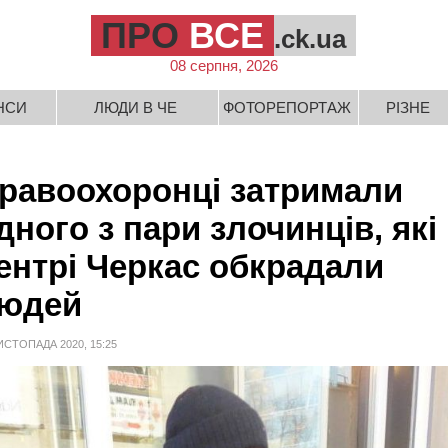
ПРО
ВСЕ
.ck.ua
08 серпня, 2026
НСИ
ЛЮДИ В ЧЕ
ФОТОРЕПОРТАЖ
РІЗНЕ
равоохоронці затримали
дного з пари злочинців, які
ентрі Черкас обкрадали
юдей
ИСТОПАДА 2020, 15:25