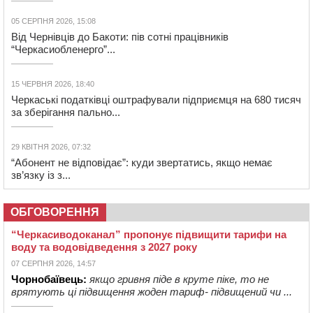
05 СЕРПНЯ 2026, 15:08
Від Чернівців до Бакоти: пів сотні працівників
“Черкасиобленерго”...
15 ЧЕРВНЯ 2026, 18:40
Черкаські податківці оштрафували підприємця на 680 тисяч
за зберігання пально...
29 КВІТНЯ 2026, 07:32
“Абонент не відповідає”: куди звертатись, якщо немає
зв’язку із з...
ОБГОВОРЕННЯ
“Черкасиводоканал” пропонує підвищити тарифи на
воду та водовідведення з 2027 року
07 СЕРПНЯ 2026, 14:57
Чорнобаївець:
якщо гривня піде в круте піке, то не
врятують ці підвищення жоден тариф- підвищений чи ...