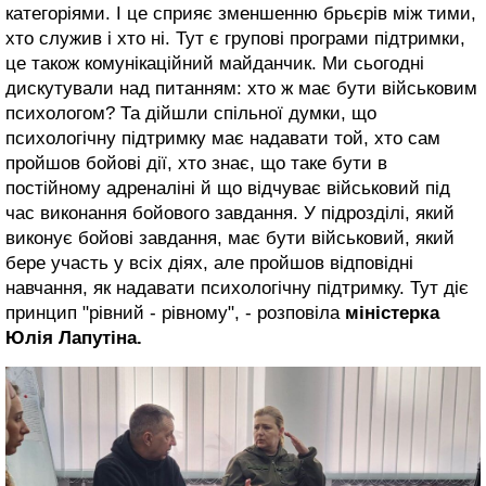
категоріями. І це сприяє зменшенню брьєрів між тими,
хто служив і хто ні. Тут є групові програми підтримки,
це також комунікаційний майданчик. Ми сьогодні
дискутували над питанням: хто ж має бути військовим
психологом? Та дійшли спільної думки, що
психологічну підтримку має надавати той, хто сам
пройшов бойові дії, хто знає, що таке бути в
постійному адреналіні й що відчуває військовий під
час виконання бойового завдання. У підрозділі, який
виконує бойові завдання, має бути військовий, який
бере участь у всіх діях, але пройшов відповідні
навчання, як надавати психологічну підтримку. Тут діє
принцип "рівний - рівному", - розповіла
міністерка
Юлія Лапутіна.