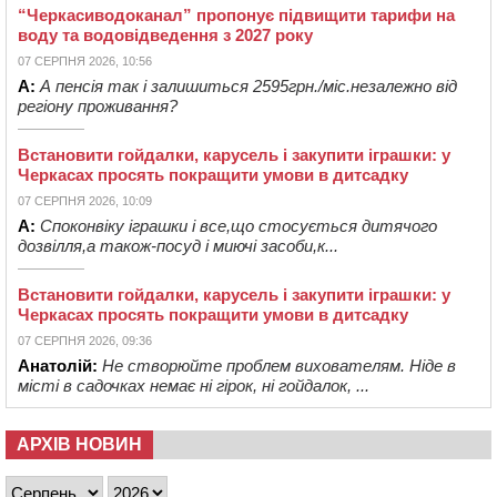
“Черкасиводоканал” пропонує підвищити тарифи на
воду та водовідведення з 2027 року
07 СЕРПНЯ 2026, 10:56
А:
А пенсія так і залишиться 2595грн./міс.незалежно від
регіону проживання?
Встановити гойдалки, карусель і закупити іграшки: у
Черкасах просять покращити умови в дитсадку
07 СЕРПНЯ 2026, 10:09
А:
Споконвіку іграшки і все,що стосується дитячого
дозвілля,а також-посуд і миючі засоби,к...
Встановити гойдалки, карусель і закупити іграшки: у
Черкасах просять покращити умови в дитсадку
07 СЕРПНЯ 2026, 09:36
Анатолій:
Не створюйте проблем вихователям. Ніде в
місті в садочках немає ні гірок, ні гойдалок, ...
АРХІВ НОВИН