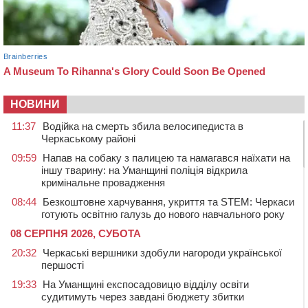
НОВИНИ
11:37
Водійка на смерть збила велосипедиста в
Черкаському районі
09:59
Напав на собаку з палицею та намагався наїхати на
іншу тварину: на Уманщині поліція відкрила
кримінальне провадження
08:44
Безкоштовне харчування, укриття та STEM: Черкаси
готують освітню галузь до нового навчального року
08 СЕРПНЯ 2026, СУБОТА
20:32
Черкаські вершники здобули нагороди української
першості
19:33
На Уманщині експосадовицю відділу освіти
судитимуть через завдані бюджету збитки