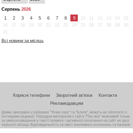
Серпень
2026
1
2
3
4
5
6
7
8
9
10
11
12
13
14
15
16
17
18
19
20
21
22
23
24
25
26
27
28
29
30
31
Всі новини за місяць
Корисні телефони
Зворотний зв’язок
Контакти
Рекламодавцям
Думки, викладені у рубриках "Точка зору" та "Блоги", можуть не збігатися із
поглядами редакції. Передрук матеріалів з сайту "Про все" можливий тільки
за умов розміщення у тексті прямого і активного посилання на сайт не далі
першого абзацу. Відповідальність за зміст рекламних оголошень та банерів
несе рекламодавець