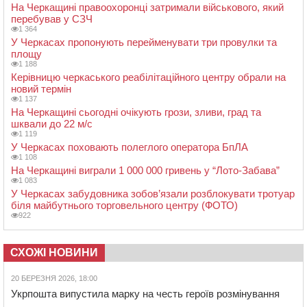
На Черкащині правоохоронці затримали військового, який
перебував у СЗЧ
1 364
У Черкасах пропонують перейменувати три провулки та
площу
1 188
Керівницю черкаського реабілітаційного центру обрали на
новий термін
1 137
На Черкащині сьогодні очікують грози, зливи, град та
шквали до 22 м/с
1 119
У Черкасах поховають полеглого оператора БпЛА
1 108
На Черкащині виграли 1 000 000 гривень у “Лото-Забава”
1 083
У Черкасах забудовника зобов’язали розблокувати тротуар
біля майбутнього торговельного центру (ФОТО)
922
СХОЖІ НОВИНИ
20 БЕРЕЗНЯ 2026, 18:00
Укрпошта випустила марку на честь героїв розмінування