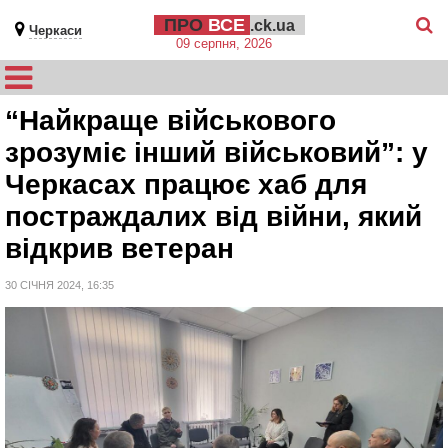
ПРО
ВСЕ
.ck.ua
Черкаси
09 серпня, 2026
“Найкраще військового
зрозуміє інший військовий”: у
Черкасах працює хаб для
постраждалих від війни, який
відкрив ветеран
30 СІЧНЯ 2024, 16:35