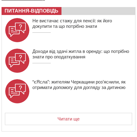
16:07
До 1 вересня у Черкасах оновлюють дорожню
розмітку біля навчальних закладів (ФОТОФАКТ)
ПИТАННЯ-ВІДПОВІДЬ
15:39
На честь загиблого захисника і чемпіона світу в
Не вистачає стажу для пенсії: як його
Черкасах відкрили спортивно-реабілітаційний центр
докупити та що потрібно знати
15:05
На Звенигородщині, попри заборону міськради,
проведуть “Ше.Fest”
Доходи від здачі житла в оренду: що потрібно
знати про оподаткування
“єЯсла”: жителям Черкащини роз’яснили, як
отримати допомогу для догляду за дитиною
Читати ще