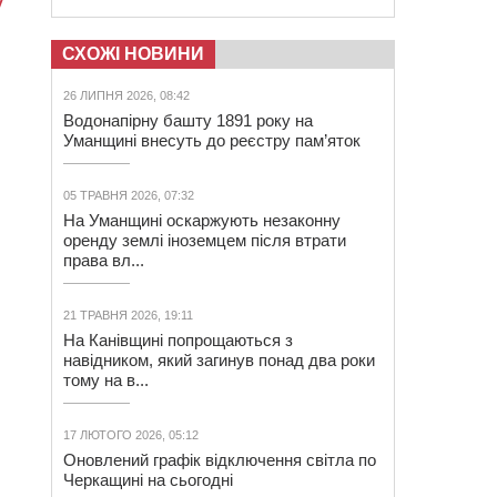
СХОЖІ НОВИНИ
26 ЛИПНЯ 2026, 08:42
Водонапірну башту 1891 року на
Уманщині внесуть до реєстру пам’яток
05 ТРАВНЯ 2026, 07:32
На Уманщині оскаржують незаконну
оренду землі іноземцем після втрати
права вл...
21 ТРАВНЯ 2026, 19:11
На Канівщині попрощаються з
навідником, який загинув понад два роки
тому на в...
17 ЛЮТОГО 2026, 05:12
Оновлений графік відключення світла по
Черкащині на сьогодні