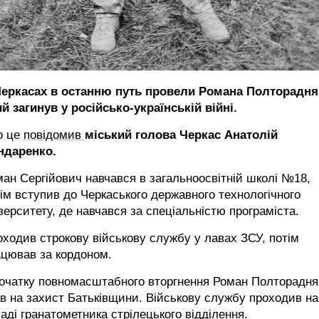
Черкасах в останню путь провели Романа Полторадня
й загинув у російсько-українській війні.
о це
повідомив
міський голова Черкас Анатолій
ндаренко.
ан Сергійович навчався в загальноосвітній школі №18,
ім вступив до Черкаського державного технологічного
верситету, де навчався за спеціальністю програміста.
ходив строкову військову службу у лавах ЗСУ, потім
ацював за кордоном.
початку повномасштабного вторгнення Роман Полторадня
ав
на захист Батьківщини. Військову службу проходив на
аді гранатометника стрілецького відділення.