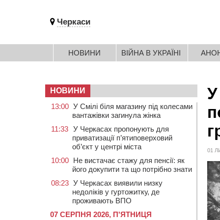
Черкаси
НОВИНИ
ВІЙНА В УКРАЇНІ
АНО
У
НОВИНИ
13:00
У Смілі біля магазину під колесами
п
вантажівки загинула жінка
г
11:33
У Черкасах пропонують для
приватизації п’ятиповерховий
об’єкт у центрі міста
01 Л
10:00
Не вистачає стажу для пенсії: як
його докупити та що потрібно знати
08:23
У Черкасах виявили низку
недоліків у гуртожитку, де
проживають ВПО
07 СЕРПНЯ 2026, П'ЯТНИЦЯ