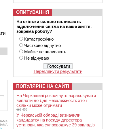
ОПИТУВАННЯ
На скільки сильно впливають
відключення світла на ваше життя,
зокрема роботу?
ати
Катастрофічно
Частково відчутно
Майже не впливають
Не відчуваю
Переглянути результати
ПОПУЛЯРНЕ НА САЙТІ
На Черкащині розпочнуть нараховувати
виплати до Дня Незалежності: хто і
скільки може отримати
2 455
У Черкаській облраді визначили
кандидатку на посаду директора
ЛАМА
установи, яка супроводжує 39 закладів
ЛАМА