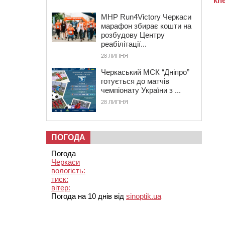
MHP Run4Victory Черкаси
марафон збирає кошти на
розбудову Центру
реабілітації...
28 ЛИПНЯ
Черкаський МСК “Дніпро”
готується до матчів
чемпіонату України з ...
28 ЛИПНЯ
ПОГОДА
Погода
Черкаси
вологість:
тиск:
вітер:
Погода на 10 днів від
sinoptik.ua