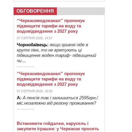
ОБГОВОРЕННЯ
“Черкасиводоканал” пропонує
підвищити тарифи на воду та
водовідведення з 2027 року
07 СЕРПНЯ 2026, 14:57
Чорнобаївець:
якщо гривня піде в
круте піке, то не врятують ці
підвищення жоден тариф- підвищений
чи ...
“Черкасиводоканал” пропонує
підвищити тарифи на воду та
водовідведення з 2027 року
07 СЕРПНЯ 2026, 10:56
А:
А пенсія так і залишиться 2595грн./
міс.незалежно від регіону проживання?
Встановити гойдалки, карусель і
закупити іграшки: у Черкасах просять