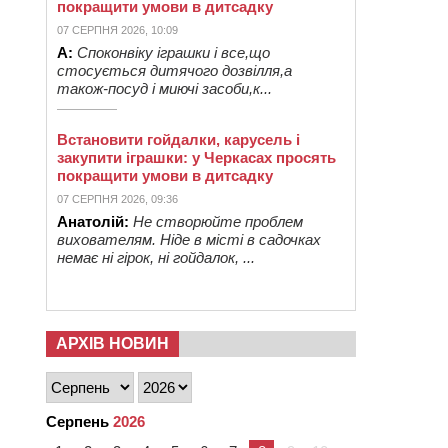
покращити умови в дитсадку
07 СЕРПНЯ 2026, 10:09
А:
Споконвіку іграшки і все,що
стосується дитячого дозвілля,а
також-посуд і миючі засоби,к...
Встановити гойдалки, карусель і
закупити іграшки: у Черкасах просять
покращити умови в дитсадку
07 СЕРПНЯ 2026, 09:36
Анатолій:
Не створюйте проблем
вихователям. Ніде в місті в садочках
немає ні гірок, ні гойдалок, ...
АРХІВ НОВИН
Серпень
2026