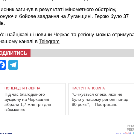
исник загинув в результаті мінометного обстрілу,
онуючи бойове завдання на Луганщині. Герою було 37
ів.
сі найцікавіші новини Черкас та регіону можна отримув
 нашому каналі в
Telegram
ОДІЛИТИСЬ
Facebook
Telegram
ПОПЕРЕДНЯ НОВИНА
НАСТУПНА НОВИНА
Під час благодійного
“Очікується спека, якої не
аукціону на Черкащині
було у нашому регіоні понад
зібрали 1,7 млн грн для
80 років”, – Постригань
військових
РЕК
РЕК