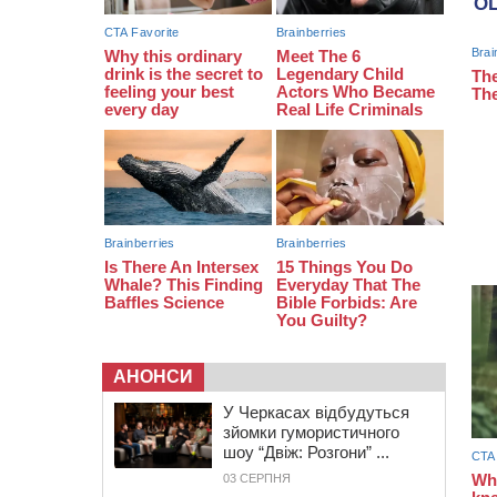
09:42
“Черкасиводоканал” пропонує
підвищити тарифи на воду та
водовідведення з 2027 року
АНОНСИ
У Черкасах відбудуться
зйомки гумористичного
шоу “Двіж: Розгони” ...
03 СЕРПНЯ