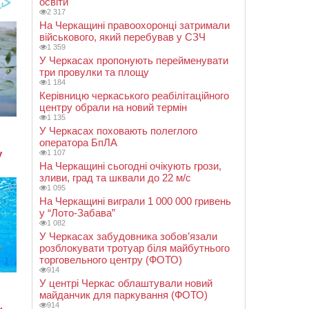
освіти
2 317
На Черкащині правоохоронці затримали
військового, який перебував у СЗЧ
1 359
У Черкасах пропонують перейменувати
три провулки та площу
1 184
Керівницю черкаського реабілітаційного
центру обрали на новий термін
1 135
У Черкасах поховають полеглого
оператора БпЛА
1 107
На Черкащині сьогодні очікують грози,
зливи, град та шквали до 22 м/с
1 095
На Черкащині виграли 1 000 000 гривень
у “Лото-Забава”
1 082
У Черкасах забудовника зобов’язали
розблокувати тротуар біля майбутнього
торговельного центру (ФОТО)
914
У центрі Черкас облаштували новий
майданчик для паркування (ФОТО)
914