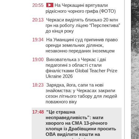
20:55
На Черкащині врятували
рідкісного чорного грифа (ФОТО)
20:13
Черкаси виділять близько 20 млн
грн на роботу ліцею “Перспектива”
до кінця року
19:34
На Уманщині суд припинив право
оренди земельних ділянок,
незаконно переданих іноземцем
19:00
Вихователька з Черкас і дві
педагогині з області стали
фіналістками Global Teacher Prize
Ukraine 2026
18:23
Зарядка, йога, сапи та нові
знайомства: у Черкасах закрили
сезон літнього табору для людей
поважного віку
17:48
“Це страшна
несправедливість”: мати
хворого на СМА 13-річного
хлопця із Драбівщини просить
ОВА виділити кошти на