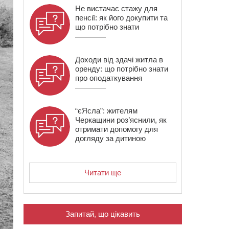
Не вистачає стажу для
пенсії: як його докупити та
що потрібно знати
Доходи від здачі житла в
оренду: що потрібно знати
про оподаткування
“єЯсла”: жителям
Черкащини роз’яснили, як
отримати допомогу для
догляду за дитиною
Читати ще
Запитай, що цікавить