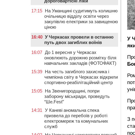
дороговартісні ліки
17:15
На Уманщині судитимуть колишню
очільницю відділу освіти через
закупівлю електрики за завищеною
ціною
16:40
У Черкасах провели в останню
У 
путь двох загиблих воїнів
яки
16:07
До 1 вересня у Черкасах
Пр
оновлюють дорожню розмітку біля
навчальних закладів (ФОТОФАКТ)
Бо
15:39
На честь загиблого захисника і
Ром
чемпіона світу в Черкасах відкрили
пот
спортивно-реабілітаційний центр
уні
15:05
На Звенигородщині, попри
заборону міськради, проведуть
Про
“Ше.Fest”
пр
14:31
У Каневі аномальна спека
призвела до перебоїв у роботі
З 
електромереж та комунальних
ст
служб
пос
14:02
На Черкащині намолотили перший