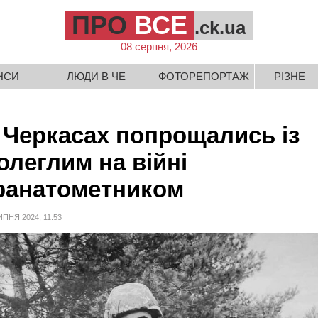
ПРО
ВСЕ
.ck.ua
08 серпня, 2026
НСИ
ЛЮДИ В ЧЕ
ФОТОРЕПОРТАЖ
РІЗНЕ
 Черкасах попрощались із
олеглим на війні
ранатометником
ИПНЯ 2024, 11:53