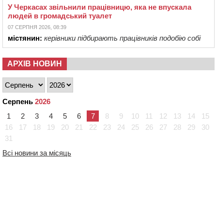
У Черкасах звільнили працівницю, яка не впускала
людей в громадський туалет
07 СЕРПНЯ 2026, 08:39
містянин:
керівники підбирають працівників подобію собі
АРХІВ НОВИН
Серпень
2026
1
2
3
4
5
6
7
8
9
10
11
12
13
14
15
16
17
18
19
20
21
22
23
24
25
26
27
28
29
30
31
Всі новини за місяць