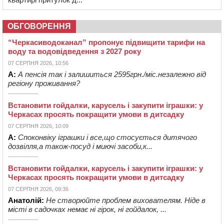
ОБГОВОРЕННЯ
“Черкасиводоканал” пропонує підвищити тарифи на
воду та водовідведення з 2027 року
07 СЕРПНЯ 2026, 10:56
А:
А пенсія так і залишиться 2595грн./міс.незалежно від
регіону проживання?
Встановити гойдалки, карусель і закупити іграшки: у
Черкасах просять покращити умови в дитсадку
07 СЕРПНЯ 2026, 10:09
А:
Споконвіку іграшки і все,що стосується дитячого
дозвілля,а також-посуд і миючі засоби,к...
Встановити гойдалки, карусель і закупити іграшки: у
Черкасах просять покращити умови в дитсадку
07 СЕРПНЯ 2026, 09:36
Анатолій:
Не створюйте проблем вихователям. Ніде в
місті в садочках немає ні гірок, ні гойдалок, ...