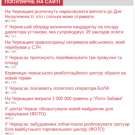
ПОПУЛЯРНЕ НА САЙТІ
На Черкащині розпочнуть нараховувати виплати до Дня
Незалежності: хто і скільки може отримати
2 450
У Черкаській облраді визначили кандидатку на посаду
директора установи, яка супроводжує 39 закладів освіти
2 313
На Черкащині правоохоронці затримали військового, який
перебував у СЗЧ
1 356
У Черкасах пропонують перейменувати три провулки та
площу
1 183
Керівницю черкаського реабілітаційного центру обрали на
новий термін
1 128
У Черкасах поховають полеглого оператора БпЛА
1 104
На Черкащині виграли 1 000 000 гривень у “Лото-Забава”
1 082
У центрі Черкас облаштували новий майданчик для
паркування (ФОТО)
912
У Черкасах забудовника зобов’язали розблокувати тротуар
біля майбутнього торговельного центру (ФОТО)
910