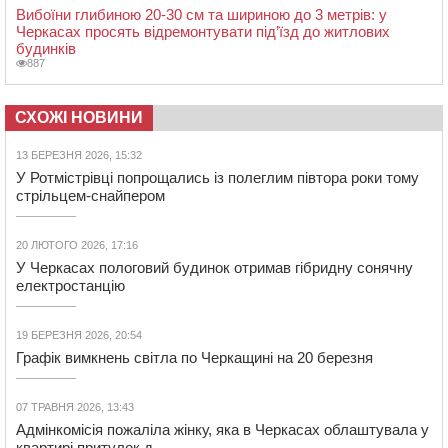
Вибоїни глибиною 20-30 см та шириною до 3 метрів: у
Черкасах просять відремонтувати під’їзд до житлових
будинків
887
СХОЖІ НОВИНИ
13 БЕРЕЗНЯ 2026, 15:32
У Ротмістрівці попрощались із полеглим півтора роки тому
стрільцем-снайпером
20 ЛЮТОГО 2026, 17:16
У Черкасах пологовий будинок отримав гібридну сонячну
електростанцію
19 БЕРЕЗНЯ 2026, 20:54
Графік вимкнень світла по Черкащині на 20 березня
07 ТРАВНЯ 2026, 13:43
Адмінкомісія пожаліла жінку, яка в Черкасах облаштувала у
квартирі притулок д...