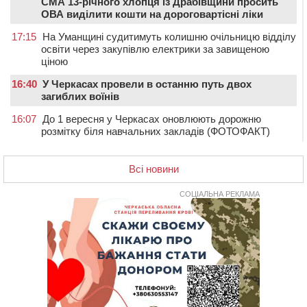
СМА 13-річного хлопця із Драбівщини просить
ОВА виділити кошти на дороговартісні ліки
17:15
На Уманщині судитимуть колишню очільницю відділу
освіти через закупівлю електрики за завищеною
ціною
16:40
У Черкасах провели в останню путь двох
загиблих воїнів
16:07
До 1 вересня у Черкасах оновлюють дорожню
розмітку біля навчальних закладів (ФОТОФАКТ)
15:39
На честь загиблого захисника і чемпіона світу в
Черкасах відкрили спортивно-реабілітаційний центр
Всі новини
15:05
На Звенигородщині, попри заборону міськради,
проведуть “Ше.Fest”
СОЦІАЛЬНА РЕКЛАМА
14:31
У Каневі аномальна спека призвела до перебоїв у
роботі електромереж та комунальних служб
14:02
На Черкащині намолотили перший мільйон тонн
зерна нового врожаю
13:40
На Кам’янщині сталася масштабна пожежа
сміттєзвалища