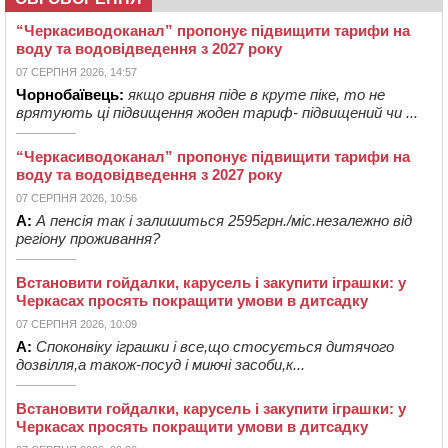
“Черкасиводоканал” пропонує підвищити тарифи на
воду та водовідведення з 2027 року
07 СЕРПНЯ 2026, 14:57
Чорнобаївець:
якщо гривня піде в круте піке, то не
врятують ці підвищення жоден тариф- підвищений чи ...
“Черкасиводоканал” пропонує підвищити тарифи на
воду та водовідведення з 2027 року
07 СЕРПНЯ 2026, 10:56
А:
А пенсія так і залишиться 2595грн./міс.незалежно від
регіону проживання?
Встановити гойдалки, карусель і закупити іграшки: у
Черкасах просять покращити умови в дитсадку
07 СЕРПНЯ 2026, 10:09
А:
Споконвіку іграшки і все,що стосується дитячого
дозвілля,а також-посуд і миючі засоби,к...
Встановити гойдалки, карусель і закупити іграшки: у
Черкасах просять покращити умови в дитсадку