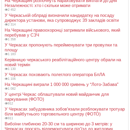
На Черкащині розпочнуть нараховувати виплати до Дня
Незалежності: хто і скільки може отримати
2 452
У Черкаській облраді визначили кандидатку на посаду
директора установи, яка супроводжує 39 закладів освіти
2 314
На Черкащині правоохоронці затримали військового, який
перебував у СЗЧ
1 358
У Черкасах пропонують перейменувати три провулки та
площу
1 183
Керівницю черкаського реабілітаційного центру обрали на
новий термін
1 130
У Черкасах поховають полеглого оператора БпЛА
1 106
На Черкащині виграли 1 000 000 гривень у “Лото-Забава”
1 082
У центрі Черкас облаштували новий майданчик для
паркування (ФОТО)
912
У Черкасах забудовника зобов’язали розблокувати тротуар
біля майбутнього торговельного центру (ФОТО)
911
Вибоїни глибиною 20-30 см та шириною до 3 метрів: у
Черкасах просять відремонтувати під’їзд до житлових