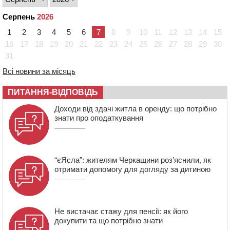
09:08
Встановити гойдалки, карусель і закупити іграшки: у
Серпень
2026
Черкасах просять покращити умови в дитсадку
1
2
3
4
5
6
7
8
9
10
11
12
13
14
15
08:22
“На щиті” у Чорнобаївську громаду повертається
16
17
18
19
20
21
22
23
24
25
26
27
28
29
30
полеглий біля Кліщіївки воїн
31
07:30
Понад 968 мільйонів гривень земельного податку
Всі новини за місяць
сплатили на Черкащині
06 СЕРПНЯ 2026, ЧЕТВЕР
ПИТАННЯ-ВІДПОВІДЬ
21:13
Вісім медалей, з яких чотири золоті: черкаські
Доходи від здачі житла в оренду: що потрібно
спортсмени тріумфували на чемпіонаті України
знати про оподаткування
“єЯсла”: жителям Черкащини роз’яснили, як
отримати допомогу для догляду за дитиною
Не вистачає стажу для пенсії: як його
докупити та що потрібно знати