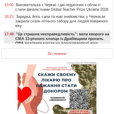
19:00
Вихователька з Черкас і дві педагогині з області
стали фіналістками Global Teacher Prize Ukraine 2026
18:23
Зарядка, йога, сапи та нові знайомства: у Черкасах
закрили сезон літнього табору для людей поважного
віку
17:48
“Це страшна несправедливість”: мати хворого на
СМА 13-річного хлопця із Драбівщини просить
ОВА виділити кошти на дороговартісні ліки
17:15
На Уманщині судитимуть колишню очільницю відділу
Всі новини
освіти через закупівлю електрики за завищеною
ціною
СОЦІАЛЬНА РЕКЛАМА
16:40
У Черкасах провели в останню путь двох
загиблих воїнів
16:07
До 1 вересня у Черкасах оновлюють дорожню
розмітку біля навчальних закладів (ФОТОФАКТ)
15:39
На честь загиблого захисника і чемпіона світу в
Черкасах відкрили спортивно-реабілітаційний центр
15:05
На Звенигородщині, попри заборону міськради,
проведуть “Ше.Fest”