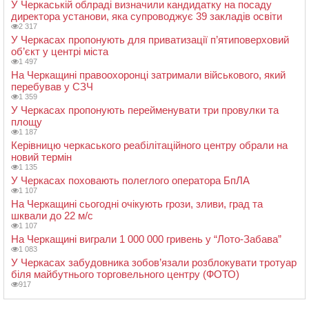
У Черкаській облраді визначили кандидатку на посаду
директора установи, яка супроводжує 39 закладів освіти
2 317
У Черкасах пропонують для приватизації п’ятиповерховий
об’єкт у центрі міста
1 497
На Черкащині правоохоронці затримали військового, який
перебував у СЗЧ
1 359
У Черкасах пропонують перейменувати три провулки та
площу
1 187
Керівницю черкаського реабілітаційного центру обрали на
новий термін
1 135
У Черкасах поховають полеглого оператора БпЛА
1 107
На Черкащині сьогодні очікують грози, зливи, град та
шквали до 22 м/с
1 107
На Черкащині виграли 1 000 000 гривень у “Лото-Забава”
1 083
У Черкасах забудовника зобов’язали розблокувати тротуар
біля майбутнього торговельного центру (ФОТО)
917