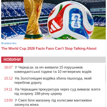
НОВИНИ
16:07
У Черкасах за ніч виявили 15 порушників
комендантської години та 10 нетверезих водіїв
15:12
На Золотоніщині водійка збила пішохода, який
перебігав дорогу
14:11
На Черкащині прокуратура через суд вимагає взяти
під охорону 188-річну церкву
13:00
У Смілі біля магазину під колесами вантажівки
загинула жінка