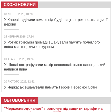
СХОЖІ НОВИНИ
08 ЛИПНЯ 2026, 18:28
У Каневі виділили землю під будівництво греко-католицької
церкви
15 ЧЕРВНЯ 2026, 17:14
У Ротмістрівській громаді вшанували пам’ять полеглого
воїна мистецьким конкурсом
01 ТРАВНЯ 2026, 19:24
У Шполі оштрафували матір неповнолітнього хлопця, який
напився пива
20 ЛЮТОГО 2026, 12:51
У Черкасах вшанували пам’ять Героїв Небесної Сотні
ОБГОВОРЕННЯ
“Черкасиводоканал” пропонує підвищити тарифи на