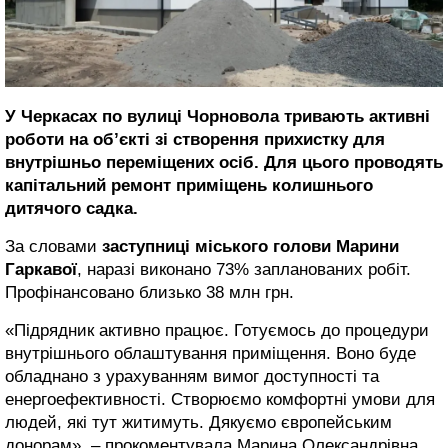
У Черкасах по вулиці Чорновола
тривають активні
роботи на об’єкті зі створення прихистку для
внутрішньо переміщених осіб. Для цього проводять
капітальний ремонт приміщень колишнього
дитячого садка.
За словами
заступниці міського голови Марини
Гаркавої
, наразі виконано 73% запланованих робіт.
Профінансовано близько 38 млн грн.
«Підрядник активно працює. Готуємось до процедури
внутрішнього облаштування приміщення. Воно буде
обладнано з урахуванням вимог доступності та
енергоефективності. Створюємо комфортні умови для
людей, які тут житимуть. Дякуємо європейським
донорам», – прокоментувала Марина Олександрівна.