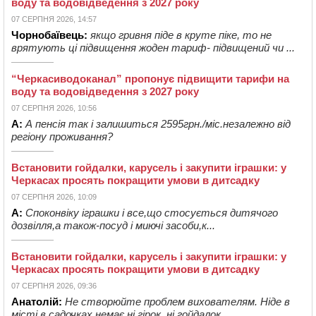
воду та водовідведення з 2027 року
07 СЕРПНЯ 2026, 14:57
Чорнобаївець:
якщо гривня піде в круте піке, то не
врятують ці підвищення жоден тариф- підвищений чи ...
“Черкасиводоканал” пропонує підвищити тарифи на
воду та водовідведення з 2027 року
07 СЕРПНЯ 2026, 10:56
А:
А пенсія так і залишиться 2595грн./міс.незалежно від
регіону проживання?
Встановити гойдалки, карусель і закупити іграшки: у
Черкасах просять покращити умови в дитсадку
07 СЕРПНЯ 2026, 10:09
А:
Споконвіку іграшки і все,що стосується дитячого
дозвілля,а також-посуд і миючі засоби,к...
Встановити гойдалки, карусель і закупити іграшки: у
Черкасах просять покращити умови в дитсадку
07 СЕРПНЯ 2026, 09:36
Анатолій:
Не створюйте проблем вихователям. Ніде в
місті в садочках немає ні гірок, ні гойдалок, ...