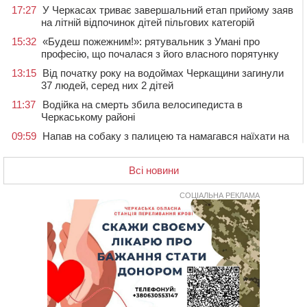
17:27
У Черкасах триває завершальний етап прийому заяв
на літній відпочинок дітей пільгових категорій
15:32
«Будеш пожежним!»: рятувальник з Умані про
професію, що почалася з його власного порятунку
13:15
Від початку року на водоймах Черкащини загинули
37 людей, серед них 2 дітей
11:37
Водійка на смерть збила велосипедиста в
Черкаському районі
09:59
Напав на собаку з палицею та намагався наїхати на
іншу тварину: на Уманщині поліція відкрила
кримінальне провадження
Всі новини
08:44
Безкоштовне харчування, укриття та STEM: Черкаси
готують освітню галузь до нового навчального року
СОЦІАЛЬНА РЕКЛАМА
08 СЕРПНЯ 2026, СУБОТА
20:32
Черкаські вершники здобули нагороди української
першості
19:33
На Уманщині експосадовицю відділу освіти
судитимуть через завдані бюджету збитки
18:30
У Єрках прощатимуться з полеглим на Курщині