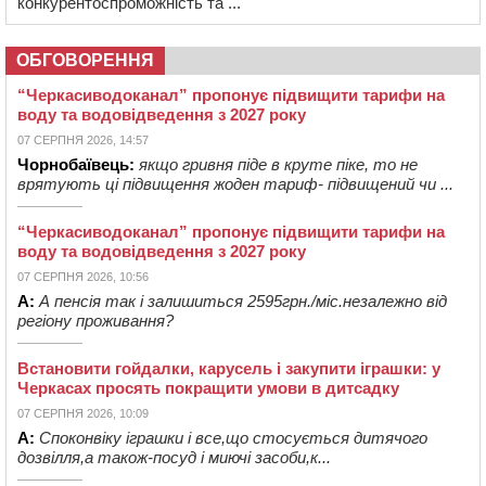
конкурентоспроможність та ...
ОБГОВОРЕННЯ
“Черкасиводоканал” пропонує підвищити тарифи на
воду та водовідведення з 2027 року
07 СЕРПНЯ 2026, 14:57
Чорнобаївець:
якщо гривня піде в круте піке, то не
врятують ці підвищення жоден тариф- підвищений чи ...
“Черкасиводоканал” пропонує підвищити тарифи на
воду та водовідведення з 2027 року
07 СЕРПНЯ 2026, 10:56
А:
А пенсія так і залишиться 2595грн./міс.незалежно від
регіону проживання?
Встановити гойдалки, карусель і закупити іграшки: у
Черкасах просять покращити умови в дитсадку
07 СЕРПНЯ 2026, 10:09
А:
Споконвіку іграшки і все,що стосується дитячого
дозвілля,а також-посуд і миючі засоби,к...