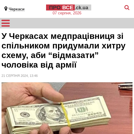
ПРО
ВСЕ
.ck.ua
Черкаси
07 серпня, 2026
У Черкасах медпрацівниця зі
спільником придумали хитру
схему, аби “відмазати”
чоловіка від армії
21 СЕРПНЯ 2024, 13:46