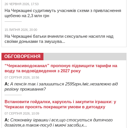
26 ЧЕРВНЯ 2026, 17:53
На Черкащині судитимуть учасників схеми з привласнення
щебеню на 2,3 млн грн
15 ЛИПНЯ 2026, 20:00
На Черкащині батьки вчиняли сексуальне насилля над
своїми доньками та змушува...
ОБГОВОРЕННЯ
“Черкасиводоканал” пропонує підвищити тарифи на
воду та водовідведення з 2027 року
07 СЕРПНЯ 2026, 10:56
А:
А пенсія так і залишиться 2595грн./міс.незалежно від
регіону проживання?
Встановити гойдалки, карусель і закупити іграшки: у
Черкасах просять покращити умови в дитсадку
07 СЕРПНЯ 2026, 10:09
А:
Споконвіку іграшки і все,що стосується дитячого
дозвілля,а також-посуд і миючі засоби,к...