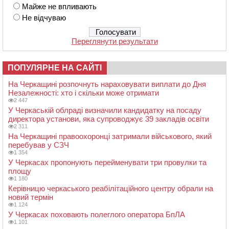
Майже не впливають
Не відчуваю
Переглянути результати
ПОПУЛЯРНЕ НА САЙТІ
На Черкащині розпочнуть нараховувати виплати до Дня
Незалежності: хто і скільки може отримати
2 447
У Черкаській облраді визначили кандидатку на посаду
директора установи, яка супроводжує 39 закладів освіти
2 311
На Черкащині правоохоронці затримали військового, який
перебував у СЗЧ
1 354
У Черкасах пропонують перейменувати три провулки та
площу
1 180
Керівницю черкаського реабілітаційного центру обрали на
новий термін
1 124
У Черкасах поховають полеглого оператора БпЛА
1 101