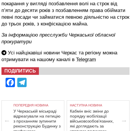
покарання у вигляді позбавлення волі на строк від
п’яти до десяти років з позбавленням права обіймати
певні посади чи займатися певною діяльністю на строк
до трьох років, з конфіскацією майна.
За інформацією пресслужби Черкаської обласної
прокуратури
Усі найцікавіші новини Черкас та регіону можна
отримувати на нашому каналі в
Telegram
ПОДІЛИТИСЬ
Facebook
Telegram
ПОПЕРЕДНЯ НОВИНА
НАСТУПНА НОВИНА
У Черкаській міськраді
Кабмін вніс зміни до
відреагували на петицію
порядку мобілізації
з проханням зупинити
військовозобов’язаних,
реконструкцію Будинку з
які доглядають за