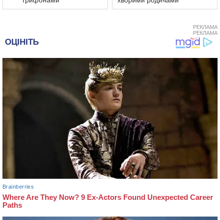
грифонами
хворими родичами
РЕКЛАМА
РЕКЛАМА