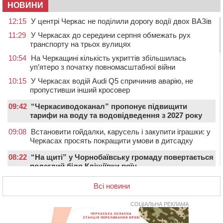
НОВИНИ
12:15
У центрі Черкас не поділили дорогу водії двох ВАЗів
11:29
У Черкасах до середини серпня обмежать рух
транспорту на трьох вулицях
10:54
На Черкащині кількість укриттів збільшилась
уп’ятеро з початку повномасштабної війни
10:15
У Черкасах водій Audi Q5 спричинив аварію, не
пропустивши інший кросовер
09:42
“Черкасиводоканал” пропонує підвищити
тарифи на воду та водовідведення з 2027 року
09:08
Встановити гойдалки, карусель і закупити іграшки: у
Черкасах просять покращити умови в дитсадку
08:22
“На щиті” у Чорнобаївську громаду повертається
полеглий біля Кліщіївки воїн
07:30
Понад 968 мільйонів гривень земельного податку
Всі новини
сплатили на Черкащині
06 СЕРПНЯ 2026, ЧЕТВЕР
СОЦІАЛЬНА РЕКЛАМА
21:13
Вісім медалей, з яких чотири золоті: черкаські