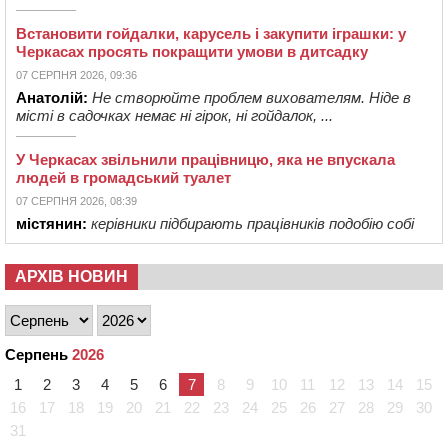
Встановити гойдалки, карусель і закупити іграшки: у
Черкасах просять покращити умови в дитсадку
07 СЕРПНЯ 2026, 09:36
Анатолій:
Не створюйте проблем вихователям. Ніде в
місті в садочках немає ні гірок, ні гойдалок, ...
У Черкасах звільнили працівницю, яка не впускала
людей в громадський туалет
07 СЕРПНЯ 2026, 08:39
містянин:
керівники підбирають працівників подобію собі
АРХІВ НОВИН
Серпень
2026
1
2
3
4
5
6
7
8
9
10
11
12
13
14
15
16
17
18
19
20
21
22
23
24
25
26
27
28
29
30
31