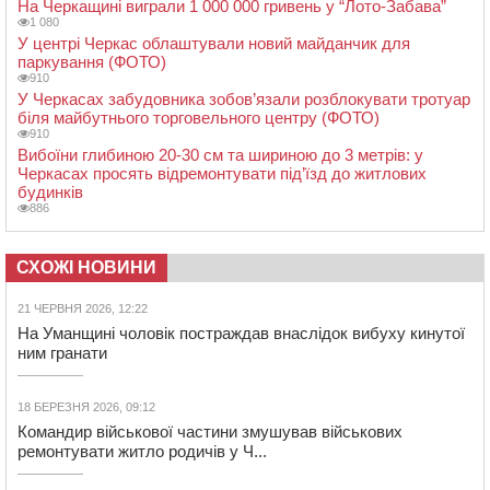
На Черкащині виграли 1 000 000 гривень у “Лото-Забава”
1 080
У центрі Черкас облаштували новий майданчик для
паркування (ФОТО)
910
У Черкасах забудовника зобов’язали розблокувати тротуар
біля майбутнього торговельного центру (ФОТО)
910
Вибоїни глибиною 20-30 см та шириною до 3 метрів: у
Черкасах просять відремонтувати під’їзд до житлових
будинків
886
СХОЖІ НОВИНИ
21 ЧЕРВНЯ 2026, 12:22
На Уманщині чоловік постраждав внаслідок вибуху кинутої
ним гранати
18 БЕРЕЗНЯ 2026, 09:12
Командир військової частини змушував військових
ремонтувати житло родичів у Ч...