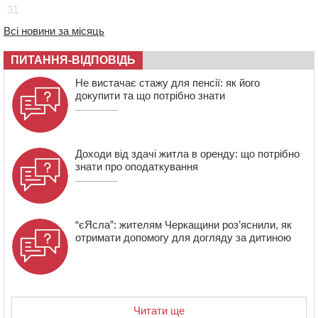
31
Черкасах відкрили спортивно-реабілітаційний центр
15:05
На Звенигородщині, попри заборону міськради,
Всі новини за місяць
проведуть “Ше.Fest”
ПИТАННЯ-ВІДПОВІДЬ
14:31
У Каневі аномальна спека призвела до перебоїв у
роботі електромереж та комунальних служб
Не вистачає стажу для пенсії: як його
14:02
На Черкащині намолотили перший мільйон тонн
докупити та що потрібно знати
зерна нового врожаю
Доходи від здачі житла в оренду: що потрібно
знати про оподаткування
“єЯсла”: жителям Черкащини роз’яснили, як
отримати допомогу для догляду за дитиною
Читати ще