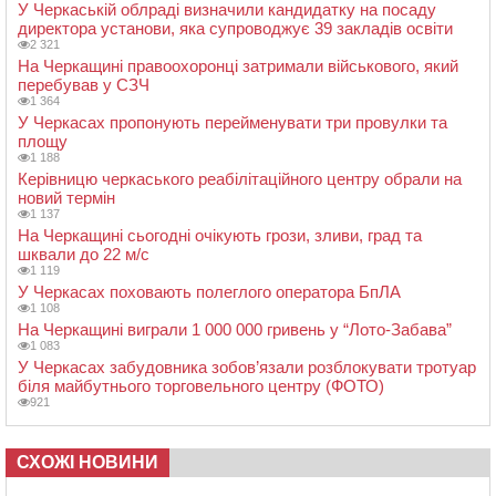
У Черкаській облраді визначили кандидатку на посаду
директора установи, яка супроводжує 39 закладів освіти
2 321
На Черкащині правоохоронці затримали військового, який
перебував у СЗЧ
1 364
У Черкасах пропонують перейменувати три провулки та
площу
1 188
Керівницю черкаського реабілітаційного центру обрали на
новий термін
1 137
На Черкащині сьогодні очікують грози, зливи, град та
шквали до 22 м/с
1 119
У Черкасах поховають полеглого оператора БпЛА
1 108
На Черкащині виграли 1 000 000 гривень у “Лото-Забава”
1 083
У Черкасах забудовника зобов’язали розблокувати тротуар
біля майбутнього торговельного центру (ФОТО)
921
СХОЖІ НОВИНИ