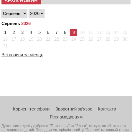
АРХІВ НОВИН
Серпень
2026
1
2
3
4
5
6
7
8
9
10
11
12
13
14
15
16
17
18
19
20
21
22
23
24
25
26
27
28
29
30
31
Всі новини за місяць
Корисні телефони
Зворотний зв’язок
Контакти
Рекламодавцям
Думки, викладені у рубриках "Точка зору" та "Блоги", можуть не збігатися із
поглядами редакції. Передрук матеріалів з сайту "Про все" можливий тільки