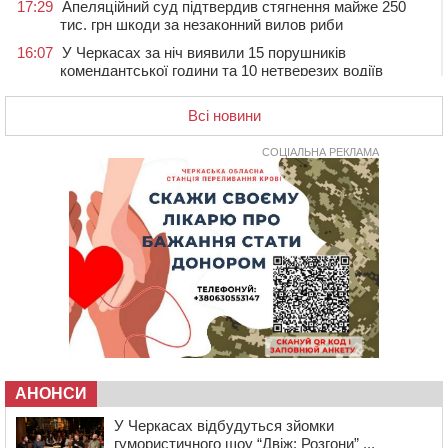
17:29
Апеляційний суд підтвердив стягнення майже 250
тис. грн шкоди за незаконний вилов риби
16:07
У Черкасах за ніч виявили 15 порушників
комендантської години та 10 нетверезих водіїв
15:12
На Золотоніщині водійка збила пішохода, який
Всі новини
перебігав дорогу
14:11
На Черкащині прокуратура через суд вимагає взяти
СОЦІАЛЬНА РЕКЛАМА
під охорону 188-річну церкву
13:00
У Смілі біля магазину під колесами вантажівки
загинула жінка
11:33
У Черкасах пропонують для приватизації
п’ятиповерховий об’єкт у центрі міста
10:00
Не вистачає стажу для пенсії: як його докупити та що
потрібно знати
08:23
У Черкасах виявили низку недоліків у гуртожитку, де
проживають ВПО
07 СЕРПНЯ 2026, П'ЯТНИЦЯ
АНОНСИ
20:55
На Черкащині врятували рідкісного чорного грифа
(ФОТО)
У Черкасах відбудуться зйомки
гумористичного шоу “Двіж: Розгони” ...