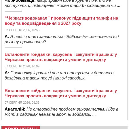
Чорнобаївець:
якщо гривня піде в круте піке, то не
врятують ці підвищення жоден тариф- підвищений чи ...
“Черкасиводоканал” пропонує підвищити тарифи на
воду та водовідведення з 2027 року
07 СЕРПНЯ 2026, 10:56
А:
А пенсія так і залишиться 2595грн./міс.незалежно від
регіону проживання?
Встановити гойдалки, карусель і закупити іграшки: у
Черкасах просять покращити умови в дитсадку
07 СЕРПНЯ 2026, 10:09
А:
Споконвіку іграшки і все,що стосується дитячого
дозвілля,а також-посуд і миючі засоби,к...
Встановити гойдалки, карусель і закупити іграшки: у
Черкасах просять покращити умови в дитсадку
07 СЕРПНЯ 2026, 09:36
Анатолій:
Не створюйте проблем вихователям. Ніде в
місті в садочках немає ні гірок, ні гойдалок, ...