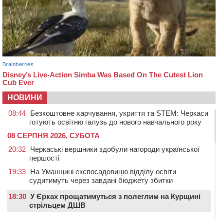
НОВИНИ
08:44
Безкоштовне харчування, укриття та STEM: Черкаси
готують освітню галузь до нового навчального року
08 СЕРПНЯ 2026, СУБОТА
20:32
Черкаські вершники здобули нагороди української
першості
19:33
На Уманщині експосадовицю відділу освіти
судитимуть через завдані бюджету збитки
18:30
У Єрках прощатимуться з полеглим на Курщині
стрільцем ДШВ