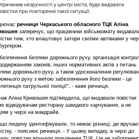
дночас
речниця Черкаського обласного ТЦК Аліна
ивошея
заперечує, що працівники військкомату видавал
істки тим, хто влаштовує затори своїми автівками у чер
бургером.
безпечення безпеки дорожнього руху, організація контро
додержанням законів, інших нормативних актів з питань
пеки дорожнього руху, а також удосконалення регулюва
ожнього руху з метою забезпечення його безпеки - це
петенція патрульної поліції", - каже речниця.
ак Аліна Кривошея підтвердила, що видавали повістки
е відвідувачам ресторану швидкого харчування, а не
іям у черзі на макдрайв.
що людину ідентифікували, то немає різниці, де вручаю
істку, - пояснює речниця. - У цьому випадку, в черзі до
аду, повістки вручали працівники ТЦК. Це не заборонено