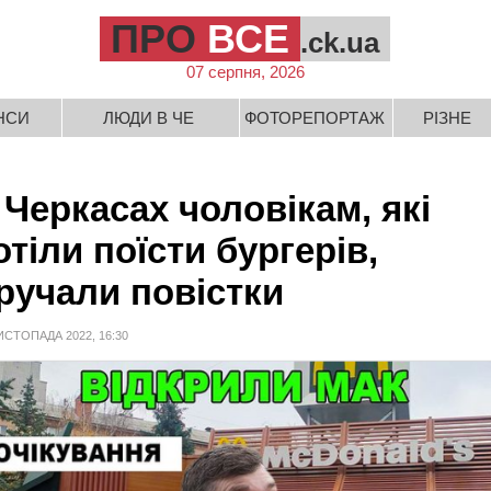
ПРО
ВСЕ
.ck.ua
07 серпня, 2026
НСИ
ЛЮДИ В ЧЕ
ФОТОРЕПОРТАЖ
РІЗНЕ
 Черкасах чоловікам, які
отіли поїсти бургерів,
ручали повістки
ИСТОПАДА 2022, 16:30