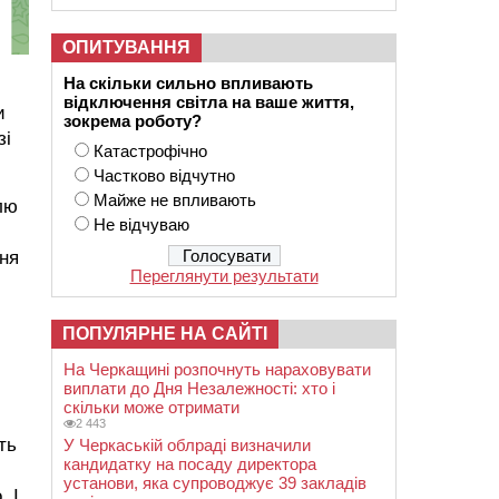
ОПИТУВАННЯ
На скільки сильно впливають
відключення світла на ваше життя,
и
зокрема роботу?
зі
Катастрофічно
Частково відчутно
Майже не впливають
лю
Не відчуваю
ння
Переглянути результати
ПОПУЛЯРНЕ НА САЙТІ
На Черкащині розпочнуть нараховувати
виплати до Дня Незалежності: хто і
скільки може отримати
2 443
ть
У Черкаській облраді визначили
кандидатку на посаду директора
установи, яка супроводжує 39 закладів
. І