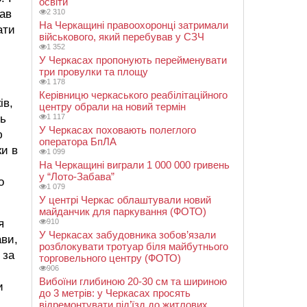
освіти
2 310
хав
На Черкащині правоохоронці затримали
ати
військового, який перебував у СЗЧ
и
1 352
У Черкасах пропонують перейменувати
три провулки та площу
1 178
Керівницю черкаського реабілітаційного
ів,
центру обрали на новий термін
1 117
ть
У Черкасах поховають полеглого
ю
оператора БпЛА
ки в
1 099
На Черкащині виграли 1 000 000 гривень
у “Лото-Забава”
о
1 079
У центрі Черкас облаштували новий
майданчик для паркування (ФОТО)
910
я
У Черкасах забудовника зобов’язали
ави,
розблокувати тротуар біля майбутнього
 за
торговельного центру (ФОТО)
906
Вибоїни глибиною 20-30 см та шириною
и
до 3 метрів: у Черкасах просять
відремонтувати під’їзд до житлових