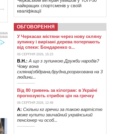
Черкаський ветеран увійшов у ТОП-50
найкращих спортсменів у своїй
кваліфікації
ОБГОВОРЕННЯ
ЛАМА
У Черкасах містяни через нову скляну
ЛАМА
зупинку і вирізані дерева потерпають
від спеки: Бондаренко о...
06 СЕРПНЯ 2026, 15:23
В.Н.:
А що з зупинкою Дружби народів?
Чому вона
скляна(обідрана,брудна,розрахована на 3
людини...
Від 80 гривень за кілограм: в Україні
прогнозують стрибок цін на гречку
06 СЕРПНЯ 2026, 12:48
А:
Скільки кг гречки за такою вартістю
може купити звичайний український
пенсіонер чи особ...