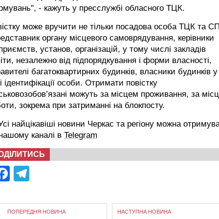
мувань", - кажуть у пресслужбі обласного ТЦК.
істку може вручити не тільки посадова особа ТЦК та СП
редставник органу місцевого самоврядування, керівники
приємств, установ, організацій, у тому числі закладів
іти, незалежно від підпорядкування і форми власності,
авителі багатоквартирних будинків, власники будинків у
і ідентифікації особи. Отримати повістку
ськовозобов’язані можуть за місцем проживання, за міс
оти, зокрема при затриманні на блокпосту.
сі найцікавіші новини Черкас та регіону можна отримув
 нашому каналі в
Telegram
ОДІЛИТИСЬ
Facebook
Telegram
ПОПЕРЕДНЯ НОВИНА
НАСТУПНА НОВИНА