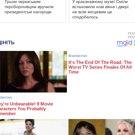
Трьом черкаським
У краєзнавчому музеї Сміли
тероборонівцям вручили
встановили нові вікна і двері:
президентські нагороди
не всім місцевим це
сподобалось
РЕК
РЕК