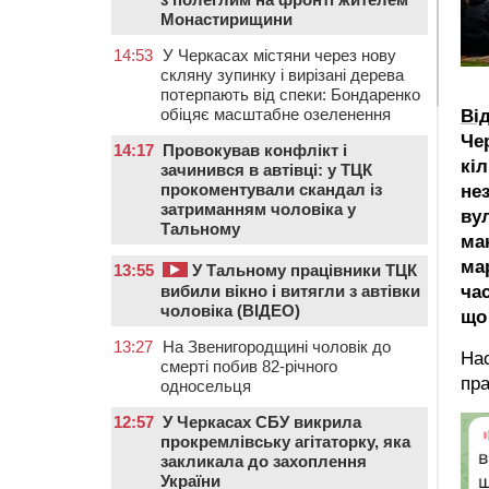
Монастирищини
14:53
У Черкасах містяни через нову
скляну зупинку і вирізані дерева
потерпають від спеки: Бондаренко
обіцяє масштабне озеленення
Ві
Че
14:17
Провокував конфлікт і
кі
зачинився в автівці: у ТЦК
прокоментували скандал із
нез
затриманням чоловіка у
ву
Тальному
ма
ма
13:55
У Тальному працівники ТЦК
ча
вибили вікно і витягли з автівки
чоловіка (ВІДЕО)
що
13:27
На Звенигородщині чоловік до
Нас
смерті побив 82-річного
пра
односельця
12:57
У Черкасах СБУ викрила
прокремлівську агітаторку, яка
закликала до захоплення
України