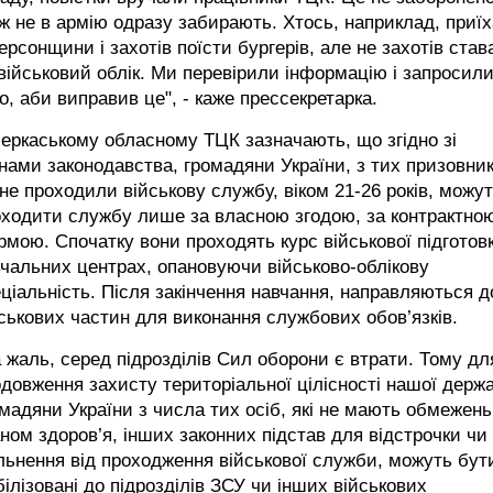
ж не в армію одразу забирають. Хтось, наприклад, приї
ерсонщини і захотів поїсти бургерів, але не захотів став
військовий облік. Ми перевірили інформацію і запросил
о, аби виправив це", - каже прессекретарка.
еркаському обласному ТЦК зазначають, що згідно зі
нами законодавства, громадяни України, з тих призовник
 не проходили військову службу, віком 21-26 років, можу
оходити службу лише за власною згодою, за контрактно
мою. Спочатку вони проходять курс військової підготов
чальних центрах, опановуючи військово-облікову
ціальність. Після закінчення навчання, направляються д
ськових частин для виконання службових обов’язків.
 жаль, серед підрозділів Сил оборони є втрати. Тому дл
довження захисту територіальної цілісності нашої держ
мадяни України з числа тих осіб, які не мають обмежень
ном здоров’я, інших законних підстав для відстрочки чи
льнення від проходження військової служби, можуть бут
ілізовані до підрозділів ЗСУ чи інших військових