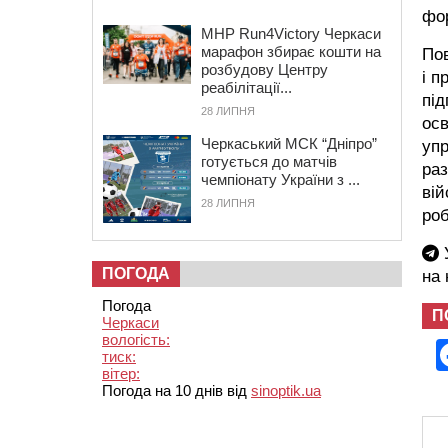
фор
MHP Run4Victory Черкаси
марафон збирає кошти на
Пов
розбудову Центру
і п
реабілітації...
під
28 ЛИПНЯ
осв
Черкаський МСК “Дніпро”
упр
готується до матчів
раз
чемпіонату України з ...
вій
28 ЛИПНЯ
роб
У
ПОГОДА
на
Погода
П
Черкаси
вологість:
тиск:
вітер:
Погода на 10 днів від
sinoptik.ua