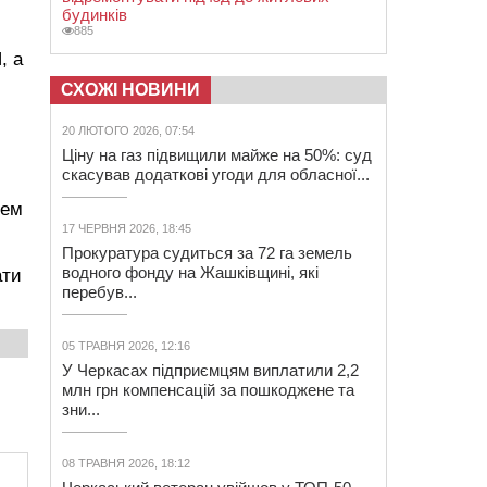
будинків
885
, а
СХОЖІ НОВИНИ
20 ЛЮТОГО 2026, 07:54
Ціну на газ підвищили майже на 50%: суд
скасував додаткові угоди для обласної...
цем
17 ЧЕРВНЯ 2026, 18:45
Прокуратура судиться за 72 га земель
водного фонду на Жашківщині, які
ати
перебув...
05 ТРАВНЯ 2026, 12:16
У Черкасах підприємцям виплатили 2,2
млн грн компенсацій за пошкоджене та
зни...
08 ТРАВНЯ 2026, 18:12