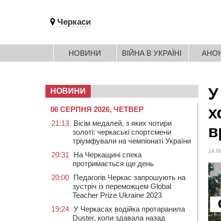
Черкаси
НОВИНИ
ВІЙНА В УКРАЇНІ
АНО
У
НОВИНИ
х
06 СЕРПНЯ 2026, ЧЕТВЕР
21:13
Вісім медалей, з яких чотири
в
золоті: черкаські спортсмени
тріумфували на чемпіонаті України
14 Л
20:31
На Черкащині спека
протримається ще день
20:00
Педагогів Черкас запрошують на
зустріч із переможцем Global
Teacher Prize Ukraine 2023
19:24
У Черкасах водійка протаранила
Duster, коли здавала назад