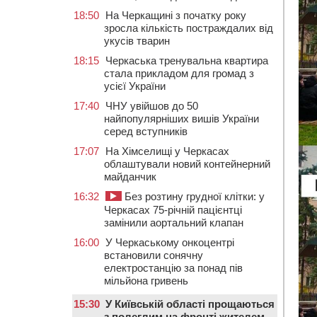
18:50
На Черкащині з початку року
зросла кількість постраждалих від
укусів тварин
18:15
Черкаська тренувальна квартира
стала прикладом для громад з
усієї України
17:40
ЧНУ увійшов до 50
найпопулярніших вишів України
серед вступників
17:07
На Хімселищі у Черкасах
облаштували новий контейнерний
майданчик
16:32
Без розтину грудної клітки: у
Черкасах 75-річній пацієнтці
замінили аортальний клапан
16:00
У Черкаському онкоцентрі
встановили сонячну
електростанцію за понад пів
мільйона гривень
15:30
У Київській області прощаються
з полеглим на фронті жителем