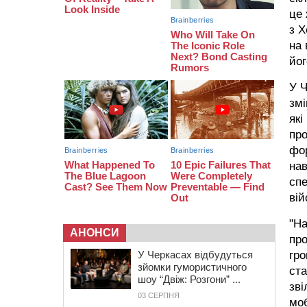
тис грн штрафу за незаконні зміни
це 
до договору
з Х
08:20
Обрано претендента на посаду
на 
директора Мокрокалигірського
йог
психоневрологічного інтернату
07:23
Уманські міграційники видворили з
У Ч
країни грузина, який відсидів
змі
термін у колонії
які
пр
фор
нав
спе
вій
"На
АНОНСИ
про
У Черкасах відбудуться
гро
зйомки гумористичного
ста
шоу “Двіж: Розгони” ...
зві
03 СЕРПНЯ
моб