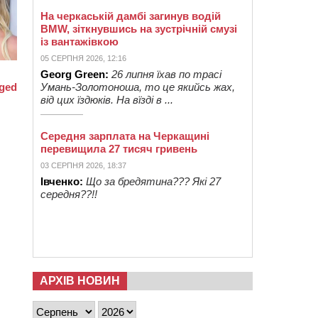
На черкаській дамбі загинув водій
BMW, зіткнувшись на зустрічній смузі
із вантажівкою
05 СЕРПНЯ 2026, 12:16
Georg Green:
26 липня їхав по трасі
Умань-Золотоноша, то це якийсь жах,
від цих їздюків. На вїзді в ...
Середня зарплата на Черкащині
перевищила 27 тисяч гривень
03 СЕРПНЯ 2026, 18:37
Івченко:
Що за бредятина??? Які 27
середня??!!
АРХІВ НОВИН