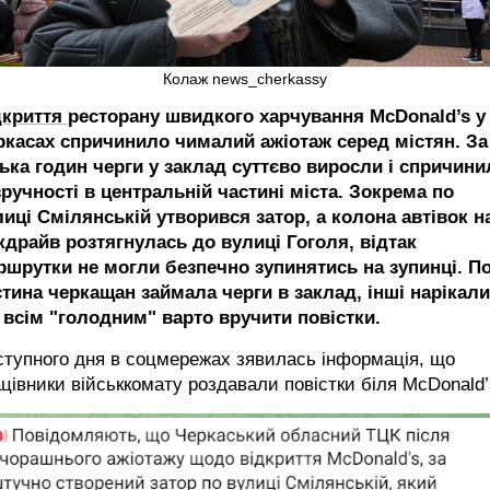
Колаж news_cherkassy
дкриття
ресторану швидкого харчування McDonald’s у
ркасах спричинило чималий ажіотаж серед містян. За
лька годин черги у заклад суттєво виросли і спричини
ручності в центральній частині міста. Зокрема по
лиці Смілянській утворився затор, а колона автівок н
кдрайв розтягнулась до вулиці Гоголя, відтак
ршрутки не могли безпечно зупинятись на зупинці. П
стина черкащан займала черги в заклад, інші нарікали
 всім "голодним" варто вручити повістки.
тупного дня в соцмережах зявилась інформація, що
цівники військкомату роздавали повістки біля McDonald’