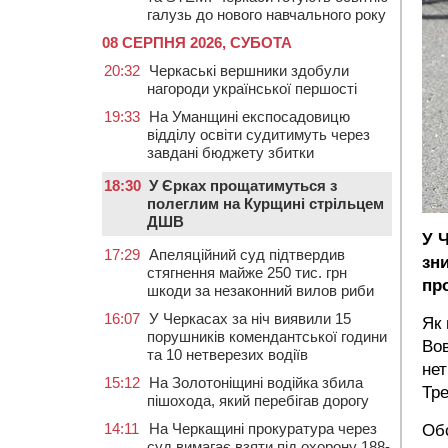
галузь до нового навчального року
08 СЕРПНЯ 2026, СУБОТА
20:32
Черкаські вершники здобули
нагороди української першості
19:33
На Уманщині експосадовицю
відділу освіти судитимуть через
завдані бюджету збитки
18:30
У Єрках прощатимуться з
полеглим на Курщині стрільцем
ДШВ
У 
17:29
Апеляційний суд підтвердив
зни
стягнення майже 250 тис. грн
пр
шкоди за незаконний вилов риби
16:07
У Черкасах за ніч виявили 15
Як 
порушників комендантської години
Вов
та 10 нетверезих водіїв
нет
15:12
На Золотоніщині водійка збила
Тре
пішохода, який перебігав дорогу
14:11
На Черкащині прокуратура через
Обс
суд вимагає взяти під охорону 188-