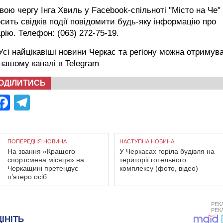
вою чергу Інга Хвиль у Facebook-спільноті "Місто на Че"
сить свідків події повідомити будь-яку інформацію про
рію. Телефон: (063) 272-75-19.
сі найцікавіші новини Черкас та регіону можна отримув
 нашому каналі в
Telegram
ОДІЛИТИСЬ
Facebook
Telegram
ПОПЕРЕДНЯ НОВИНА
НАСТУПНА НОВИНА
На звання «Кращого
У Черкасах горіла будівля на
спортсмена місяця» на
території готельного
Черкащині претендує
комплексу (фото, відео)
п’ятеро осіб
РЕК
РЕК