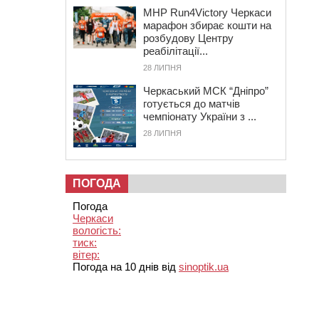
MHP Run4Victory Черкаси
марафон збирає кошти на
розбудову Центру
реабілітації...
28 ЛИПНЯ
Черкаський МСК “Дніпро”
готується до матчів
чемпіонату України з ...
28 ЛИПНЯ
ПОГОДА
Погода
Черкаси
вологість:
тиск:
вітер:
Погода на 10 днів від
sinoptik.ua