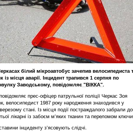
Черкасах білий мікроавтобус зачепив велосипедиста 
к із місця аварії. Інцидент трапився 1 серпня по
овулку Заводському, повідомляє
"ВІККА"
.
повідомляє прес-офіцер патрульної поліції Черкас Зоя
к, велосипедист 1987 року народження знаходився у
верезому стані. Із місця події постраждалого забрали до
тьої лікарні із забоєм м’яких тканин та переломом ключи
тавини інциденту з’ясовують слідчі.