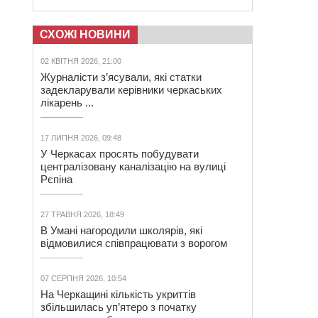
СХОЖІ НОВИНИ
02 КВІТНЯ 2026, 21:00
Журналісти з’ясували, які статки
задекларували керівники черкаських
лікарень ...
17 ЛИПНЯ 2026, 09:48
У Черкасах просять побудувати
централізовану каналізацію на вулиці
Рєпіна
27 ТРАВНЯ 2026, 18:49
В Умані нагородили школярів, які
відмовилися співпрацювати з ворогом
07 СЕРПНЯ 2026, 10:54
На Черкащині кількість укриттів
збільшилась уп’ятеро з початку