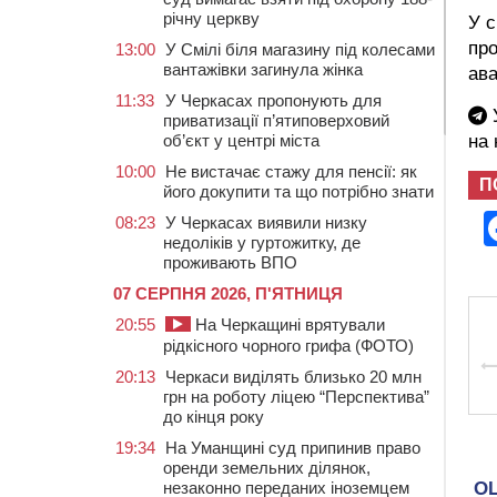
річну церкву
У с
про
13:00
У Смілі біля магазину під колесами
вантажівки загинула жінка
ава
11:33
У Черкасах пропонують для
У
приватизації п’ятиповерховий
об’єкт у центрі міста
на
10:00
Не вистачає стажу для пенсії: як
П
його докупити та що потрібно знати
08:23
У Черкасах виявили низку
недоліків у гуртожитку, де
проживають ВПО
07 СЕРПНЯ 2026, П'ЯТНИЦЯ
20:55
На Черкащині врятували
рідкісного чорного грифа (ФОТО)
20:13
Черкаси виділять близько 20 млн
грн на роботу ліцею “Перспектива”
до кінця року
19:34
На Уманщині суд припинив право
оренди земельних ділянок,
незаконно переданих іноземцем