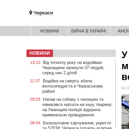
Черкаси
НОВИНИ
ВІЙНА В УКРАЇНІ
АНО
У
НОВИНИ
13:15
Від початку року на водоймах
м
Черкащини загинули 37 людей,
серед них 2 дітей
в
11:37
Водійка на смерть збила
велосипедиста в Черкаському
02 С
районі
09:59
Напав на собаку з палицею та
намагався наїхати на іншу тварину:
на Уманщині поліція відкрила
кримінальне провадження
08:44
Безкоштовне харчування, укриття
та STEM: Черкаси готують освітню