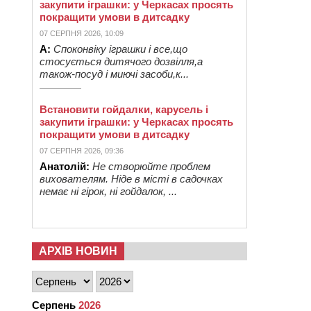
закупити іграшки: у Черкасах просять
покращити умови в дитсадку
07 СЕРПНЯ 2026, 10:09
А:
Споконвіку іграшки і все,що
стосується дитячого дозвілля,а
також-посуд і миючі засоби,к...
Встановити гойдалки, карусель і
закупити іграшки: у Черкасах просять
покращити умови в дитсадку
07 СЕРПНЯ 2026, 09:36
Анатолій:
Не створюйте проблем
вихователям. Ніде в місті в садочках
немає ні гірок, ні гойдалок, ...
АРХІВ НОВИН
Серпень
2026