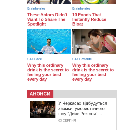
16:07
До 1 вересня у Черкасах
оновлюють дорожню розмітку біля
навчальних закладів (ФОТОФАКТ)
15:39
На честь загиблого захисника і
чемпіона світу в Черкасах відкрили
спортивно-реабілітаційний центр
АНОНСИ
У Черкасах відбудуться
зйомки гумористичного
шоу “Двіж: Розгони” ...
03 СЕРПНЯ