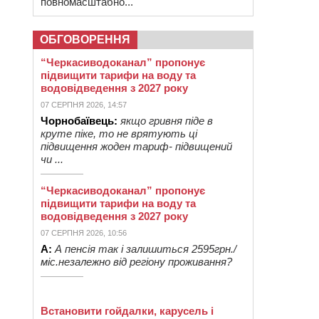
повномасштабно...
ОБГОВОРЕННЯ
“Черкасиводоканал” пропонує
підвищити тарифи на воду та
водовідведення з 2027 року
07 СЕРПНЯ 2026, 14:57
Чорнобаївець:
якщо гривня піде в
круте піке, то не врятують ці
підвищення жоден тариф- підвищений
чи ...
“Черкасиводоканал” пропонує
підвищити тарифи на воду та
водовідведення з 2027 року
07 СЕРПНЯ 2026, 10:56
А:
А пенсія так і залишиться 2595грн./
міс.незалежно від регіону проживання?
Встановити гойдалки, карусель і