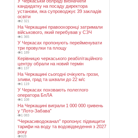
У Черкаській облраді визначили
кандидатку на посаду директора
установи, яка супроводжує 39 закладів
освіти
2 321
На Черкащині правоохоронці затримали
військового, який перебував у СЗЧ
1 365
У Черкасах пропонують перейменувати
три провулки та площу
1 189
Керівницю черкаського реабілітаційного
центру обрали на новий термін
1 137
На Черкащині сьогодні очікують грози,
зливи, град та шквали до 22 м/с
1 119
У Черкасах поховають полеглого
оператора БпЛА
1 108
На Черкащині виграли 1 000 000 гривень
у “Лото-Забава”
1 083
“Черкасиводоканал” пропонує підвищити
тарифи на воду та водовідведення з 2027
року
928