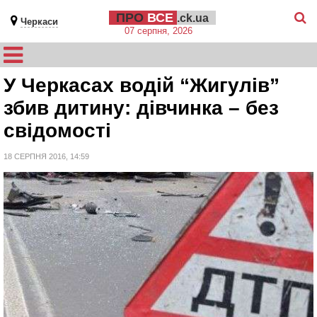
ПРО
ВСЕ
.ck.ua
Черкаси
07 серпня, 2026
У Черкасах водій “Жигулів”
збив дитину: дівчинка – без
свідомості
18 СЕРПНЯ 2016, 14:59