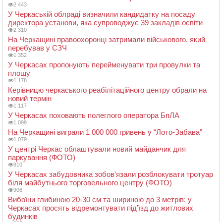
2 443
У Черкаській облраді визначили кандидатку на посаду
директора установи, яка супроводжує 39 закладів освіти
2 310
На Черкащині правоохоронці затримали військового, який
перебував у СЗЧ
1 352
У Черкасах пропонують перейменувати три провулки та
площу
1 178
Керівницю черкаського реабілітаційного центру обрали на
новий термін
1 117
У Черкасах поховають полеглого оператора БпЛА
1 099
На Черкащині виграли 1 000 000 гривень у “Лото-Забава”
1 079
У центрі Черкас облаштували новий майданчик для
паркування (ФОТО)
910
У Черкасах забудовника зобов’язали розблокувати тротуар
біля майбутнього торговельного центру (ФОТО)
906
Вибоїни глибиною 20-30 см та шириною до 3 метрів: у
Черкасах просять відремонтувати під’їзд до житлових
будинків