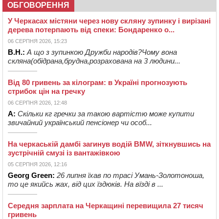
ОБГОВОРЕННЯ
У Черкасах містяни через нову скляну зупинку і вирізані
дерева потерпають від спеки: Бондаренко о...
06 СЕРПНЯ 2026, 15:23
В.Н.:
А що з зупинкою Дружби народів?Чому вона
скляна(обідрана,брудна,розрахована на 3 людини...
Від 80 гривень за кілограм: в Україні прогнозують
стрибок цін на гречку
06 СЕРПНЯ 2026, 12:48
А:
Скільки кг гречки за такою вартістю може купити
звичайний український пенсіонер чи особ...
На черкаській дамбі загинув водій BMW, зіткнувшись на
зустрічній смузі із вантажівкою
05 СЕРПНЯ 2026, 12:16
Georg Green:
26 липня їхав по трасі Умань-Золотоноша,
то це якийсь жах, від цих їздюків. На вїзді в ...
Середня зарплата на Черкащині перевищила 27 тисяч
гривень