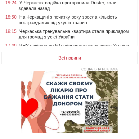
19:24
У Черкасах водійка протаранила Duster, коли
здавала назад
18:50
На Черкащині з початку року зросла кількість
постраждалих від укусів тварин
18:15
Черкаська тренувальна квартира стала прикладом
для громад з усієї України
17:40
ЧНУ увійшов до 50 найпопулярніших вишів України
серед вступників
Всі новини
17:07
На Хімселищі у Черкасах облаштували новий
контейнерний майданчик
СОЦІАЛЬНА РЕКЛАМА
16:32
Без розтину грудної клітки: у Черкасах 75-річній
пацієнтці замінили аортальний клапан
16:00
У Черкаському онкоцентрі встановили сонячну
електростанцію за понад пів мільйона гривень
15:30
У Київській області прощаються з полеглим на
фронті жителем Монастирищини
14:53
У Черкасах містяни через нову скляну зупинку і
вирізані дерева потерпають від спеки: Бондаренко
обіцяє масштабне озеленення