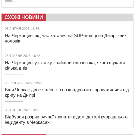
885
СХОЖІ НОВИНИ
08 ЛИПНЯ 2026, 13:56
На Черкащині під час катання на SUP-дошці на Дніпрі зник
чоловік
23 ТРАВНЯ 2026, 16:35
На Черкащині у ставку знайшли тіло юнака, якого шукали
кілька днів
25 ЛЮТОГО 2026, 09:55
Біля Черкас двоє чоловіків на квадроциклі провалилися під
кригу на Дніпрі
03 ТРАВНЯ 2026, 10:18
Відбувся розрив ручної гранати: відомі деталі вчорашнього
інциденту в Черкасах