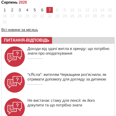
10:10
На Черкащині п’яний мотоцикліст зіткнувся з
Серпень
2026
мопедом: двоє людей у лікарні
1
2
3
4
5
6
7
8
9
10
11
12
13
14
15
09:42
Ветерани МСК “Дніпро” вибороли бронзу чемпіонату
16
17
18
19
20
21
22
23
24
25
26
27
28
29
30
України
31
08:57
На Уманщині підрядника зобов’язали сплатити понад
670 тис грн штрафу за незаконні зміни до договору
Всі новини за місяць
08:20
Обрано претендента на посаду директора
ПИТАННЯ-ВІДПОВІДЬ
Мокрокалигірського психоневрологічного інтернату
07:23
Уманські міграційники видворили з країни грузина,
Доходи від здачі житла в оренду: що потрібно
який відсидів термін у колонії
знати про оподаткування
“єЯсла”: жителям Черкащини роз’яснили, як
отримати допомогу для догляду за дитиною
Не вистачає стажу для пенсії: як його
докупити та що потрібно знати