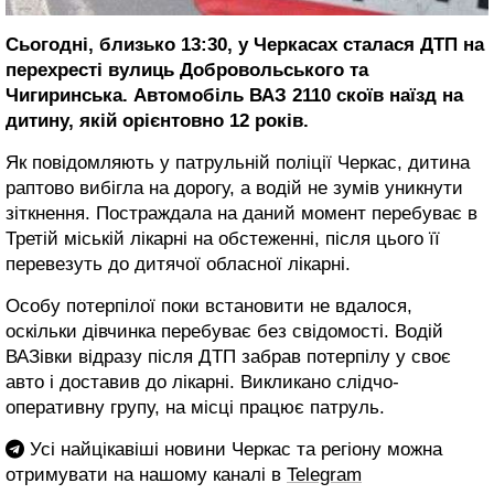
Сьогодні, близько 13:30, у Черкасах сталася ДТП на
перехресті вулиць Добровольського та
Чигиринська. Автомобіль ВАЗ 2110 скоїв наїзд на
дитину, якій орієнтовно 12 років.
Як повідомляють у патрульній поліції Черкас, дитина
раптово вибігла на дорогу, а водій не зумів уникнути
зіткнення. Постраждала на даний момент перебуває в
Третій міській лікарні на обстеженні, після цього її
перевезуть до дитячої обласної лікарні.
Особу потерпілої поки встановити не вдалося,
оскільки дівчинка перебуває без свідомості. Водій
ВАЗівки відразу після ДТП забрав потерпілу у своє
авто і доставив до лікарні. Викликано слідчо-
оперативну групу, на місці працює патруль.
Усі найцікавіші новини Черкас та регіону можна
отримувати на нашому каналі в
Telegram