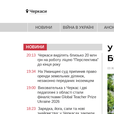
Черкаси
НОВИНИ
ВІЙНА В УКРАЇНІ
АНО
У
НОВИНИ
20:13
Черкаси виділять близько 20 млн
Б
грн на роботу ліцею “Перспектива”
до кінця року
03 Ж
19:34
На Уманщині суд припинив право
оренди земельних ділянок,
незаконно переданих іноземцем
19:00
Вихователька з Черкас і дві
педагогині з області стали
фіналістками Global Teacher Prize
Ukraine 2026
18:23
Зарядка, йога, сапи та нові
знайомства: у Черкасах закрили