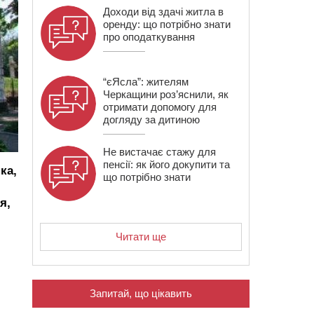
Доходи від здачі житла в
оренду: що потрібно знати
про оподаткування
“єЯсла”: жителям
Черкащини роз’яснили, як
отримати допомогу для
догляду за дитиною
Не вистачає стажу для
пенсії: як його докупити та
ка,
що потрібно знати
я,
Читати ще
Запитай, що цікавить