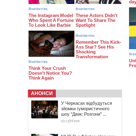
06 СЕРПНЯ 2026, ЧЕТВЕР
21:13
Вісім медалей, з яких чотири
золоті: черкаські спортсмени
тріумфували на чемпіонаті України
20:31
На Черкащині спека
протримається ще день
АНОНСИ
У Черкасах відбудуться
зйомки гумористичного
шоу “Двіж: Розгони” ...
03 СЕРПНЯ