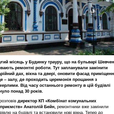
угий місяць у Будинку трауру, що на бульварі Шевчен
ивають ремонтні роботи. Тут запланували замінити
арійний дах, вікна та двері, оновити фасад приміщенн
ще – залу, де проходить церемонія прощання з
мерлими. Від часу останнього ремонту в цій будівлі
нуло понад 30 років.
розповів
директор КП «Комбінат комунальних
дприємств» Анатолій Бейн,
ремонтники вже замінили
рівлю на будівлі та встановили нові вікна. Тепер до