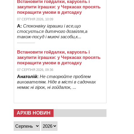
Встановити гойдалки, карусель і
закупити іграшки: у Черкасах просять
покращити умови в дитсадку
07 СЕРПНЯ 2026, 10:09
А:
Споконвіку іграшки і все,що
стосується дитячого дозвілля,а
також-посуд і миючі засоби,к...
Встановити гойдалки, карусель і
закупити іграшки: у Черкасах просять
покращити умови в дитсадку
07 СЕРПНЯ 2026, 09:36
Анатолій:
Не створюйте проблем
вихователям. Ніде в місті в садочках
немає ні гірок, ні гойдалок, ...
АРХІВ НОВИН