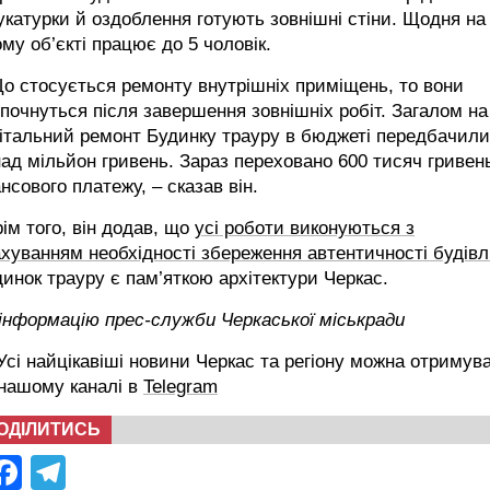
катурки й оздоблення готують зовнішні стіни. Щодня на
му об’єкті працює до 5 чоловік.
о стосується ремонту внутрішніх приміщень, то вони
почнуться після завершення зовнішніх робіт. Загалом на
італьний ремонт Будинку трауру в бюджеті передбачили
ад мільйон гривень. Зараз переховано 600 тисяч гривен
нсового платежу, – сказав він.
ім того, він додав, що
усі роботи виконуються з
хуванням необхідності збереження автентичності будівл
инок трауру є пам’яткою архітектури Черкас.
інформацію прес-служби Черкаської міськради
сі найцікавіші новини Черкас та регіону можна отримув
 нашому каналі в
Telegram
ОДІЛИТИСЬ
Facebook
Telegram