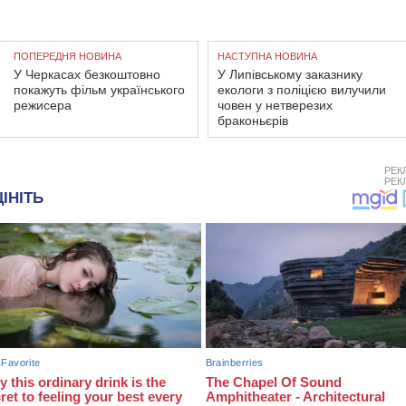
ПОПЕРЕДНЯ НОВИНА
НАСТУПНА НОВИНА
У Черкасах безкоштовно
У Липівському заказнику
покажуть фільм українського
екологи з поліцією вилучили
режисера
човен у нетверезих
браконьєрів
РЕК
РЕК