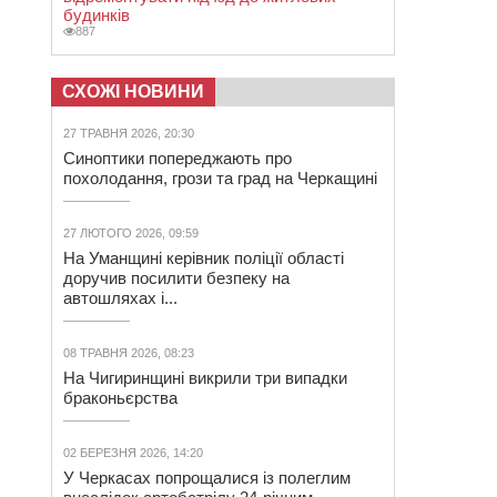
будинків
887
СХОЖІ НОВИНИ
27 ТРАВНЯ 2026, 20:30
Синоптики попереджають про
похолодання, грози та град на Черкащині
27 ЛЮТОГО 2026, 09:59
На Уманщині керівник поліції області
доручив посилити безпеку на
автошляхах і...
08 ТРАВНЯ 2026, 08:23
На Чигиринщині викрили три випадки
браконьєрства
02 БЕРЕЗНЯ 2026, 14:20
У Черкасах попрощалися із полеглим