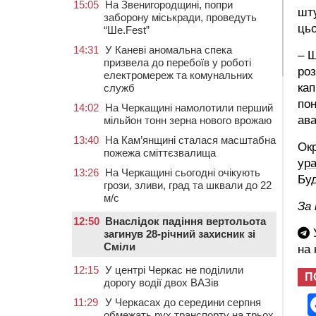
15:05
На Звенигородщині, попри
шту
заборону міськради, проведуть
цьо
“Ше.Fest”
14:31
У Каневі аномальна спека
– Щ
призвела до перебоїв у роботі
роз
електромереж та комунальних
кап
служб
пон
14:02
На Черкащині намолотили перший
ава
мільйон тонн зерна нового врожаю
13:40
На Кам’янщині сталася масштабна
Окр
пожежа сміттєзвалища
ура
13:26
На Черкащині сьогодні очікують
Буд
грози, зливи, град та шквали до 22
м/с
За 
12:50
Внаслідок падіння вертольота
У
загинув 28-річний захисник зі
Сміли
на
12:15
У центрі Черкас не поділили
П
дорогу водії двох ВАЗів
11:29
У Черкасах до середини серпня
обмежать рух транспорту на трьох