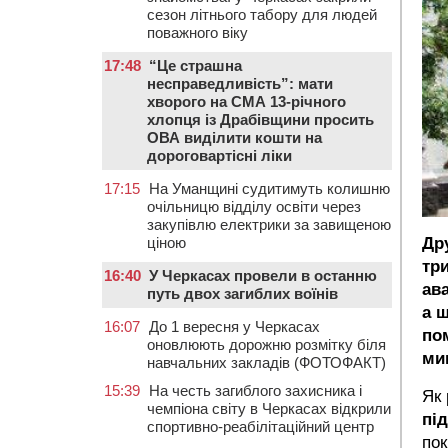
сезон літнього табору для людей
поважного віку
17:48
“Це страшна
несправедливість”: мати
хворого на СМА 13-річного
хлопця із Драбівщини просить
ОВА виділити кошти на
дороговартісні ліки
17:15
На Уманщині судитимуть колишню
очільницю відділу освіти через
закупівлю електрики за завищеною
ціною
Др
тр
16:40
У Черкасах провели в останню
ав
путь двох загиблих воїнів
а 
16:07
До 1 вересня у Черкасах
по
оновлюють дорожню розмітку біля
ми
навчальних закладів (ФОТОФАКТ)
15:39
На честь загиблого захисника і
Як 
чемпіона світу в Черкасах відкрили
пі
спортивно-реабілітаційний центр
пок