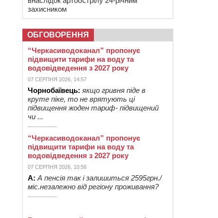
внаслідок артобстрілу 24-річним
захисником
ОБГОВОРЕННЯ
“Черкасиводоканал” пропонує
підвищити тарифи на воду та
водовідведення з 2027 року
07 СЕРПНЯ 2026, 14:57
Чорнобаївець:
якщо гривня піде в
круте піке, то не врятують ці
підвищення жоден тариф- підвищений
чи ...
“Черкасиводоканал” пропонує
підвищити тарифи на воду та
водовідведення з 2027 року
07 СЕРПНЯ 2026, 10:56
А:
А пенсія так і залишиться 2595грн./
міс.незалежно від регіону проживання?