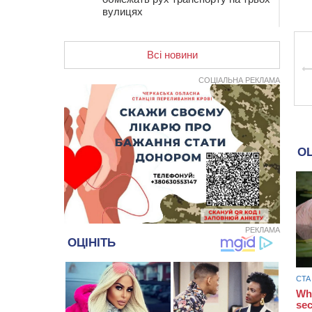
вулицях
10:54
На Черкащині кількість укриттів
збільшилась уп’ятеро з початку
Всі новини
повномасштабної війни
10:15
У Черкасах водій Audi Q5
СОЦІАЛЬНА РЕКЛАМА
спричинив аварію, не пропустивши
інший кросовер
09:42
“Черкасиводоканал” пропонує
підвищити тарифи на воду та
водовідведення з 2027 року
09:08
Встановити гойдалки, карусель і
закупити іграшки: у Черкасах
просять покращити умови в
дитсадку
РЕКЛАМА
08:22
“На щиті” у Чорнобаївську
громаду повертається полеглий
біля Кліщіївки воїн
07:30
Понад 968 мільйонів гривень
земельного податку сплатили на
Черкащині