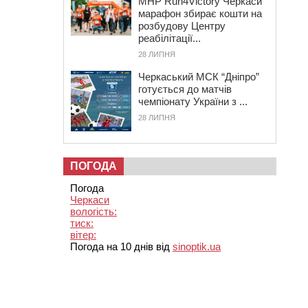
MHP Run4Victory Черкаси
марафон збирає кошти на
розбудову Центру
реабілітації...
28 ЛИПНЯ
Черкаський МСК “Дніпро”
готується до матчів
чемпіонату України з ...
28 ЛИПНЯ
ПОГОДА
Погода
Черкаси
вологість:
тиск:
вітер:
Погода на 10 днів від
sinoptik.ua