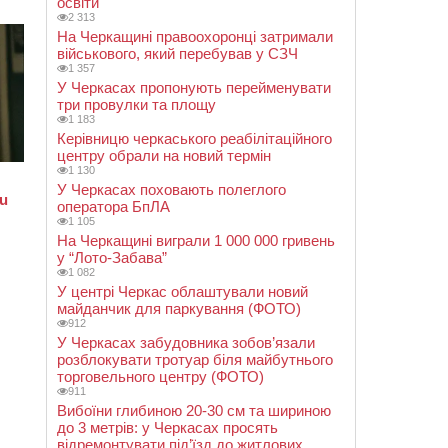
освіти
2 313
На Черкащині правоохоронці затримали
військового, який перебував у СЗЧ
1 357
У Черкасах пропонують перейменувати
три провулки та площу
1 183
Керівницю черкаського реабілітаційного
центру обрали на новий термін
1 130
У Черкасах поховають полеглого
оператора БпЛА
1 105
На Черкащині виграли 1 000 000 гривень
у “Лото-Забава”
1 082
У центрі Черкас облаштували новий
майданчик для паркування (ФОТО)
912
У Черкасах забудовника зобов’язали
розблокувати тротуар біля майбутнього
торговельного центру (ФОТО)
911
Вибоїни глибиною 20-30 см та шириною
до 3 метрів: у Черкасах просять
відремонтувати під’їзд до житлових