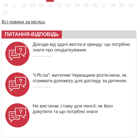
20:28
Наступні два дні на Черкащині прогнозують пік
16
17
18
19
20
21
22
23
24
25
26
27
28
29
30
африканського “пекла”
31
19:30
Проєкт просторового розвитку Корсунь-
Всі новини за місяць
Шевченківської громади рекомендували до
погодження
ПИТАННЯ-ВІДПОВІДЬ
18:45
У Звенигородці влада заборонила проводити масові
Доходи від здачі житла в оренду: що потрібно
заходи
знати про оподаткування
18:07
Боксерка з Черкащини готується до чемпіонату
Європи серед молоді
“єЯсла”: жителям Черкащини роз’яснили, як
отримати допомогу для догляду за дитиною
Не вистачає стажу для пенсії: як його
докупити та що потрібно знати