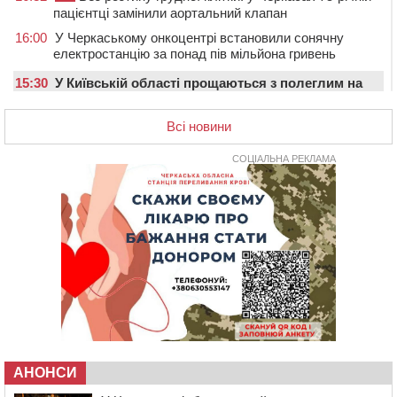
пацієнтці замінили аортальний клапан
16:00
У Черкаському онкоцентрі встановили сонячну
електростанцію за понад пів мільйона гривень
15:30
У Київській області прощаються з полеглим на
фронті жителем Монастирищини
Всі новини
14:53
У Черкасах містяни через нову скляну зупинку і
вирізані дерева потерпають від спеки: Бондаренко
обіцяє масштабне озеленення
СОЦІАЛЬНА РЕКЛАМА
14:17
Провокував конфлікт і зачинився в автівці: у ТЦК
прокоментували скандал із затриманням
чоловіка у Тальному
13:55
У Тальному працівники ТЦК вибили вікно і
витягли з автівки чоловіка (ВІДЕО)
13:27
На Звенигородщині чоловік до смерті побив 82-
річного односельця
12:57
У Черкасах СБУ викрила прокремлівську
агітаторку, яка закликала до захоплення України
АНОНСИ
12:50
“Як сказати дитині, що тато загинув?”: для