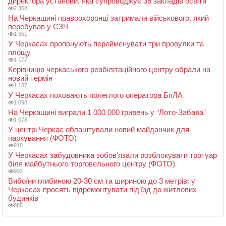
директора установи, яка супроводжує 39 закладів освіти
2 308
На Черкащині правоохоронці затримали військового, який
перебував у СЗЧ
1 351
У Черкасах пропонують перейменувати три провулки та
площу
1 177
Керівницю черкаського реабілітаційного центру обрали на
новий термін
1 107
У Черкасах поховають полеглого оператора БпЛА
1 098
На Черкащині виграли 1 000 000 гривень у “Лото-Забава”
1 078
У центрі Черкас облаштували новий майданчик для
паркування (ФОТО)
910
У Черкасах забудовника зобов’язали розблокувати тротуар
біля майбутнього торговельного центру (ФОТО)
903
Вибоїни глибиною 20-30 см та шириною до 3 метрів: у
Черкасах просять відремонтувати під’їзд до житлових
будинків
885