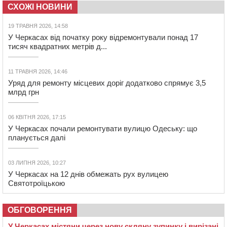
СХОЖІ НОВИНИ
19 ТРАВНЯ 2026, 14:58
У Черкасах від початку року відремонтували понад 17
тисяч квадратних метрів д...
11 ТРАВНЯ 2026, 14:46
Уряд для ремонту місцевих доріг додатково спрямує 3,5
млрд грн
06 КВІТНЯ 2026, 17:15
У Черкасах почали ремонтувати вулицю Одеську: що
планується далі
03 ЛИПНЯ 2026, 10:27
У Черкасах на 12 днів обмежать рух вулицею
Святотроїцькою
ОБГОВОРЕННЯ
У Черкасах містяни через нову скляну зупинку і вирізані