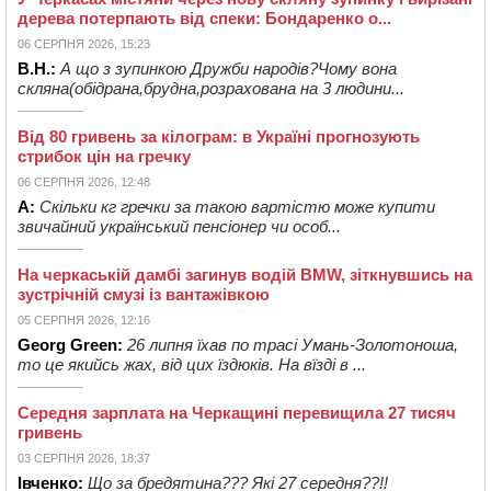
дерева потерпають від спеки: Бондаренко о...
06 СЕРПНЯ 2026, 15:23
В.Н.:
А що з зупинкою Дружби народів?Чому вона
скляна(обідрана,брудна,розрахована на 3 людини...
Від 80 гривень за кілограм: в Україні прогнозують
стрибок цін на гречку
06 СЕРПНЯ 2026, 12:48
А:
Скільки кг гречки за такою вартістю може купити
звичайний український пенсіонер чи особ...
На черкаській дамбі загинув водій BMW, зіткнувшись на
зустрічній смузі із вантажівкою
05 СЕРПНЯ 2026, 12:16
Georg Green:
26 липня їхав по трасі Умань-Золотоноша,
то це якийсь жах, від цих їздюків. На вїзді в ...
Середня зарплата на Черкащині перевищила 27 тисяч
гривень
03 СЕРПНЯ 2026, 18:37
Івченко:
Що за бредятина??? Які 27 середня??!!