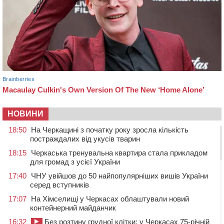
НОВИНИ
18:50
На Черкащині з початку року зросла кількість
постраждалих від укусів тварин
18:15
Черкаська тренувальна квартира стала прикладом
для громад з усієї України
17:40
ЧНУ увійшов до 50 найпопулярніших вишів України
серед вступників
17:07
На Хімселищі у Черкасах облаштували новий
контейнерний майданчик
16:32
Без розтину грудної клітки: у Черкасах 75-річній