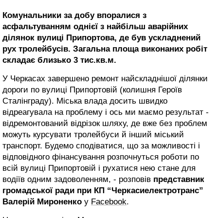
Комунальники за добу впоралися з
асфальтуванням однієї з найбільш аварійних
ділянок вулиці Припортова, де був ускладнений
рух тролейбусів. Загальна площа виконаних робіт
складає близько 3 тис.кв.м.
У Черкасах завершено ремонт найскладнішої ділянки
дороги по вулиці Припортовій (колишня Героїв
Сталінграду). Міська влада досить швидко
відреагувала на проблему і ось ми маємо результат -
відремонтований відрізок шляху, де вже без проблем
можуть курсувати тролейбуси й інший міський
транспорт. Будемо сподіватися, що за можливості і
відповідного фінансування розпочнуться роботи по
всій вулиці Припортовій і рухатися нею стане для
водіїв одним задоволенням, - розповів
представник
громадської ради при КП “Черкасиелектротранс”
Валерій Мироненко
у
Facebook
.