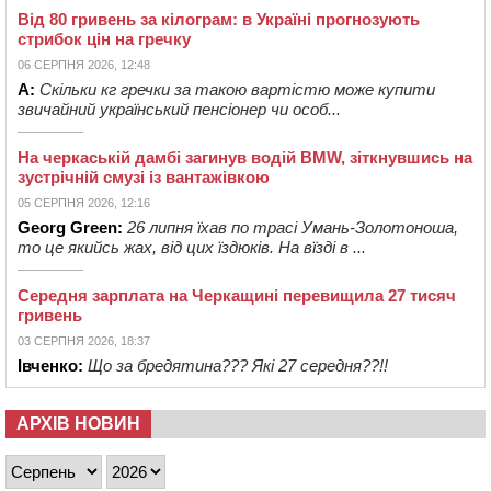
Від 80 гривень за кілограм: в Україні прогнозують
стрибок цін на гречку
06 СЕРПНЯ 2026, 12:48
А:
Скільки кг гречки за такою вартістю може купити
звичайний український пенсіонер чи особ...
На черкаській дамбі загинув водій BMW, зіткнувшись на
зустрічній смузі із вантажівкою
05 СЕРПНЯ 2026, 12:16
Georg Green:
26 липня їхав по трасі Умань-Золотоноша,
то це якийсь жах, від цих їздюків. На вїзді в ...
Середня зарплата на Черкащині перевищила 27 тисяч
гривень
03 СЕРПНЯ 2026, 18:37
Івченко:
Що за бредятина??? Які 27 середня??!!
АРХІВ НОВИН