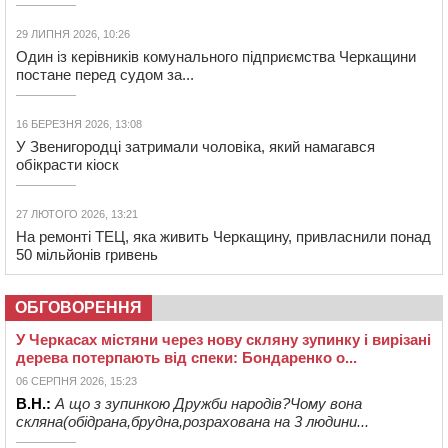
29 ЛИПНЯ 2026, 10:26
Один із керівників комунального підприємства Черкащини
постане перед судом за...
16 БЕРЕЗНЯ 2026, 13:08
У Звенигородці затримали чоловіка, який намагався
обікрасти кіоск
27 ЛЮТОГО 2026, 13:21
На ремонті ТЕЦ, яка живить Черкащину, привласнили понад
50 мільйонів гривень
ОБГОВОРЕННЯ
У Черкасах містяни через нову скляну зупинку і вирізані
дерева потерпають від спеки: Бондаренко о...
06 СЕРПНЯ 2026, 15:23
В.Н.:
А що з зупинкою Дружби народів?Чому вона
скляна(обідрана,брудна,розрахована на 3 людини...