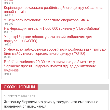
1 178
Керівницю черкаського реабілітаційного центру обрали на
новий термін
1 119
У Черкасах поховають полеглого оператора БпЛА
1 099
На Черкащині виграли 1 000 000 гривень у “Лото-Забава”
1 079
У центрі Черкас облаштували новий майданчик для
паркування (ФОТО)
910
У Черкасах забудовника зобов’язали розблокувати тротуар
біля майбутнього торговельного центру (ФОТО)
906
Вибоїни глибиною 20-30 см та шириною до 3 метрів: у
Черкасах просять відремонтувати під’їзд до житлових
будинків
885
СХОЖІ НОВИНИ
31 БЕРЕЗНЯ 2026, 19:39
Жительку Черкаського району засудили за смертельне
поранення співмешканця