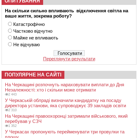
ОПИТУВАННЯ
На скільки сильно впливають відключення світла на
ваше життя, зокрема роботу?
Катастрофічно
Частково відчутно
Майже не впливають
Не відчуваю
Переглянути результати
ПОПУЛЯРНЕ НА САЙТІ
На Черкащині розпочнуть нараховувати виплати до Дня
Незалежності: хто і скільки може отримати
2 443
У Черкаській облраді визначили кандидатку на посаду
директора установи, яка супроводжує 39 закладів освіти
2 310
На Черкащині правоохоронці затримали військового, який
перебував у СЗЧ
1 352
У Черкасах пропонують перейменувати три провулки та
площу