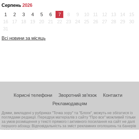
Серпень
2026
1
2
3
4
5
6
7
8
9
10
11
12
13
14
15
16
17
18
19
20
21
22
23
24
25
26
27
28
29
30
31
Всі новини за місяць
Корисні телефони
Зворотний зв’язок
Контакти
Рекламодавцям
Думки, викладені у рубриках "Точка зору" та "Блоги", можуть не збігатися із
поглядами редакції. Передрук матеріалів з сайту "Про все" можливий тільки
за умов розміщення у тексті прямого і активного посилання на сайт не далі
першого абзацу. Відповідальність за зміст рекламних оголошень та банерів
несе рекламодавець
© 2026, Всі права захищені