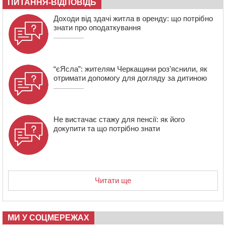
670 тис грн штрафу за незаконні зміни до договору
ПИТАННЯ-ВІДПОВІДЬ
08:20
Обрано претендента на посаду директора
Доходи від здачі житла в оренду: що потрібно
Мокрокалигірського психоневрологічного інтернату
знати про оподаткування
“єЯсла”: жителям Черкащини роз’яснили, як
отримати допомогу для догляду за дитиною
Не вистачає стажу для пенсії: як його
докупити та що потрібно знати
Читати ще
МИ У СОЦМЕРЕЖАХ