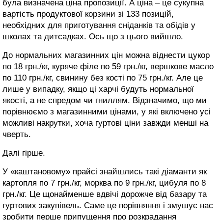
була визначена ціна пропозиції. А ціна – це сукупна
вартість продуктової корзини зі 133 позицій,
необхідних для приготування сніданків та обідів у
школах та дитсадках. Ось що з цього вийшло.
До нормальних магазинних цін можна віднести цукор
по 18 грн./кг, куряче філе по 59 грн./кг, вершкове масло
по 110 грн./кг, свинину без кості по 75 грн./кг. Але це
лише у випадку, якщо ці харчі будуть нормальної
якості, а не спредом чи гниллям. Відзначимо, що ми
порівнюємо з магазинними цінами, у які включено усі
можливі накрутки, хоча гуртові ціни завжди менші на
чверть.
Далі гірше.
У «каштановому» прайсі знайшлись такі діаманти як
картопля по 7 грн./кг, морква по 9 грн./кг, цибуля по 8
грн./кг. Це щонайменше вдвічі дорожче від базару та
гуртових закупівель. Саме це порівняння і змушує нас
зробити перше припущення про розкрадання