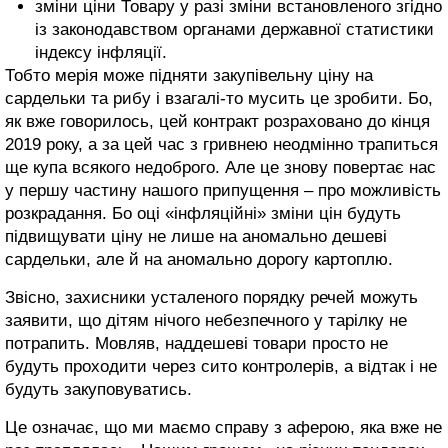
зміни ціни Товару у разі зміни встановленого згідно
із законодавством органами державної статистики
індексу інфляції.
Тобто мерія може підняти закупівельну ціну на
сардельки та рибу і взагалі-то мусить це зробити. Бо,
як вже говорилось, цей контракт розраховано до кінця
2019 року, а за цей час з гривнею неодмінно трапиться
ще купа всякого недоброго. Але це знову повертає нас
у першу частину нашого припущення – про можливість
розкрадання. Бо оці «інфляційні» зміни цін будуть
підвищувати ціну не лише на аномально дешеві
сардельки, але й на аномально дорогу картоплю.
Звісно, захисники усталеного порядку речей можуть
заявити, що дітям нічого небезпечного у тарілку не
потрапить. Мовляв, наддешеві товари просто не
будуть проходити через сито контролерів, а відтак і не
будуть закуповуватись.
Це означає, що ми маємо справу з аферою, яка вже не