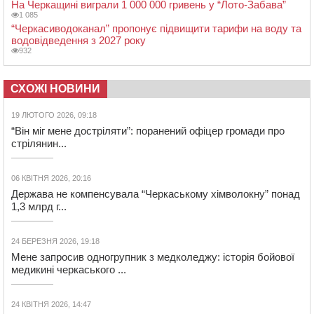
На Черкащині виграли 1 000 000 гривень у “Лото-Забава”
1 085
“Черкасиводоканал” пропонує підвищити тарифи на воду та
водовідведення з 2027 року
932
СХОЖІ НОВИНИ
19 ЛЮТОГО 2026, 09:18
“Він міг мене достріляти”: поранений офіцер громади про
стрілянин...
06 КВІТНЯ 2026, 20:16
Держава не компенсувала “Черкаському хімволокну” понад
1,3 млрд г...
24 БЕРЕЗНЯ 2026, 19:18
Мене запросив одногрупник з медколеджу: історія бойової
медикині черкаського ...
24 КВІТНЯ 2026, 14:47