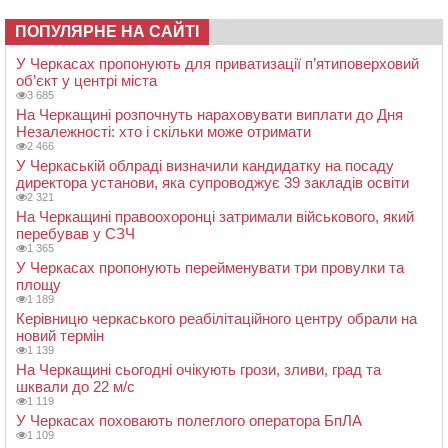
ПОПУЛЯРНЕ НА САЙТІ
У Черкасах пропонують для приватизації п’ятиповерховий
об’єкт у центрі міста
3 685
На Черкащині розпочнуть нараховувати виплати до Дня
Незалежності: хто і скільки може отримати
2 466
У Черкаській облраді визначили кандидатку на посаду
директора установи, яка супроводжує 39 закладів освіти
2 321
На Черкащині правоохоронці затримали військового, який
перебував у СЗЧ
1 365
У Черкасах пропонують перейменувати три провулки та
площу
1 189
Керівницю черкаського реабілітаційного центру обрали на
новий термін
1 139
На Черкащині сьогодні очікують грози, зливи, град та
шквали до 22 м/с
1 119
У Черкасах поховають полеглого оператора БпЛА
1 109