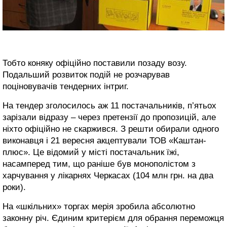
Тобто коняку офіційно поставили позаду возу.
Подальший розвиток подій не розчарував
поціновувачів тендерних інтриг.
На тендер зголосилось аж 11 постачальників, п’ятьох
зарізали відразу – через претензії до пропозицій, але
ніхто офіційно не скаржився. З решти обирали одного
виконавця і 21 вересня акцептували ТОВ «Каштан-
плюс». Це відомий у місті постачальник їжі,
насамперед тим, що раніше був монополістом з
харчування у лікарнях Черкасах (104 млн грн. на два
роки).
На «шкільних» торгах мерія зробила абсолютно
законну річ. Єдиним критерієм для обрання переможця