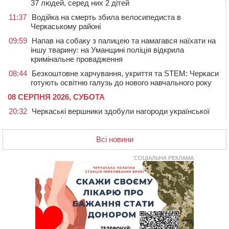
37 людей, серед них 2 дітей
11:37
Водійка на смерть збила велосипедиста в
Черкаському районі
09:59
Напав на собаку з палицею та намагався наїхати на
іншу тварину: на Уманщині поліція відкрила
кримінальне провадження
08:44
Безкоштовне харчування, укриття та STEM: Черкаси
готують освітню галузь до нового навчального року
08 СЕРПНЯ 2026, СУБОТА
20:32
Черкаські вершники здобули нагороди української
першості
19:33
На Уманщині експосадовицю відділу освіти
Всі новини
судитимуть через завдані бюджету збитки
СОЦІАЛЬНА РЕКЛАМА
18:30
У Єрках прощатимуться з полеглим на Курщині
стрільцем ДШВ
17:29
Апеляційний суд підтвердив стягнення майже 250
тис. грн шкоди за незаконний вилов риби
16:07
У Черкасах за ніч виявили 15 порушників
комендантської години та 10 нетверезих водіїв