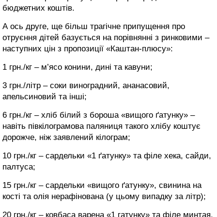
бюджетних коштів.
А ось друге, ще більш трагічне припущення про
отруєння дітей базується на порівнянні з ринковими –
наступних цін з пропозиції «Каштан-плюсу»:
1 грн./кг – м’ясо конини, дині та кавуни;
3 грн./літр – соки виноградний, ананасовий,
апельсиновий та інші;
6 грн./кг – хліб білий з бороша «вищого ґатунку» –
навіть півкілограмова паляниця такого хлібу коштує
дорожче, ніж заявлений кілограм;
10 грн./кг – сардельки «1 ґатунку» та філе хека, сайди,
палтуса;
15 грн./кг – сардельки «вищого ґатунку», свинина на
кості та олія нерафінована (у цьому випадку за літр);
20 грн./кг – ковбаса варена «1 гатунку» та філе минтая.