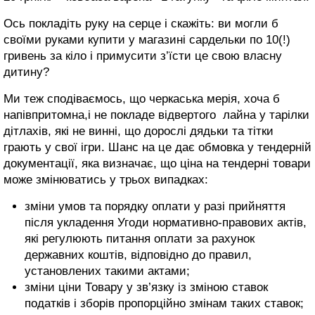
Ось покладіть руку на серце і скажіть: ви могли б
своїми руками купити у магазині сардельки по 10(!)
гривень за кіло і примусити з’їсти це свою власну
дитину?
Ми теж сподіваємось, що черкаська мерія, хоча б
напівпритомна,і не покладе відвертого лайна у тарілки
дітлахів, які не винні, що дорослі дядьки та тітки
грають у свої ігри. Шанс на це дає обмовка у тендерній
документації, яка визначає, що ціна на тендерні товари
може змінюватись у трьох випадках:
зміни умов та порядку оплати у разі прийняття
після укладення Угоди нормативно-правових актів,
які регулюють питання оплати за рахунок
державних коштів, відповідно до правил,
установлених такими актами;
зміни ціни Товару у зв’язку із зміною ставок
податків і зборів пропорційно змінам таких ставок;