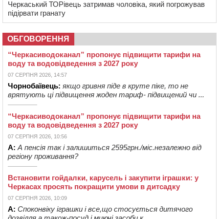
Черкаський ТОРівець затримав чоловіка, який погрожував
підірвати гранату
ОБГОВОРЕННЯ
“Черкасиводоканал” пропонує підвищити тарифи на
воду та водовідведення з 2027 року
07 СЕРПНЯ 2026, 14:57
Чорнобаївець:
якщо гривня піде в круте піке, то не
врятують ці підвищення жоден тариф- підвищений чи ...
“Черкасиводоканал” пропонує підвищити тарифи на
воду та водовідведення з 2027 року
07 СЕРПНЯ 2026, 10:56
А:
А пенсія так і залишиться 2595грн./міс.незалежно від
регіону проживання?
Встановити гойдалки, карусель і закупити іграшки: у
Черкасах просять покращити умови в дитсадку
07 СЕРПНЯ 2026, 10:09
А:
Споконвіку іграшки і все,що стосується дитячого
дозвілля,а також-посуд і миючі засоби,к...