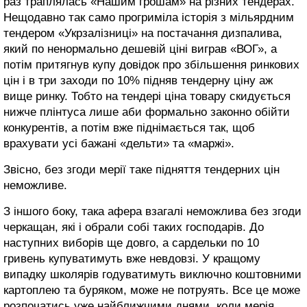
раз траплялась «Нашим грошам» на різних тендерах.
Нещодавно так само прогриміла історія з мільярдним
тендером «Укрзалізниці» на постачання дизпалива,
який по ненормально дешевій ціні виграв «ВОГ», а
потім притягнув купу довідок про збільшення ринкових
цін і в три заходи по 10% підняв тендерну ціну аж
вище ринку. Тобто на тендері ціна товару скидується
нижче плінтуса лише аби формально законно обійти
конкурентів, а потім вже піднімається так, щоб
врахувати усі бажані «дельти» та «маржі».
Звісно, без згоди мерії таке підняття тендерних цін
неможливе.
З іншого боку, така афера взагалі неможлива без згоди
черкащан, які і обрали собі таких господарів. До
наступних виборів ще довго, а сардельки по 10
гривень купуватимуть вже невдовзі. У кращому
випадку школярів годуватимуть виключно коштовними
картоплею та буряком, може не потруять. Все це може
розпочатись уже найближчими днями, коли мерія