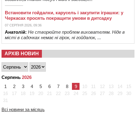
Встановити гойдалки, карусель і закупити іграшки: у
Черкасах просять покращити умови в дитсадку
07 СЕРПНЯ 2026, 09:36
Анатолій:
Не створюйте проблем вихователям. Ніде в
місті в садочках немає ні гірок, ні гойдалок, ...
АРХІВ НОВИН
Серпень
2026
1
2
3
4
5
6
7
8
9
10
11
12
13
14
15
16
17
18
19
20
21
22
23
24
25
26
27
28
29
30
31
Всі новини за місяць