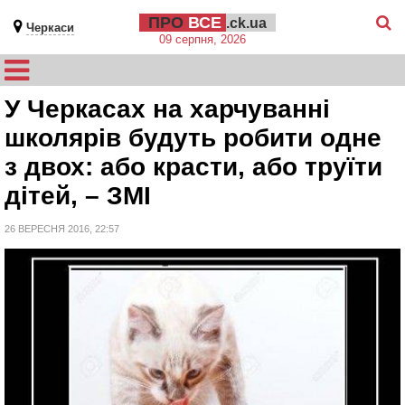
ПРО
ВСЕ
.ck.ua
Черкаси
09 серпня, 2026
У Черкасах на харчуванні
школярів будуть робити одне
з двох: або красти, або труїти
дітей, – ЗМІ
26 ВЕРЕСНЯ 2016, 22:57