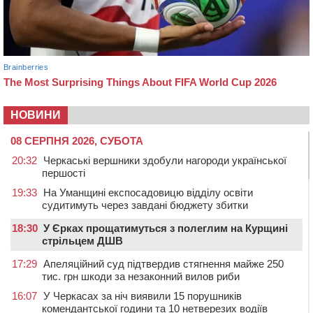
НОВИНИ
08 СЕРПНЯ 2026, СУБОТА
20:32
Черкаські вершники здобули нагороди української
першості
19:33
На Уманщині експосадовицю відділу освіти
судитимуть через завдані бюджету збитки
18:30
У Єрках прощатимуться з полеглим на Курщині
стрільцем ДШВ
17:29
Апеляційний суд підтвердив стягнення майже 250
тис. грн шкоди за незаконний вилов риби
16:07
У Черкасах за ніч виявили 15 порушників
комендантської години та 10 нетверезих водіїв