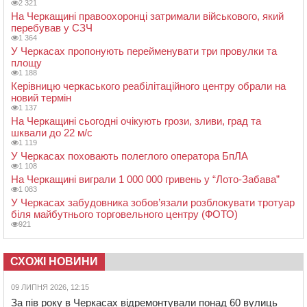
2 321
На Черкащині правоохоронці затримали військового, який
перебував у СЗЧ
1 364
У Черкасах пропонують перейменувати три провулки та
площу
1 188
Керівницю черкаського реабілітаційного центру обрали на
новий термін
1 137
На Черкащині сьогодні очікують грози, зливи, град та
шквали до 22 м/с
1 119
У Черкасах поховають полеглого оператора БпЛА
1 108
На Черкащині виграли 1 000 000 гривень у “Лото-Забава”
1 083
У Черкасах забудовника зобов’язали розблокувати тротуар
біля майбутнього торговельного центру (ФОТО)
921
СХОЖІ НОВИНИ
09 ЛИПНЯ 2026, 12:15
За пів року в Черкасах відремонтували понад 60 вулиць