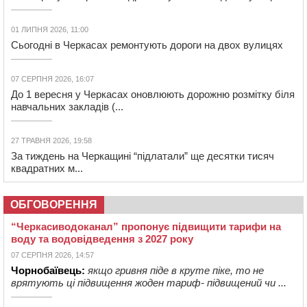
01 ЛИПНЯ 2026, 11:00
Сьогодні в Черкасах ремонтують дороги на двох вулицях
07 СЕРПНЯ 2026, 16:07
До 1 вересня у Черкасах оновлюють дорожню розмітку біля
навчальних закладів (...
27 ТРАВНЯ 2026, 19:58
За тиждень на Черкащині “підлатали” ще десятки тисяч
квадратних м...
ОБГОВОРЕННЯ
“Черкасиводоканал” пропонує підвищити тарифи на
воду та водовідведення з 2027 року
07 СЕРПНЯ 2026, 14:57
Чорнобаївець:
якщо гривня піде в круте піке, то не
врятують ці підвищення жоден тариф- підвищений чи ...