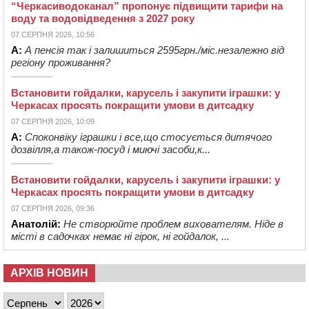
“Черкасиводоканал” пропонує підвищити тарифи на
воду та водовідведення з 2027 року
07 СЕРПНЯ 2026, 10:56
А:
А пенсія так і залишиться 2595грн./міс.незалежно від
регіону проживання?
Встановити гойдалки, карусель і закупити іграшки: у
Черкасах просять покращити умови в дитсадку
07 СЕРПНЯ 2026, 10:09
А:
Споконвіку іграшки і все,що стосується дитячого
дозвілля,а також-посуд і миючі засоби,к...
Встановити гойдалки, карусель і закупити іграшки: у
Черкасах просять покращити умови в дитсадку
07 СЕРПНЯ 2026, 09:36
Анатолій:
Не створюйте проблем вихователям. Ніде в
місті в садочках немає ні гірок, ні гойдалок, ...
АРХІВ НОВИН