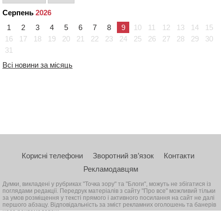
Серпень
2026
1
2
3
4
5
6
7
8
9
10
11
12
13
14
15
16
17
18
19
20
21
22
23
24
25
26
27
28
29
30
31
Всі новини за місяць
Корисні телефони
Зворотний зв’язок
Контакти
Рекламодавцям
Думки, викладені у рубриках "Точка зору" та "Блоги", можуть не збігатися із
поглядами редакції. Передрук матеріалів з сайту "Про все" можливий тільки
за умов розміщення у тексті прямого і активного посилання на сайт не далі
першого абзацу. Відповідальність за зміст рекламних оголошень та банерів
несе рекламодавець