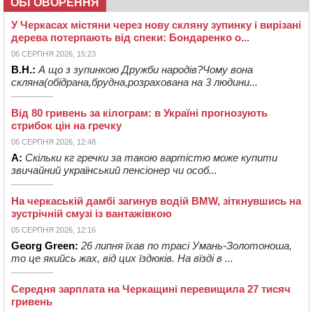
ОБГОВОРЕННЯ
У Черкасах містяни через нову скляну зупинку і вирізані
дерева потерпають від спеки: Бондаренко о...
06 СЕРПНЯ 2026, 15:23
В.Н.:
А що з зупинкою Дружби народів?Чому вона
скляна(обідрана,брудна,розрахована на 3 людини...
Від 80 гривень за кілограм: в Україні прогнозують
стрибок цін на гречку
06 СЕРПНЯ 2026, 12:48
А:
Скільки кг гречки за такою вартістю може купити
звичайний український пенсіонер чи особ...
На черкаській дамбі загинув водій BMW, зіткнувшись на
зустрічній смузі із вантажівкою
05 СЕРПНЯ 2026, 12:16
Georg Green:
26 липня їхав по трасі Умань-Золотоноша,
то це якийсь жах, від цих їздюків. На вїзді в ...
Середня зарплата на Черкащині перевищила 27 тисяч
гривень