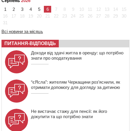
Серпень
2026
09:42
Ветерани МСК “Дніпро” вибороли бронзу чемпіонату
України
1
2
3
4
5
6
7
8
9
10
11
12
13
14
15
08:57
На Уманщині підрядника зобов’язали сплатити понад
16
17
18
19
20
21
22
23
24
25
26
27
28
29
30
670 тис грн штрафу за незаконні зміни до договору
31
08:20
Обрано претендента на посаду директора
Всі новини за місяць
Мокрокалигірського психоневрологічного інтернату
07:23
Уманські міграційники видворили з країни грузина,
ПИТАННЯ-ВІДПОВІДЬ
який відсидів термін у колонії
Доходи від здачі житла в оренду: що потрібно
знати про оподаткування
“єЯсла”: жителям Черкащини роз’яснили, як
отримати допомогу для догляду за дитиною
Не вистачає стажу для пенсії: як його
докупити та що потрібно знати