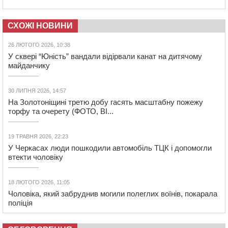
СХОЖІ НОВИНИ
26 ЛЮТОГО 2026, 10:38
У сквері “Юність” вандали відірвали канат на дитячому
майданчику
30 ЛИПНЯ 2026, 14:57
На Золотоніщині третю добу гасять масштабну пожежу
торфу та очерету (ФОТО, ВІ...
19 ТРАВНЯ 2026, 22:23
У Черкасах люди пошкодили автомобіль ТЦК і допомогли
втекти чоловіку
18 ЛЮТОГО 2026, 11:05
Чоловіка, який забруднив могили полеглих воїнів, покарала
поліція