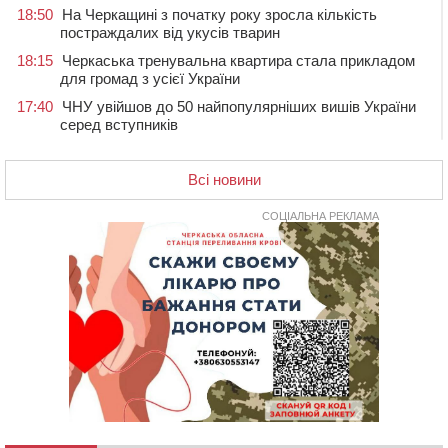
18:50
На Черкащині з початку року зросла кількість
постраждалих від укусів тварин
18:15
Черкаська тренувальна квартира стала прикладом
для громад з усієї України
17:40
ЧНУ увійшов до 50 найпопулярніших вишів України
серед вступників
17:07
На Хімселищі у Черкасах облаштували новий
контейнерний майданчик
Всі новини
16:32
Без розтину грудної клітки: у Черкасах 75-річній
пацієнтці замінили аортальний клапан
СОЦІАЛЬНА РЕКЛАМА
16:00
У Черкаському онкоцентрі встановили сонячну
електростанцію за понад пів мільйона гривень
15:30
У Київській області прощаються з полеглим на
фронті жителем Монастирищини
14:53
У Черкасах містяни через нову скляну зупинку і
вирізані дерева потерпають від спеки: Бондаренко
обіцяє масштабне озеленення
14:17
Провокував конфлікт і зачинився в автівці: у ТЦК
прокоментували скандал із затриманням