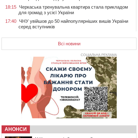
18:15
Черкаська тренувальна квартира стала прикладом
для громад з усієї України
17:40
ЧНУ увійшов до 50 найпопулярніших вишів України
серед вступників
17:07
На Хімселищі у Черкасах облаштували новий
контейнерний майданчик
Всі новини
16:32
Без розтину грудної клітки: у Черкасах 75-річній
пацієнтці замінили аортальний клапан
СОЦІАЛЬНА РЕКЛАМА
16:00
У Черкаському онкоцентрі встановили сонячну
електростанцію за понад пів мільйона гривень
15:30
У Київській області прощаються з полеглим на
фронті жителем Монастирищини
14:53
У Черкасах містяни через нову скляну зупинку і
вирізані дерева потерпають від спеки: Бондаренко
обіцяє масштабне озеленення
14:17
Провокував конфлікт і зачинився в автівці: у ТЦК
прокоментували скандал із затриманням
чоловіка у Тальному
АНОНСИ