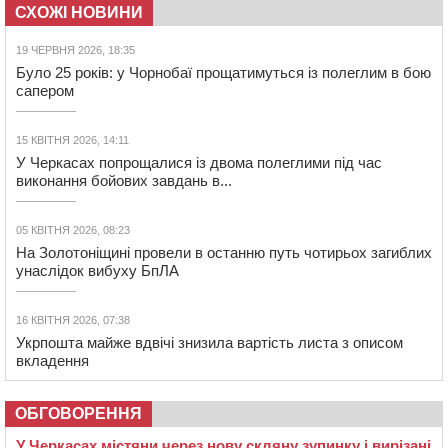
СХОЖІ НОВИНИ
19 ЧЕРВНЯ 2026, 18:35
Було 25 років: у Чорнобаї прощатимуться із полеглим в бою
сапером
15 КВІТНЯ 2026, 14:11
У Черкасах попрощалися із двома полеглими під час
виконання бойових завдань в...
05 КВІТНЯ 2026, 08:23
На Золотоніщині провели в останню путь чотирьох загиблих
унаслідок вибуху БпЛА
16 КВІТНЯ 2026, 07:38
Укрпошта майже вдвічі знизила вартість листа з описом
вкладення
ОБГОВОРЕННЯ
У Черкасах містяни через нову скляну зупинку і вирізані