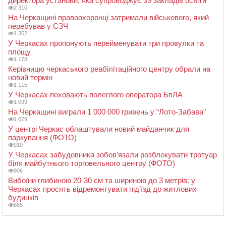
директора установи, яка супроводжує 39 закладів освіти
2 310
На Черкащині правоохоронці затримали військового, який
перебував у СЗЧ
1 352
У Черкасах пропонують перейменувати три провулки та
площу
1 178
Керівницю черкаського реабілітаційного центру обрали на
новий термін
1 115
У Черкасах поховають полеглого оператора БпЛА
1 099
На Черкащині виграли 1 000 000 гривень у “Лото-Забава”
1 079
У центрі Черкас облаштували новий майданчик для
паркування (ФОТО)
910
У Черкасах забудовника зобов’язали розблокувати тротуар
біля майбутнього торговельного центру (ФОТО)
906
Вибоїни глибиною 20-30 см та шириною до 3 метрів: у
Черкасах просять відремонтувати під’їзд до житлових
будинків
885