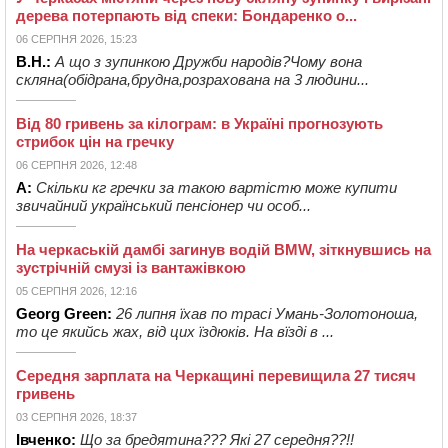
дерева потерпають від спеки: Бондаренко о...
06 СЕРПНЯ 2026, 15:23
В.Н.:
А що з зупинкою Дружби народів?Чому вона
скляна(обідрана,брудна,розрахована на 3 людини...
Від 80 гривень за кілограм: в Україні прогнозують
стрибок цін на гречку
06 СЕРПНЯ 2026, 12:48
А:
Скільки кг гречки за такою вартістю може купити
звичайний український пенсіонер чи особ...
На черкаській дамбі загинув водій BMW, зіткнувшись на
зустрічній смузі із вантажівкою
05 СЕРПНЯ 2026, 12:16
Georg Green:
26 липня їхав по трасі Умань-Золотоноша,
то це якийсь жах, від цих їздюків. На вїзді в ...
Середня зарплата на Черкащині перевищила 27 тисяч
гривень
03 СЕРПНЯ 2026, 18:37
Івченко:
Що за бредятина??? Які 27 середня??!!