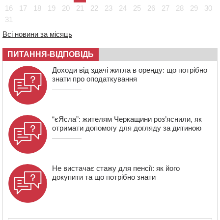
08:57
На Уманщині підрядника зобов’язали сплатити понад
16
17
18
19
20
21
22
23
24
25
26
27
28
29
30
670 тис грн штрафу за незаконні зміни до договору
31
08:20
Обрано претендента на посаду директора
Всі новини за місяць
Мокрокалигірського психоневрологічного інтернату
07:23
Уманські міграційники видворили з країни грузина,
ПИТАННЯ-ВІДПОВІДЬ
який відсидів термін у колонії
Доходи від здачі житла в оренду: що потрібно
знати про оподаткування
“єЯсла”: жителям Черкащини роз’яснили, як
отримати допомогу для догляду за дитиною
Не вистачає стажу для пенсії: як його
докупити та що потрібно знати