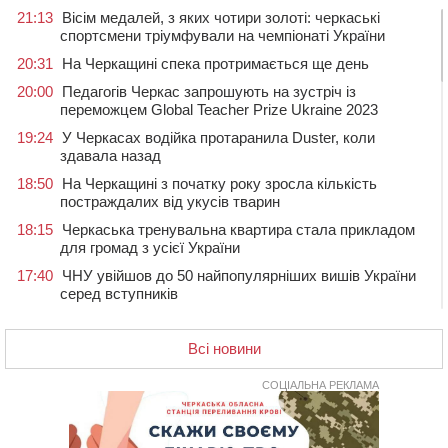
21:13
Вісім медалей, з яких чотири золоті: черкаські
спортсмени тріумфували на чемпіонаті України
20:31
На Черкащині спека протримається ще день
20:00
Педагогів Черкас запрошують на зустріч із
переможцем Global Teacher Prize Ukraine 2023
19:24
У Черкасах водійка протаранила Duster, коли
здавала назад
18:50
На Черкащині з початку року зросла кількість
постраждалих від укусів тварин
18:15
Черкаська тренувальна квартира стала прикладом
для громад з усієї України
17:40
ЧНУ увійшов до 50 найпопулярніших вишів України
серед вступників
17:07
На Хімселищі у Черкасах облаштували новий
контейнерний майданчик
Всі новини
16:32
Без розтину грудної клітки: у Черкасах 75-річній
пацієнтці замінили аортальний клапан
СОЦІАЛЬНА РЕКЛАМА
16:00
У Черкаському онкоцентрі встановили сонячну
електростанцію за понад пів мільйона гривень