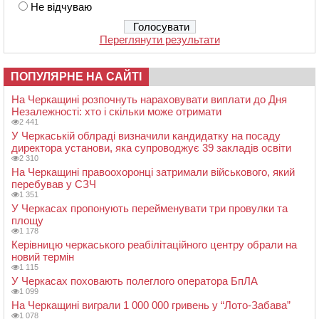
Не відчуваю
Переглянути результати
ПОПУЛЯРНЕ НА САЙТІ
На Черкащині розпочнуть нараховувати виплати до Дня
Незалежності: хто і скільки може отримати
2 441
У Черкаській облраді визначили кандидатку на посаду
директора установи, яка супроводжує 39 закладів освіти
2 310
На Черкащині правоохоронці затримали військового, який
перебував у СЗЧ
1 351
У Черкасах пропонують перейменувати три провулки та
площу
1 178
Керівницю черкаського реабілітаційного центру обрали на
новий термін
1 115
У Черкасах поховають полеглого оператора БпЛА
1 099
На Черкащині виграли 1 000 000 гривень у “Лото-Забава”
1 078