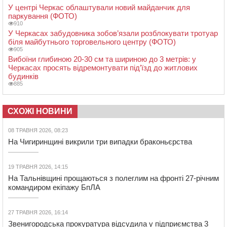
У центрі Черкас облаштували новий майданчик для
паркування (ФОТО)
910
У Черкасах забудовника зобов’язали розблокувати тротуар
біля майбутнього торговельного центру (ФОТО)
905
Вибоїни глибиною 20-30 см та шириною до 3 метрів: у
Черкасах просять відремонтувати під’їзд до житлових
будинків
885
СХОЖІ НОВИНИ
08 ТРАВНЯ 2026, 08:23
На Чигиринщині викрили три випадки браконьєрства
19 ТРАВНЯ 2026, 14:15
На Тальнівщині прощаються з полеглим на фронті 27-річним
командиром екіпажу БпЛА
27 ТРАВНЯ 2026, 16:14
Звенигородська прокуратура відсудила у підприємства 3