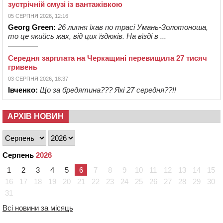
зустрічній смузі із вантажівкою
05 СЕРПНЯ 2026, 12:16
Georg Green:
26 липня їхав по трасі Умань-Золотоноша,
то це якийсь жах, від цих їздюків. На вїзді в ...
Середня зарплата на Черкащині перевищила 27 тисяч
гривень
03 СЕРПНЯ 2026, 18:37
Івченко:
Що за бредятина??? Які 27 середня??!!
АРХІВ НОВИН
Серпень
2026
1
2
3
4
5
6
7
8
9
10
11
12
13
14
15
16
17
18
19
20
21
22
23
24
25
26
27
28
29
30
31
Всі новини за місяць