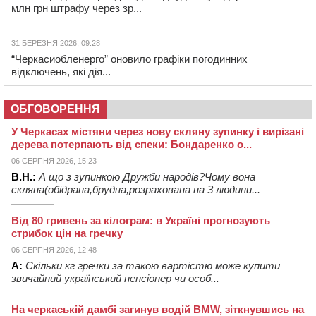
млн грн штрафу через зр...
31 БЕРЕЗНЯ 2026, 09:28
“Черкасиобленерго” оновило графіки погодинних
відключень, які дія...
ОБГОВОРЕННЯ
У Черкасах містяни через нову скляну зупинку і вирізані
дерева потерпають від спеки: Бондаренко о...
06 СЕРПНЯ 2026, 15:23
В.Н.:
А що з зупинкою Дружби народів?Чому вона
скляна(обідрана,брудна,розрахована на 3 людини...
Від 80 гривень за кілограм: в Україні прогнозують
стрибок цін на гречку
06 СЕРПНЯ 2026, 12:48
А:
Скільки кг гречки за такою вартістю може купити
звичайний український пенсіонер чи особ...
На черкаській дамбі загинув водій BMW, зіткнувшись на