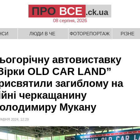
ПРО
ВСЕ
.ck.ua
08 серпня, 2026
НСИ
ЛЮДИ В ЧЕ
ФОТОРЕПОРТАЖ
РІЗНЕ
ьогорічну автовиставку
Зірки OLD CAR LAND”
рисвятили загиблому на
ійні черкащанину
олодимиру Мукану
РАВНЯ 2024, 12:29