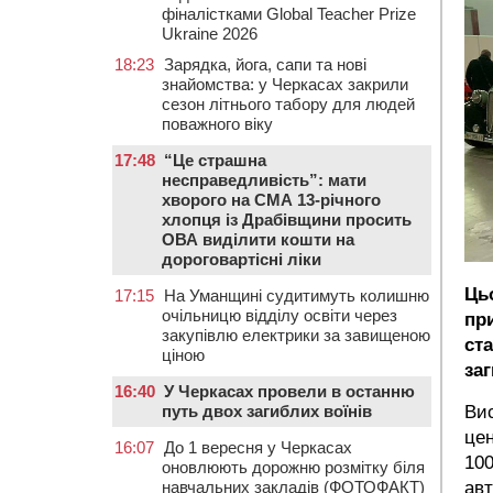
фіналістками Global Teacher Prize
Ukraine 2026
18:23
Зарядка, йога, сапи та нові
знайомства: у Черкасах закрили
сезон літнього табору для людей
поважного віку
17:48
“Це страшна
несправедливість”: мати
хворого на СМА 13-річного
хлопця із Драбівщини просить
ОВА виділити кошти на
дороговартісні ліки
Ць
17:15
На Уманщині судитимуть колишню
очільницю відділу освіти через
пр
закупівлю електрики за завищеною
ст
ціною
заг
16:40
У Черкасах провели в останню
Вис
путь двох загиблих воїнів
цен
16:07
До 1 вересня у Черкасах
100
оновлюють дорожню розмітку біля
ав
навчальних закладів (ФОТОФАКТ)