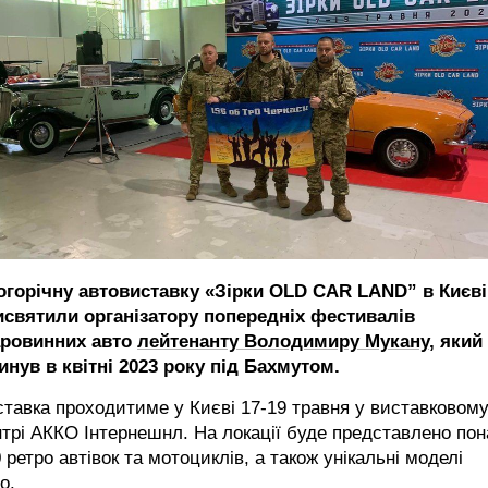
огорічну автовиставку «Зірки OLD CAR LAND” в Києві
исвятили організатору попередніх фестивалів
аровинних авто
лейтенанту Володимиру Мукану
, який
инув в квітні 2023 року під Бахмутом.
тавка проходитиме у Києві 17-19 травня у виставковом
трі АККО Інтернешнл. На локації буде представлено по
 ретро автівок та мотоциклів, а також унікальні моделі
то.