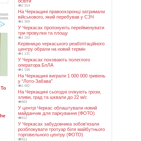
освіти
2 314
На Черкащині правоохоронці затримали
ЛАМА
військового, який перебував у СЗЧ
ЛАМА
1 359
У Черкасах пропонують перейменувати
три провулки та площу
1 183
Керівницю черкаського реабілітаційного
центру обрали на новий термін
1 131
У Черкасах поховають полеглого
оператора БпЛА
1 106
На Черкащині виграли 1 000 000 гривень
у “Лото-Забава”
1 082
На Черкащині сьогодні очікують грози,
зливи, град та шквали до 22 м/с
983
У центрі Черкас облаштували новий
майданчик для паркування (ФОТО)
912
У Черкасах забудовника зобов’язали
розблокувати тротуар біля майбутнього
торговельного центру (ФОТО)
911