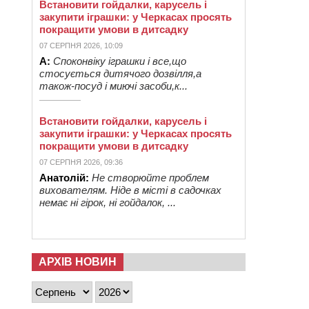
Встановити гойдалки, карусель і
закупити іграшки: у Черкасах просять
покращити умови в дитсадку
07 СЕРПНЯ 2026, 10:09
А:
Споконвіку іграшки і все,що
стосується дитячого дозвілля,а
також-посуд і миючі засоби,к...
Встановити гойдалки, карусель і
закупити іграшки: у Черкасах просять
покращити умови в дитсадку
07 СЕРПНЯ 2026, 09:36
Анатолій:
Не створюйте проблем
вихователям. Ніде в місті в садочках
немає ні гірок, ні гойдалок, ...
АРХІВ НОВИН