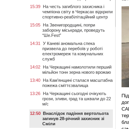
15:39
На честь загиблого захисника і
чемпіона світу в Черкасах відкрили
спортивно-реабілітаційний центр
15:05
На Звенигородщині, попри
заборону міськради, проведуть
“Ше.Fest”
14:31
У Каневі аномальна спека
призвела до перебоїв у роботі
електромереж та комунальних
служб
14:02
На Черкащині намолотили перший
мільйон тонн зерна нового врожаю
13:40
На Кам’янщині сталася масштабна
пожежа сміттєзвалища
13:26
На Черкащині сьогодні очікують
Під
грози, зливи, град та шквали до 22
доп
м/с
CA
12:50
Внаслідок падіння вертольота
тер
загинув 28-річний захисник зі
бла
Сміли
сам