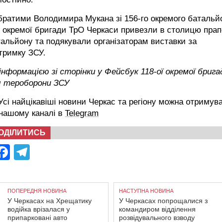
братими Володимира Мукана зі 156-го окремого батальй
 окремої бригади ТрО Черкаси привезли в столицю прап
альйону та подякували організаторам виставки за
тримку ЗСУ.
інформацією зі сторінки у Фейсбук 118-ої окремої брига
л тероборони ЗСУ
сі найцікавіші новини Черкас та регіону можна отримув
 нашому каналі в
Telegram
ОДІЛИТИСЬ
Facebook
Telegram
ПОПЕРЕДНЯ НОВИНА
НАСТУПНА НОВИНА
У Черкасах на Хрещатику
У Черкасах попрощалися з
водійка врізалася у
командиром відділення
припарковані авто
розвідувального взводу