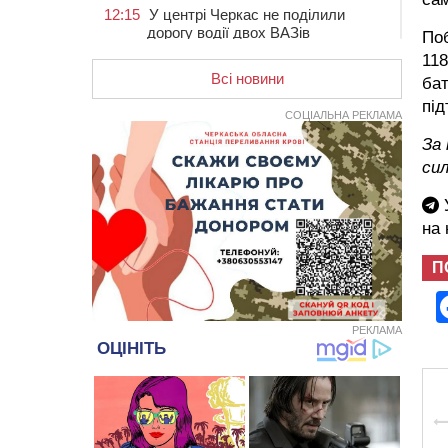
12:15
У центрі Черкас не поділили
дорогу водії двох ВАЗів
По
118
11:29
У Черкасах до середини серпня
обмежать рух транспорту на трьох
Всі новини
бат
вулицях
під
СОЦІАЛЬНА РЕКЛАМА
10:54
На Черкащині кількість укриттів
збільшилась уп’ятеро з початку
За 
повномасштабної війни
си
10:15
У Черкасах водій Audi Q5
У
спричинив аварію, не пропустивши
інший кросовер
на
09:42
“Черкасиводоканал” пропонує
П
підвищити тарифи на воду та
водовідведення з 2027 року
09:08
Встановити гойдалки, карусель і
РЕКЛАМА
закупити іграшки: у Черкасах
просять покращити умови в
дитсадку
08:22
“На щиті” у Чорнобаївську
громаду повертається полеглий