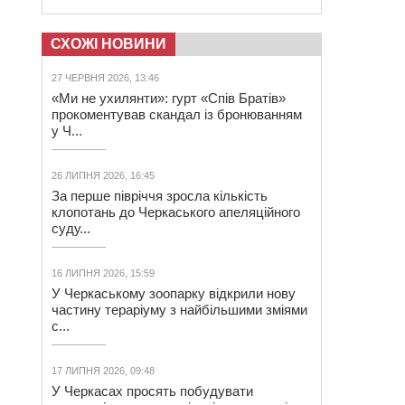
СХОЖІ НОВИНИ
27 ЧЕРВНЯ 2026, 13:46
«Ми не ухилянти»: гурт «Спів Братів»
прокоментував скандал із бронюванням
у Ч...
26 ЛИПНЯ 2026, 16:45
За перше півріччя зросла кількість
клопотань до Черкаського апеляційного
суду...
16 ЛИПНЯ 2026, 15:59
У Черкаському зоопарку відкрили нову
частину тераріуму з найбільшими зміями
с...
17 ЛИПНЯ 2026, 09:48
У Черкасах просять побудувати