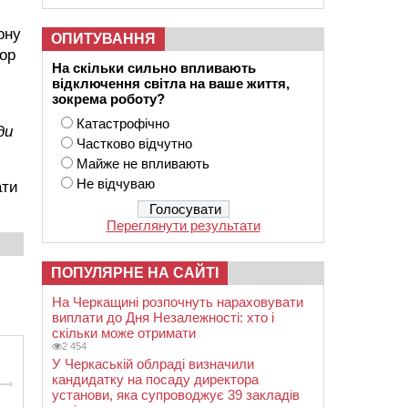
ону
ОПИТУВАННЯ
ор
На скільки сильно впливають
відключення світла на ваше життя,
зокрема роботу?
Катастрофічно
ди
Частково відчутно
Майже не впливають
Не відчуваю
ати
Переглянути результати
ПОПУЛЯРНЕ НА САЙТІ
На Черкащині розпочнуть нараховувати
виплати до Дня Незалежності: хто і
скільки може отримати
2 454
У Черкаській облраді визначили
кандидатку на посаду директора
установи, яка супроводжує 39 закладів