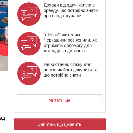
Доходи від здачі житла в
оренду: що потрібно знати
про оподаткування
“єЯсла”: жителям
Черкащини роз’яснили, як
отримати допомогу для
догляду за дитиною
Не вистачає стажу для
пенсії: як його докупити та
що потрібно знати
Читати ще
у
над
Запитай, що цікавить