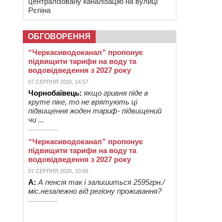
централізовану каналізацію на вулиці
Рєпіна
ОБГОВОРЕННЯ
“Черкасиводоканал” пропонує
підвищити тарифи на воду та
водовідведення з 2027 року
07 СЕРПНЯ 2026, 14:57
Чорнобаївець:
якщо гривня піде в
круте піке, то не врятують ці
підвищення жоден тариф- підвищений
чи ...
“Черкасиводоканал” пропонує
підвищити тарифи на воду та
водовідведення з 2027 року
07 СЕРПНЯ 2026, 10:56
А:
А пенсія так і залишиться 2595грн./
міс.незалежно від регіону проживання?