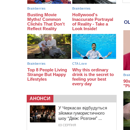
біля Кліщіївки воїн
07:30
Понад 968 мільйонів гривень
земельного податку сплатили на
Черкащині
06 СЕРПНЯ 2026, ЧЕТВЕР
21:13
Вісім медалей, з яких чотири
золоті: черкаські спортсмени
тріумфували на чемпіонаті України
АНОНСИ
У Черкасах відбудуться
зйомки гумористичного
шоу “Двіж: Розгони” ...
03 СЕРПНЯ