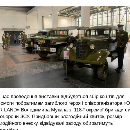
 час проведення виставки відбудеться збір коштів для
омоги побратимам загиблого героя і співорганізатора «
R LАND» Володимира Мукана зі 118-ї окремої бригади с
оборони ЗСУ. Придбавши благодійний квиток, розмір
годійного внеску відвідувачі заходу обиратимуть
остійно.