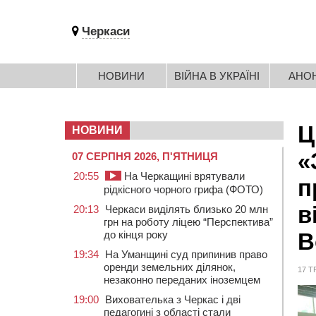
Черкаси
НОВИНИ
ВІЙНА В УКРАЇНІ
АНО
Ц
НОВИНИ
«
07 СЕРПНЯ 2026, П'ЯТНИЦЯ
20:55
На Черкащині врятували
п
рідкісного чорного грифа (ФОТО)
в
20:13
Черкаси виділять близько 20 млн
грн на роботу ліцею “Перспектива”
до кінця року
В
19:34
На Уманщині суд припинив право
оренди земельних ділянок,
17 Т
незаконно переданих іноземцем
19:00
Вихователька з Черкас і дві
педагогині з області стали