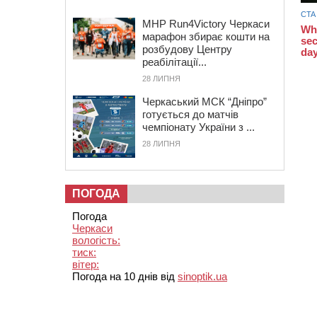
MHP Run4Victory Черкаси
марафон збирає кошти на
розбудову Центру
реабілітації...
28 ЛИПНЯ
Черкаський МСК “Дніпро”
готується до матчів
чемпіонату України з ...
28 ЛИПНЯ
ПОГОДА
Погода
Черкаси
вологість:
тиск:
вітер:
Погода на 10 днів від
sinoptik.ua