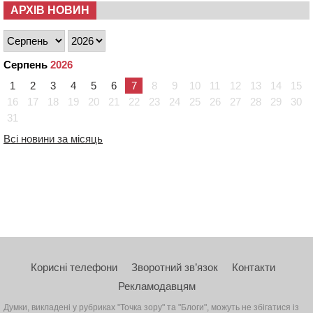
АРХІВ НОВИН
Серпень
2026
1
2
3
4
5
6
7
8
9
10
11
12
13
14
15
16
17
18
19
20
21
22
23
24
25
26
27
28
29
30
31
Всі новини за місяць
Корисні телефони
Зворотний зв’язок
Контакти
Рекламодавцям
Думки, викладені у рубриках "Точка зору" та "Блоги", можуть не збігатися із