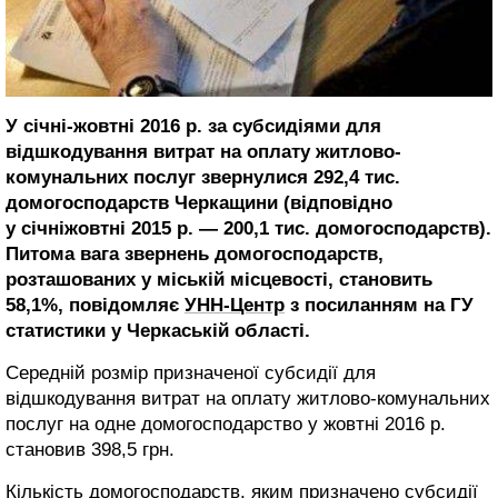
У січні-жовтні 2016 р. за субсидіями для
відшкодування витрат на оплату житлово-
комунальних послуг звернулися 292,4 тис.
домогосподарств Черкащини (відповідно
у січніжовтні 2015 р. — 200,1 тис. домогосподарств).
Питома вага звернень домогосподарств,
розташованих у міській місцевості, становить
58,1%, повідомляє
УНН-Центр
з посиланням на ГУ
статистики у Черкаській області.
Середній розмір призначеної субсидії для
відшкодування витрат на оплату житлово-комунальних
послуг на одне домогосподарство у жовтні 2016 р.
становив 398,5 грн.
Кількість домогосподарств, яким призначено субсидії