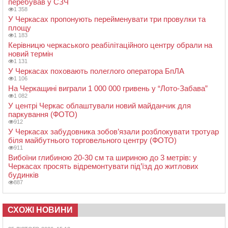
перебував у СЗЧ
1 358
У Черкасах пропонують перейменувати три провулки та
площу
1 183
Керівницю черкаського реабілітаційного центру обрали на
новий термін
1 131
У Черкасах поховають полеглого оператора БпЛА
1 106
На Черкащині виграли 1 000 000 гривень у “Лото-Забава”
1 082
У центрі Черкас облаштували новий майданчик для
паркування (ФОТО)
912
У Черкасах забудовника зобов’язали розблокувати тротуар
біля майбутнього торговельного центру (ФОТО)
911
Вибоїни глибиною 20-30 см та шириною до 3 метрів: у
Черкасах просять відремонтувати під’їзд до житлових
будинків
887
СХОЖІ НОВИНИ