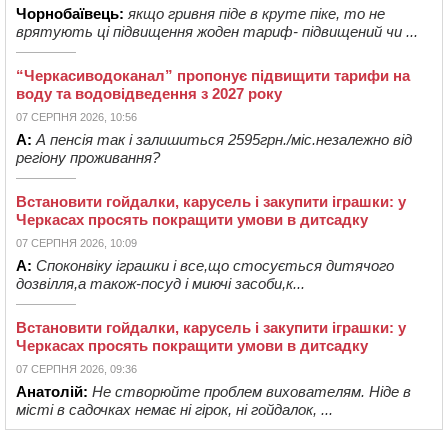
Чорнобаївець:
якщо гривня піде в круте піке, то не
врятують ці підвищення жоден тариф- підвищений чи ...
“Черкасиводоканал” пропонує підвищити тарифи на
воду та водовідведення з 2027 року
07 СЕРПНЯ 2026, 10:56
А:
А пенсія так і залишиться 2595грн./міс.незалежно від
регіону проживання?
Встановити гойдалки, карусель і закупити іграшки: у
Черкасах просять покращити умови в дитсадку
07 СЕРПНЯ 2026, 10:09
А:
Споконвіку іграшки і все,що стосується дитячого
дозвілля,а також-посуд і миючі засоби,к...
Встановити гойдалки, карусель і закупити іграшки: у
Черкасах просять покращити умови в дитсадку
07 СЕРПНЯ 2026, 09:36
Анатолій:
Не створюйте проблем вихователям. Ніде в
місті в садочках немає ні гірок, ні гойдалок, ...