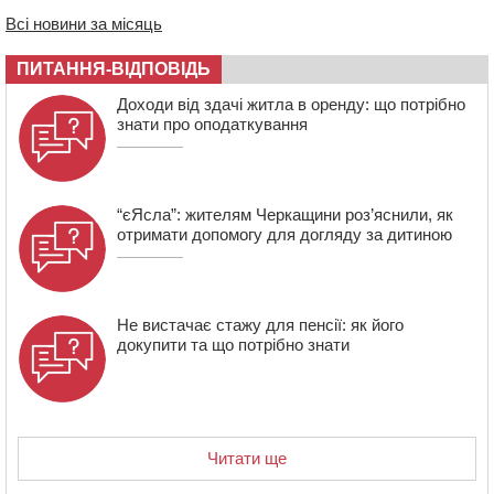
07:30
Понад 968 мільйонів гривень земельного податку
Всі новини за місяць
сплатили на Черкащині
06 СЕРПНЯ 2026, ЧЕТВЕР
ПИТАННЯ-ВІДПОВІДЬ
21:13
Вісім медалей, з яких чотири золоті: черкаські
Доходи від здачі житла в оренду: що потрібно
спортсмени тріумфували на чемпіонаті України
знати про оподаткування
“єЯсла”: жителям Черкащини роз’яснили, як
отримати допомогу для догляду за дитиною
Не вистачає стажу для пенсії: як його
докупити та що потрібно знати
Читати ще