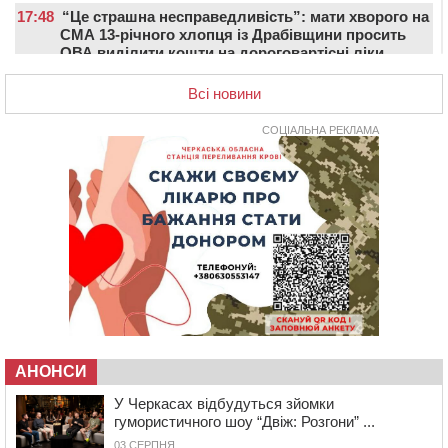
17:48
“Це страшна несправедливість”: мати хворого на
СМА 13-річного хлопця із Драбівщини просить
ОВА виділити кошти на дороговартісні ліки
17:15
На Уманщині судитимуть колишню очільницю відділу
Всі новини
освіти через закупівлю електрики за завищеною
ціною
СОЦІАЛЬНА РЕКЛАМА
16:40
У Черкасах провели в останню путь двох
загиблих воїнів
16:07
До 1 вересня у Черкасах оновлюють дорожню
розмітку біля навчальних закладів (ФОТОФАКТ)
15:39
На честь загиблого захисника і чемпіона світу в
Черкасах відкрили спортивно-реабілітаційний центр
15:05
На Звенигородщині, попри заборону міськради,
проведуть “Ше.Fest”
14:31
У Каневі аномальна спека призвела до перебоїв у
роботі електромереж та комунальних служб
АНОНСИ
14:02
На Черкащині намолотили перший мільйон тонн
У Черкасах відбудуться зйомки
зерна нового врожаю
гумористичного шоу “Двіж: Розгони” ...
13:40
На Кам’янщині сталася масштабна пожежа
03 СЕРПНЯ