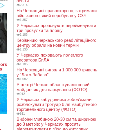
освіти
2 314
На Черкащині правоохоронці затримали
військового, який перебував у СЗЧ
1 357
У Черкасах пропонують перейменувати
три провулки та площу
1 183
Керівницю черкаського реабілітаційного
центру обрали на новий термін
1 130
У Черкасах поховають полеглого
оператора БпЛА
1 105
На Черкащині виграли 1 000 000 гривень
у “Лото-Забава”
1 082
У центрі Черкас облаштували новий
майданчик для паркування (ФОТО)
912
У Черкасах забудовника зобов’язали
розблокувати тротуар біля майбутнього
торговельного центру (ФОТО)
911
Вибоїни глибиною 20-30 см та шириною
до 3 метрів: у Черкасах просять
відремонтувати під’їзд до житлових