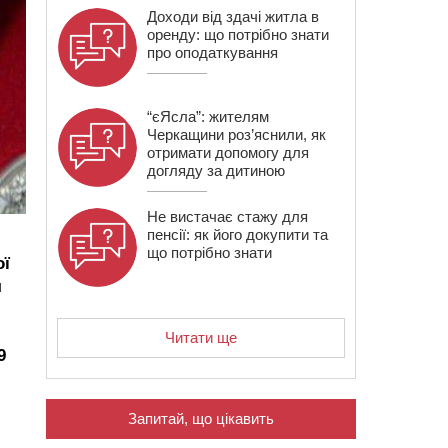
Доходи від здачі житла в
оренду: що потрібно знати
про оподаткування
“єЯсла”: жителям
Черкащини роз’яснили, як
отримати допомогу для
догляду за дитиною
Не вистачає стажу для
пенсії: як його докупити та
що потрібно знати
ої
я
Читати ще
9
Запитай, що цікавить