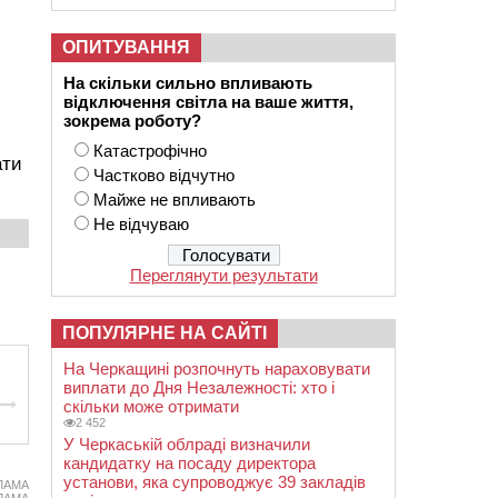
ОПИТУВАННЯ
На скільки сильно впливають
відключення світла на ваше життя,
зокрема роботу?
Катастрофічно
ати
Частково відчутно
Майже не впливають
Не відчуваю
Переглянути результати
ПОПУЛЯРНЕ НА САЙТІ
На Черкащині розпочнуть нараховувати
виплати до Дня Незалежності: хто і
скільки може отримати
2 452
У Черкаській облраді визначили
кандидатку на посаду директора
установи, яка супроводжує 39 закладів
ЛАМА
ЛАМА