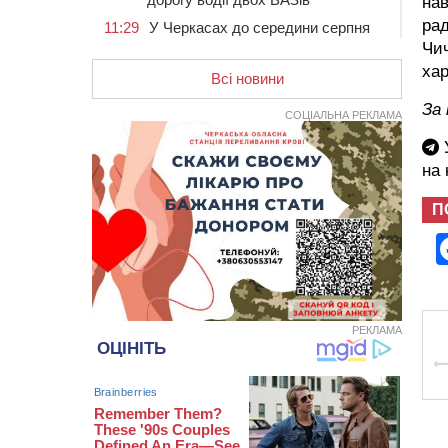
нав
рад
11:29
У Черкасах до середини серпня
обмежать рух транспорту на трьох
Чич
вулицях
хар
Всі новини
10:54
На Черкащині кількість укриттів
За
збільшилась уп’ятеро з початку
СОЦІАЛЬНА РЕКЛАМА
повномасштабної війни
У
10:15
У Черкасах водій Audi Q5
на
спричинив аварію, не пропустивши
інший кросовер
П
09:42
“Черкасиводоканал” пропонує
підвищити тарифи на воду та
водовідведення з 2027 року
09:08
Встановити гойдалки, карусель і
закупити іграшки: у Черкасах
просять покращити умови в
РЕКЛАМА
дитсадку
08:22
“На щиті” у Чорнобаївську
громаду повертається полеглий
біля Кліщіївки воїн