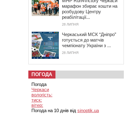
MHP Run4Victory Черкаси
марафон збирає кошти на
розбудову Центру
реабілітації...
28 ЛИПНЯ
Черкаський МСК “Дніпро”
готується до матчів
чемпіонату України з ...
28 ЛИПНЯ
ПОГОДА
Погода
Черкаси
вологість:
тиск:
вітер:
Погода на 10 днів від
sinoptik.ua