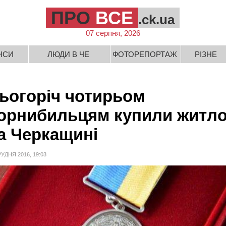
ПРО
ВСЕ
.ck.ua
07 серпня, 2026
НСИ
ЛЮДИ В ЧЕ
ФОТОРЕПОРТАЖ
РІЗНЕ
ьогоріч чотирьом
орнибильцям купили житл
а Черкащині
РУДНЯ 2016, 19:03