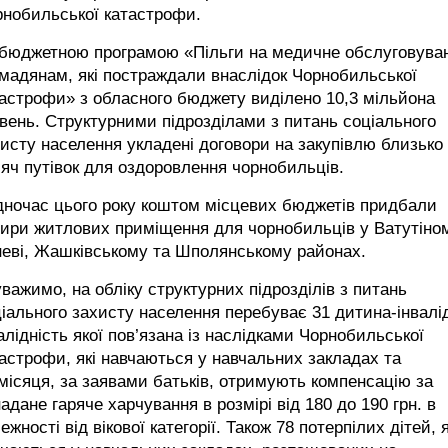
рнобильської катастрофи.
 бюджетною програмою «Пільги на медичне обслуговува
мадянам, які постраждали внаслідок Чорнобильської
астрофи» з обласного бюджету виділено 10,3 мільйона
вень. Структурними підрозділами з питань соціального
исту населення укладені договори на закупівлю близько 
яч путівок для оздоровлення чорнобильців.
дночас цього року коштом місцевих бюджетів придбали
ири житлових приміщення для чорнобильців у Ватутіном
неві, Жашківському та Шполянському районах.
важимо, на обліку структурних підрозділів з питань
іального захисту населення перебуває 31 дитина-інвалі
алідність якої пов’язана із наслідками Чорнобильської
астрофи, які навчаються у навчальних закладах та
ісяця, за заявами батьків, отримують компенсацію за
адане гаряче харчування в розмірі від 180 до 190 грн. в
ежності від вікової категорії. Також 78 потерпілих дітей, я