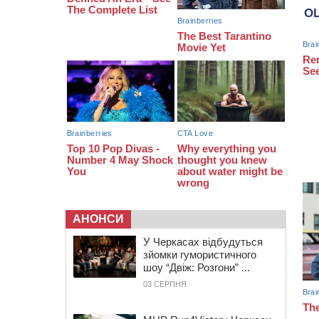
07:30
Понад 968 мільйонів гривень
земельного податку сплатили на
Черкащині
06 СЕРПНЯ 2026, ЧЕТВЕР
21:13
Вісім медалей, з яких чотири
золоті: черкаські спортсмени
тріумфували на чемпіонаті України
АНОНСИ
У Черкасах відбудуться
зйомки гумористичного
шоу “Двіж: Розгони” ...
03 СЕРПНЯ