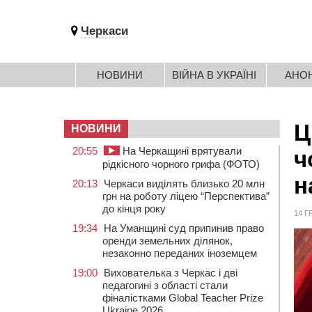
Черкаси
НОВИНИ
ВІЙНА В УКРАЇНІ
АНО
Ц
НОВИНИ
20:55
На Черкащині врятували
ч
рідкісного чорного грифа (ФОТО)
н
20:13
Черкаси виділять близько 20 млн
грн на роботу ліцею “Перспектива”
до кінця року
14 Г
19:34
На Уманщині суд припинив право
оренди земельних ділянок,
незаконно переданих іноземцем
19:00
Вихователька з Черкас і дві
педагогині з області стали
фіналістками Global Teacher Prize
Ukraine 2026