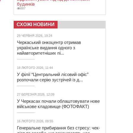
будинків
887
СХОЖІ НОВИНИ
29 ЧЕРВНЯ 2026, 19:24
Черкаський онкоцентр отримав
українське видання одного з
найавторитетніших пі...
18 ЛЮТОГО 2026, 11:44
У філії “Центральний лісовий офіс”
розпочали серію зустрічей із д...
27 БЕРЕЗНЯ 2026, 12:09
У Черкасах почали облаштовувати нове
військове кладовище (ФОТОФАКТ)
16 ЛЮТОГО 2026, 09:55
Генеральне прибирання без стресу: чек-