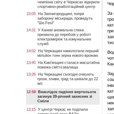
чемпіона світу в Черкасах відкрили
Чо
спортивно-реабілітаційний центр
За
15:05
На Звенигородщині, попри
заборону міськради, проведуть
гро
“Ше.Fest”
кат
14:31
У Каневі аномальна спека
гри
призвела до перебоїв у роботі
зах
електромереж та комунальних
тис
служб
14:02
На Черкащині намолотили перший
Во
мільйон тонн зерна нового врожаю
чот
13:40
На Кам’янщині сталася масштабна
Ка
пожежа сміттєзвалища
Зау
13:26
На Черкащині сьогодні очікують
грози, зливи, град та шквали до 22
соц
м/с
інв
кат
12:50
Внаслідок падіння вертольота
загинув 28-річний захисник зі
щом
Сміли
нен
зал
12:15
У центрі Черкас не поділили
дорогу водії двох ВАЗів