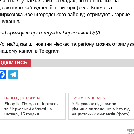
чаються у навчальних закладах, розташованих на
іоактивно забрудненій території (села Княжа та
иркозівка Звенигородського району) отримують гаряче
чування.
 інформацією прес-служби Черкаської ОДА
сі найцікавіші новини Черкас та регіону можна отримув
 нашому каналі в
Telegram
ОДІЛИТИСЬ
Facebook
Telegram
ПОПЕРЕДНЯ НОВИНА
НАСТУПНА НОВИНА
Sinoptik: Погода в Черкасах
У Черкасах відзначили
та Черкаській області на
річницю визволення міста від
четвер, 15 грудня
нацистських окупантів (фото)
РЕК
РЕК