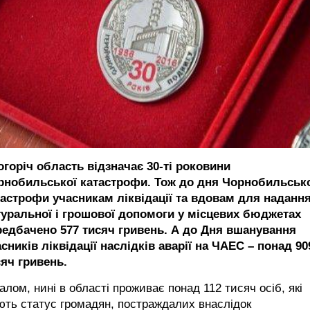
огоріч область відзначає 30-ті роковини
рнобильської катастрофи. Тож до дня Чорнобильськ
тастрофи учасникам ліквідації та вдовам для наданн
туральної і грошової допомоги у місцевих бюджетах
редбачено 577 тисяч гривень. А до Дня вшанування
сників ліквідації наслідків аварії на ЧАЕС – понад 90
сяч гривень.
алом, нині в області проживає понад 112 тисяч осіб, які
ть статус громадян, постраждалих внаслідок