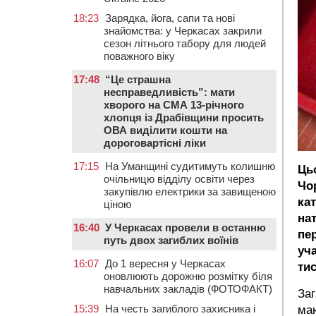
18:23
Зарядка, йога, сапи та нові
знайомства: у Черкасах закрили
сезон літнього табору для людей
поважного віку
17:48
“Це страшна
несправедливість”: мати
хворого на СМА 13-річного
хлопця із Драбівщини просить
ОВА виділити кошти на
дороговартісні ліки
17:15
На Уманщині судитимуть колишню
Ць
очільницю відділу освіти через
Чо
закупівлю електрики за завищеною
ка
ціною
на
16:40
У Черкасах провели в останню
пе
путь двох загиблих воїнів
уча
16:07
До 1 вересня у Черкасах
ти
оновлюють дорожню розмітку біля
навчальних закладів (ФОТОФАКТ)
Заг
15:39
На честь загиблого захисника і
маю