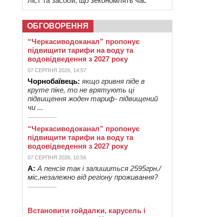
ліст та засоби, що зекономлять час
ОБГОВОРЕННЯ
“Черкасиводоканал” пропонує
підвищити тарифи на воду та
водовідведення з 2027 року
07 СЕРПНЯ 2026, 14:57
Чорнобаївець:
якщо гривня піде в
круте піке, то не врятують ці
підвищення жоден тариф- підвищений
чи ...
“Черкасиводоканал” пропонує
підвищити тарифи на воду та
водовідведення з 2027 року
07 СЕРПНЯ 2026, 10:56
А:
А пенсія так і залишиться 2595грн./
міс.незалежно від регіону проживання?
Встановити гойдалки, карусель і