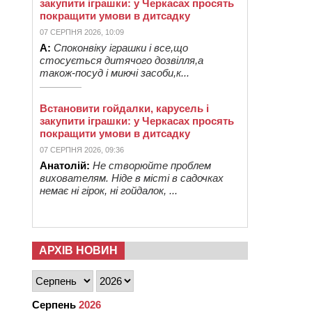
закупити іграшки: у Черкасах просять
покращити умови в дитсадку
07 СЕРПНЯ 2026, 10:09
А:
Споконвіку іграшки і все,що
стосується дитячого дозвілля,а
також-посуд і миючі засоби,к...
Встановити гойдалки, карусель і
закупити іграшки: у Черкасах просять
покращити умови в дитсадку
07 СЕРПНЯ 2026, 09:36
Анатолій:
Не створюйте проблем
вихователям. Ніде в місті в садочках
немає ні гірок, ні гойдалок, ...
АРХІВ НОВИН
Серпень
2026