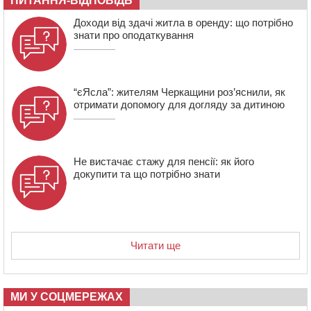
ПИТАННЯ-ВІДПОВІДЬ
сплатили на Черкащині
06 СЕРПНЯ 2026, ЧЕТВЕР
Доходи від здачі житла в оренду: що потрібно
знати про оподаткування
21:13
Вісім медалей, з яких чотири золоті: черкаські
спортсмени тріумфували на чемпіонаті України
“єЯсла”: жителям Черкащини роз’яснили, як
отримати допомогу для догляду за дитиною
Не вистачає стажу для пенсії: як його
докупити та що потрібно знати
Читати ще
МИ У СОЦМЕРЕЖАХ