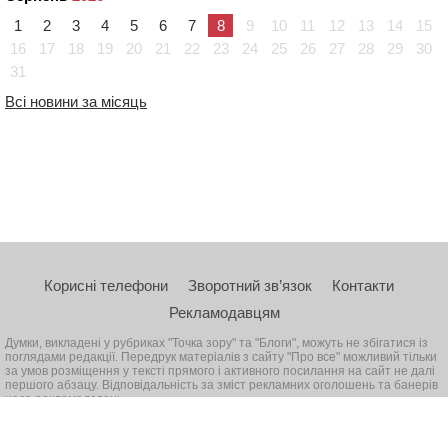
1
2
3
4
5
6
7
8
9
10
11
12
13
14
15
16
17
18
19
20
21
22
23
24
25
26
27
28
29
30
31
Всі новини за місяць
Корисні телефони
Зворотний зв’язок
Контакти
Рекламодавцям
Думки, викладені у рубриках "Точка зору" та "Блоги", можуть не збігатися із
поглядами редакції. Передрук матеріалів з сайту "Про все" можливий тільки
за умов розміщення у тексті прямого і активного посилання на сайт не далі
першого абзацу. Відповідальність за зміст рекламних оголошень та банерів
несе рекламодавець
© 2026, Всі права захищені