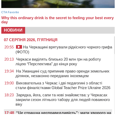
НОВИНИ
07 СЕРПНЯ 2026, П'ЯТНИЦЯ
20:55
На Черкащині врятували рідкісного чорного грифа
(ФОТО)
20:13
Черкаси виділять близько 20 млн грн на роботу
ліцею “Перспектива” до кінця року
19:34
На Уманщині суд припинив право оренди земельних
ділянок, незаконно переданих іноземцем
19:00
Вихователька з Черкас і дві педагогині з області
стали фіналістками Global Teacher Prize Ukraine 2026
18:23
Зарядка, йога, сапи та нові знайомства: у Черкасах
закрили сезон літнього табору для людей поважного
віку
17:48
“Це страшна несправедливість”: мати хворого на