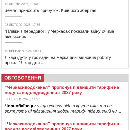
10 ЛИПНЯ 2026, 10:00
Земля приносить прибуток. Київ його зберігає
23 ЛЮТОГО 2026, 17:55
“Плівки з передової”: у Черкасах показали війну очима
військових ...
10 БЕРЕЗНЯ 2026, 09:41
Лікарі їдуть у громади: на Черкащині відновив роботу
проєкт “Лікар для ...
ОБГОВОРЕННЯ
“Черкасиводоканал” пропонує підвищити тарифи на
воду та водовідведення з 2027 року
07 СЕРПНЯ 2026, 14:57
Чорнобаївець:
якщо гривня піде в круте піке, то не
врятують ці підвищення жоден тариф- підвищений чи ...
“Черкасиводоканал” пропонує підвищити тарифи на
воду та водовідведення з 2027 року