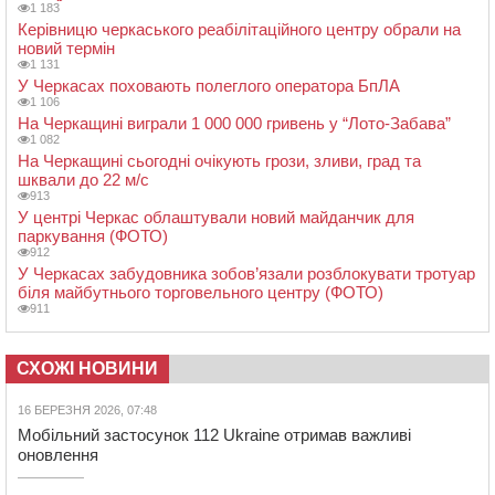
1 183
Керівницю черкаського реабілітаційного центру обрали на
новий термін
1 131
У Черкасах поховають полеглого оператора БпЛА
1 106
На Черкащині виграли 1 000 000 гривень у “Лото-Забава”
1 082
На Черкащині сьогодні очікують грози, зливи, град та
шквали до 22 м/с
913
У центрі Черкас облаштували новий майданчик для
паркування (ФОТО)
912
У Черкасах забудовника зобов’язали розблокувати тротуар
біля майбутнього торговельного центру (ФОТО)
911
СХОЖІ НОВИНИ
16 БЕРЕЗНЯ 2026, 07:48
Мобільний застосунок 112 Ukraine отримав важливі
оновлення