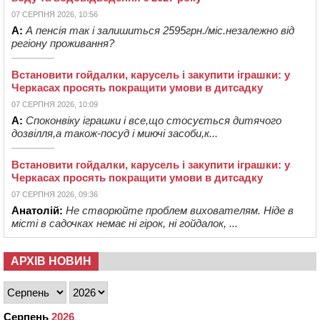
07 СЕРПНЯ 2026, 10:56
А:
А пенсія так і залишиться 2595грн./міс.незалежно від
регіону проживання?
Встановити гойдалки, карусель і закупити іграшки: у
Черкасах просять покращити умови в дитсадку
07 СЕРПНЯ 2026, 10:09
А:
Споконвіку іграшки і все,що стосується дитячого
дозвілля,а також-посуд і миючі засоби,к...
Встановити гойдалки, карусель і закупити іграшки: у
Черкасах просять покращити умови в дитсадку
07 СЕРПНЯ 2026, 09:36
Анатолій:
Не створюйте проблем вихователям. Ніде в
місті в садочках немає ні гірок, ні гойдалок, ...
АРХІВ НОВИН
Серпень
2026