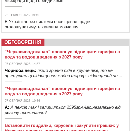
міськради щодо оренди землі
22 ТРАВНЯ 2026, 19:49
В Україні через системи оповіщення щодня
оголошуватимуть хвилину мовчання
ОБГОВОРЕННЯ
“Черкасиводоканал” пропонує підвищити тарифи на
воду та водовідведення з 2027 року
07 СЕРПНЯ 2026, 14:57
Чорнобаївець:
якщо гривня піде в круте піке, то не
врятують ці підвищення жоден тариф- підвищений чи ...
“Черкасиводоканал” пропонує підвищити тарифи на
воду та водовідведення з 2027 року
07 СЕРПНЯ 2026, 10:56
А:
А пенсія так і залишиться 2595грн./міс.незалежно від
регіону проживання?
Встановити гойдалки, карусель і закупити іграшки: у
Черкасах просять покращити умови в дитсадку