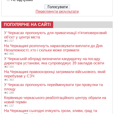
Переглянути результати
ПОПУЛЯРНЕ НА САЙТІ
У Черкасах пропонують для приватизації п’ятиповерховий
об’єкт у центрі міста
3 227
На Черкащині розпочнуть нараховувати виплати до Дня
Незалежності: хто і скільки може отримати
2 465
У Черкаській облраді визначили кандидатку на посаду
директора установи, яка супроводжує 39 закладів освіти
2 320
На Черкащині правоохоронці затримали військового, який
перебував у СЗЧ
1 363
У Черкасах пропонують перейменувати три провулки та
площу
1 188
Керівницю черкаського реабілітаційного центру обрали на
новий термін
1 137
На Черкащині сьогодні очікують грози, зливи, град та