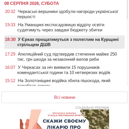
08 СЕРПНЯ 2026, СУБОТА
20:32
Черкаські вершники здобули нагороди української
першості
19:33
На Уманщині експосадовицю відділу освіти
судитимуть через завдані бюджету збитки
18:30
У Єрках прощатимуться з полеглим на Курщині
стрільцем ДШВ
17:29
Апеляційний суд підтвердив стягнення майже 250
тис. грн шкоди за незаконний вилов риби
16:07
У Черкасах за ніч виявили 15 порушників
комендантської години та 10 нетверезих водіїв
15:12
На Золотоніщині водійка збила пішохода, який
перебігав дорогу
14:11
На Черкащині прокуратура через суд вимагає взяти
Всі новини
під охорону 188-річну церкву
13:00
У Смілі біля магазину під колесами вантажівки
СОЦІАЛЬНА РЕКЛАМА
загинула жінка
11:33
У Черкасах пропонують для приватизації
п’ятиповерховий об’єкт у центрі міста