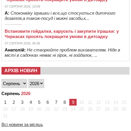
07 СЕРПНЯ 2026, 10:09
А:
Споконвіку іграшки і все,що стосується дитячого
дозвілля,а також-посуд і миючі засоби,к...
Встановити гойдалки, карусель і закупити іграшки: у
Черкасах просять покращити умови в дитсадку
07 СЕРПНЯ 2026, 09:36
Анатолій:
Не створюйте проблем вихователям. Ніде в
місті в садочках немає ні гірок, ні гойдалок, ...
АРХІВ НОВИН
Серпень
2026
1
2
3
4
5
6
7
8
9
10
11
12
13
14
15
16
17
18
19
20
21
22
23
24
25
26
27
28
29
30
31
Всі новини за місяць