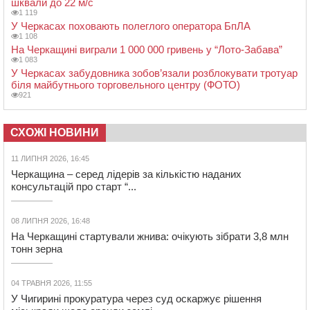
шквали до 22 м/с
1 119
У Черкасах поховають полеглого оператора БпЛА
1 108
На Черкащині виграли 1 000 000 гривень у “Лото-Забава”
1 083
У Черкасах забудовника зобов’язали розблокувати тротуар
біля майбутнього торговельного центру (ФОТО)
921
СХОЖІ НОВИНИ
11 ЛИПНЯ 2026, 16:45
Черкащина – серед лідерів за кількістю наданих
консультацій про старт “...
08 ЛИПНЯ 2026, 16:48
На Черкащині стартували жнива: очікують зібрати 3,8 млн
тонн зерна
04 ТРАВНЯ 2026, 11:55
У Чигирині прокуратура через суд оскаржує рішення