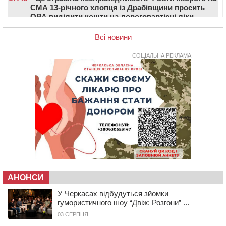
СМА 13-річного хлопця із Драбівщини просить
ОВА виділити кошти на дороговартісні ліки
17:15
На Уманщині судитимуть колишню очільницю відділу
Всі новини
освіти через закупівлю електрики за завищеною
ціною
СОЦІАЛЬНА РЕКЛАМА
16:40
У Черкасах провели в останню путь двох
загиблих воїнів
16:07
До 1 вересня у Черкасах оновлюють дорожню
розмітку біля навчальних закладів (ФОТОФАКТ)
15:39
На честь загиблого захисника і чемпіона світу в
Черкасах відкрили спортивно-реабілітаційний центр
15:05
На Звенигородщині, попри заборону міськради,
проведуть “Ше.Fest”
14:31
У Каневі аномальна спека призвела до перебоїв у
роботі електромереж та комунальних служб
АНОНСИ
14:02
На Черкащині намолотили перший мільйон тонн
У Черкасах відбудуться зйомки
зерна нового врожаю
гумористичного шоу “Двіж: Розгони” ...
13:40
На Кам’янщині сталася масштабна пожежа
03 СЕРПНЯ
сміттєзвалища