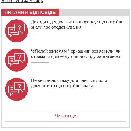
Всі новини за місяць
сплатили на Черкащині
06 СЕРПНЯ 2026, ЧЕТВЕР
ПИТАННЯ-ВІДПОВІДЬ
21:13
Вісім медалей, з яких чотири золоті: черкаські
Доходи від здачі житла в оренду: що потрібно
спортсмени тріумфували на чемпіонаті України
знати про оподаткування
“єЯсла”: жителям Черкащини роз’яснили, як
отримати допомогу для догляду за дитиною
Не вистачає стажу для пенсії: як його
докупити та що потрібно знати
Читати ще