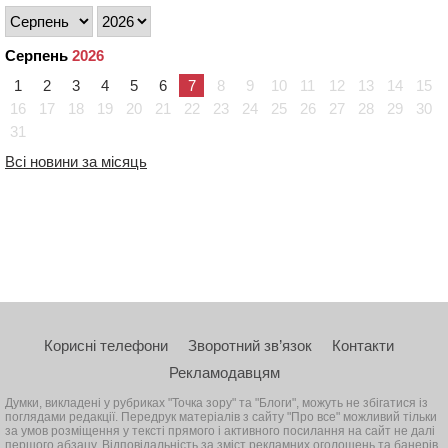
Серпень
2026
1
2
3
4
5
6
7
8
9
10
11
12
13
14
15
16
17
18
19
20
21
22
23
24
25
26
27
28
29
30
31
Всі новини за місяць
Корисні телефони
Зворотний зв’язок
Контакти
Рекламодавцям
Думки, викладені у рубриках "Точка зору" та "Блоги", можуть не збігатися із
поглядами редакції. Передрук матеріалів з сайту "Про все" можливий тільки
за умов розміщення у тексті прямого і активного посилання на сайт не далі
першого абзацу. Відповідальність за зміст рекламних оголошень та банерів