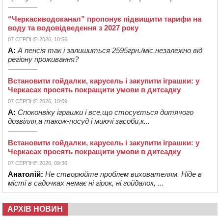
“Черкасиводоканал” пропонує підвищити тарифи на
воду та водовідведення з 2027 року
07 СЕРПНЯ 2026, 10:56
А:
А пенсія так і залишиться 2595грн./міс.незалежно від
регіону проживання?
Встановити гойдалки, карусель і закупити іграшки: у
Черкасах просять покращити умови в дитсадку
07 СЕРПНЯ 2026, 10:09
А:
Споконвіку іграшки і все,що стосується дитячого
дозвілля,а також-посуд і миючі засоби,к...
Встановити гойдалки, карусель і закупити іграшки: у
Черкасах просять покращити умови в дитсадку
07 СЕРПНЯ 2026, 09:36
Анатолій:
Не створюйте проблем вихователям. Ніде в
місті в садочках немає ні гірок, ні гойдалок, ...
АРХІВ НОВИН