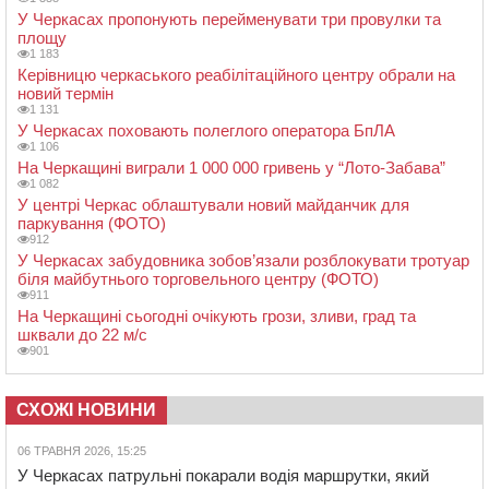
У Черкасах пропонують перейменувати три провулки та
площу
1 183
Керівницю черкаського реабілітаційного центру обрали на
новий термін
1 131
У Черкасах поховають полеглого оператора БпЛА
1 106
На Черкащині виграли 1 000 000 гривень у “Лото-Забава”
1 082
У центрі Черкас облаштували новий майданчик для
паркування (ФОТО)
912
У Черкасах забудовника зобов’язали розблокувати тротуар
біля майбутнього торговельного центру (ФОТО)
911
На Черкащині сьогодні очікують грози, зливи, град та
шквали до 22 м/с
901
СХОЖІ НОВИНИ
06 ТРАВНЯ 2026, 15:25
У Черкасах патрульні покарали водія маршрутки, який