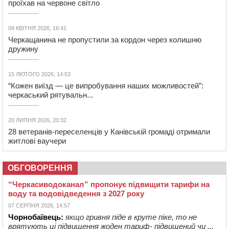
проїхав на червоне світло
09 КВІТНЯ 2026, 16:41
Черкащанина не пропустили за кордон через колишню
дружину
15 ЛЮТОГО 2026, 14:53
“Кожен виїзд — це випробування наших можливостей”:
черкаський рятувальн...
20 ЛИПНЯ 2026, 20:32
28 ветеранів-переселенців у Канівській громаді отримали
житлові ваучери
ОБГОВОРЕННЯ
“Черкасиводоканал” пропонує підвищити тарифи на
воду та водовідведення з 2027 року
07 СЕРПНЯ 2026, 14:57
Чорнобаївець:
якщо гривня піде в круте піке, то не
врятують ці підвищення жоден тариф- підвищений чи ...