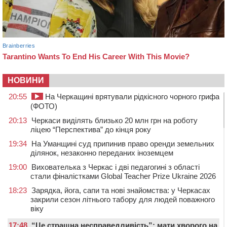
НОВИНИ
20:55
На Черкащині врятували рідкісного чорного грифа
(ФОТО)
20:13
Черкаси виділять близько 20 млн грн на роботу
ліцею “Перспектива” до кінця року
19:34
На Уманщині суд припинив право оренди земельних
ділянок, незаконно переданих іноземцем
19:00
Вихователька з Черкас і дві педагогині з області
стали фіналістками Global Teacher Prize Ukraine 2026
18:23
Зарядка, йога, сапи та нові знайомства: у Черкасах
закрили сезон літнього табору для людей поважного
віку
17:48
“Це страшна несправедливість”: мати хворого на