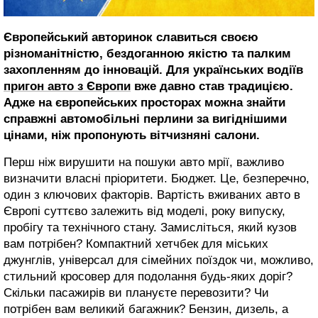
Європейський авторинок славиться своєю
різноманітністю, бездоганною якістю та палким
захопленням до інновацій. Для українських водіїв
пригон авто з Європи
вже давно став традицією.
Адже на європейських просторах можна знайти
справжні автомобільні перлини за вигіднішими
цінами, ніж пропонують вітчизняні салони.
Перш ніж вирушити на пошуки авто мрії, важливо
визначити власні пріоритети. Бюджет. Це, безперечно,
один з ключових факторів. Вартість вживаних авто в
Європі суттєво залежить від моделі, року випуску,
пробігу та технічного стану. Замисліться, який кузов
вам потрібен? Компактний хетчбек для міських
джунглів, універсал для сімейних поїздок чи, можливо,
стильний кросовер для подолання будь-яких доріг?
Скільки пасажирів ви плануєте перевозити? Чи
потрібен вам великий багажник? Бензин, дизель, а