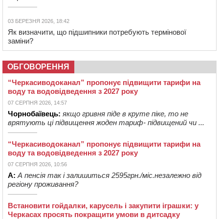
03 БЕРЕЗНЯ 2026, 18:42
Як визначити, що підшипники потребують термінової
заміни?
ОБГОВОРЕННЯ
“Черкасиводоканал” пропонує підвищити тарифи на
воду та водовідведення з 2027 року
07 СЕРПНЯ 2026, 14:57
Чорнобаївець:
якщо гривня піде в круте піке, то не
врятують ці підвищення жоден тариф- підвищений чи ...
“Черкасиводоканал” пропонує підвищити тарифи на
воду та водовідведення з 2027 року
07 СЕРПНЯ 2026, 10:56
А:
А пенсія так і залишиться 2595грн./міс.незалежно від
регіону проживання?
Встановити гойдалки, карусель і закупити іграшки: у
Черкасах просять покращити умови в дитсадку