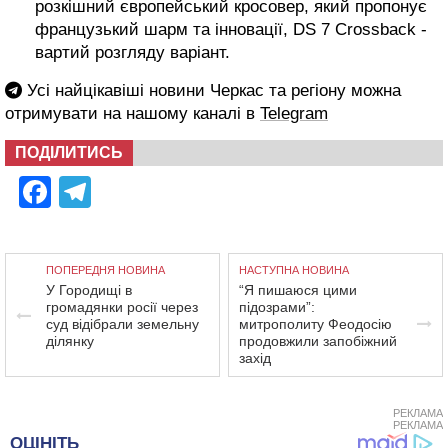
розкішний європейський кросовер, який пропонує
французький шарм та інновації, DS 7 Crossback -
вартий розгляду варіант.
Усі найцікавіші новини Черкас та регіону можна
отримувати на нашому каналі в
Telegram
ПОДІЛИТИСЬ
Facebook
Telegram
ПОПЕРЕДНЯ НОВИНА
НАСТУПНА НОВИНА
У Городищі в
“Я пишаюся цими
громадянки росії через
підозрами”:
суд відібрали земельну
митрополиту Феодосію
ділянку
продовжили запобіжний
захід
РЕКЛАМА
РЕКЛАМА