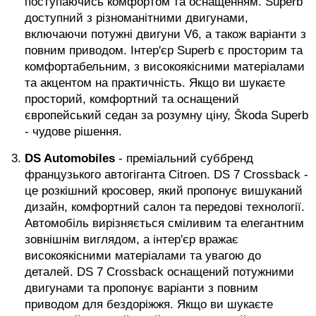
поступаючись комфортом та оснащенням. Superb
доступний з різноманітними двигунами,
включаючи потужні двигуни V6, а також варіанти з
повним приводом. Інтер'єр Superb є просторим та
комфортабельним, з високоякісними матеріалами
та акцентом на практичність. Якщо ви шукаєте
просторий, комфортний та оснащений
європейський седан за розумну ціну, Škoda Superb
- чудове рішення.
DS Automobiles
- преміальний суббренд
французького автогіганта Citroen. DS 7 Crossback -
це розкішний кросовер, який пропонує вишуканий
дизайн, комфортний салон та передові технології.
Автомобіль вирізняється сміливим та елегантним
зовнішнім виглядом, а інтер'єр вражає
високоякісними матеріалами та увагою до
деталей. DS 7 Crossback оснащений потужними
двигунами та пропонує варіанти з повним
приводом для бездоріжжя. Якщо ви шукаєте