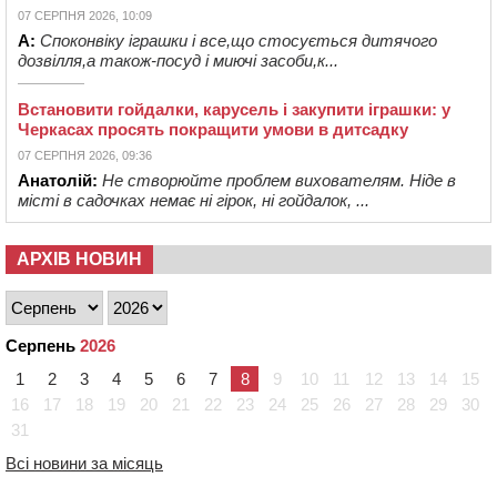
07 СЕРПНЯ 2026, 10:09
А:
Споконвіку іграшки і все,що стосується дитячого
дозвілля,а також-посуд і миючі засоби,к...
Встановити гойдалки, карусель і закупити іграшки: у
Черкасах просять покращити умови в дитсадку
07 СЕРПНЯ 2026, 09:36
Анатолій:
Не створюйте проблем вихователям. Ніде в
місті в садочках немає ні гірок, ні гойдалок, ...
АРХІВ НОВИН
Серпень
2026
1
2
3
4
5
6
7
8
9
10
11
12
13
14
15
16
17
18
19
20
21
22
23
24
25
26
27
28
29
30
31
Всі новини за місяць