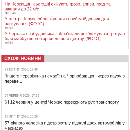
На Черкащині сьогодні очікують грози, зливи, град та
шквали до 22 м/с
1 046
У центрі Черкас облаштували новий майданчик для
паркування (ФОТО)
913
У Черкасах забудовника зобов’язали розблокувати тротуар
біля майбутнього торговельного центру (ФОТО)
912
СХОЖІ НОВИНИ
29 КВІТНЯ 2026, 17:40
“Іншого перевізника немає”: на Чорнобаївщині через паузу в
переве...
04 ЧЕРВНЯ 2026, 17:38
6 і 12 червня у центрі Черкас перекриють рух транспорту
15 ЛИПНЯ 2026, 10:26
57-річного чоловіка підозрюють у підпалі двох автомобілів у
Черкасах