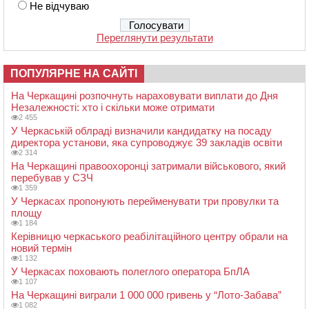
Не відчуваю
Переглянути результати
ПОПУЛЯРНЕ НА САЙТІ
На Черкащині розпочнуть нараховувати виплати до Дня
Незалежності: хто і скільки може отримати
2 455
У Черкаській облраді визначили кандидатку на посаду
директора установи, яка супроводжує 39 закладів освіти
2 314
На Черкащині правоохоронці затримали військового, який
перебував у СЗЧ
1 359
У Черкасах пропонують перейменувати три провулки та
площу
1 184
Керівницю черкаського реабілітаційного центру обрали на
новий термін
1 132
У Черкасах поховають полеглого оператора БпЛА
1 107
На Черкащині виграли 1 000 000 гривень у “Лото-Забава”
1 082