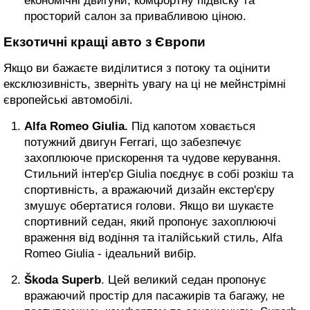
економічні двигуни, комфортну підвіску та
просторий салон за привабливою ціною.
Екзотичні кращі авто з Європи
Якщо ви бажаєте виділитися з потоку та оцінити
ексклюзивність, зверніть увагу на ці не мейнстрімні
європейські автомобілі.
Alfa Romeo Giulia.
Під капотом ховається
потужний двигун Ferrari, що забезпечує
захоплююче прискорення та чудове керування.
Стильний інтер'єр Giulia поєднує в собі розкіш та
спортивність, а вражаючий дизайн екстер'єру
змушує обертатися голови. Якщо ви шукаєте
спортивний седан, який пропонує захоплюючі
враження від водіння та італійський стиль, Alfa
Romeo Giulia - ідеальний вибір.
Škoda Superb
. Цей великий седан пропонує
вражаючий простір для пасажирів та багажу, не