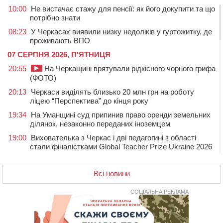
10:00
Не вистачає стажу для пенсії: як його докупити та що
потрібно знати
08:23
У Черкасах виявили низку недоліків у гуртожитку, де
проживають ВПО
07 СЕРПНЯ 2026, П'ЯТНИЦЯ
20:55
На Черкащині врятували рідкісного чорного грифа
(ФОТО)
20:13
Черкаси виділять близько 20 млн грн на роботу
ліцею “Перспектива” до кінця року
19:34
На Уманщині суд припинив право оренди земельних
ділянок, незаконно переданих іноземцем
19:00
Вихователька з Черкас і дві педагогині з області
стали фіналістками Global Teacher Prize Ukraine 2026
18:23
Зарядка, йога, сапи та нові знайомства: у Черкасах
закрили сезон літнього табору для людей поважного
Всі новини
віку
СОЦІАЛЬНА РЕКЛАМА
17:48
“Це страшна несправедливість”: мати хворого на
СМА 13-річного хлопця із Драбівщини просить
ОВА виділити кошти на дороговартісні ліки