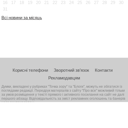
16
17
18
19
20
21
22
23
24
25
26
27
28
29
30
31
Всі новини за місяць
Корисні телефони
Зворотний зв’язок
Контакти
Рекламодавцям
Думки, викладені у рубриках "Точка зору" та "Блоги", можуть не збігатися із
поглядами редакції. Передрук матеріалів з сайту "Про все" можливий тільки
за умов розміщення у тексті прямого і активного посилання на сайт не далі
першого абзацу. Відповідальність за зміст рекламних оголошень та банерів
несе рекламодавець
© 2026, Всі права захищені