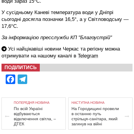
води зараз 15°C.
У сусідньому Каневі температура води у Дніпрі
сьогодні досягла позначки 16,5°, а у Світловодську —
17,6°С.
За інформацією пресслужби КП "Благоустрій"
Усі найцікавіші новини Черкас та регіону можна
отримувати на нашому каналі в
Telegram
ПОДІЛИТИСЬ
Facebook
Telegram
ПОПЕРЕДНЯ НОВИНА
НАСТУПНА НОВИНА
По всій Україні
На Городищині провели
відбуваються
в останню путь
відключення світла, –
стрільця-санітара, який
ДТЕК
загинув на війні