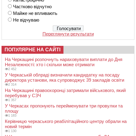
Частково відчутно
Майже не впливають
Не відчуваю
Переглянути результати
ПОПУЛЯРНЕ НА САЙТІ
На Черкащині розпочнуть нараховувати виплати до Дня
Незалежності: хто і скільки може отримати
2 452
У Черкаській облраді визначили кандидатку на посаду
директора установи, яка супроводжує 39 закладів освіти
2 314
На Черкащині правоохоронці затримали військового, який
перебував у СЗЧ
1 357
У Черкасах пропонують перейменувати три провулки та
площу
1 183
Керівницю черкаського реабілітаційного центру обрали на
новий термін
1 130