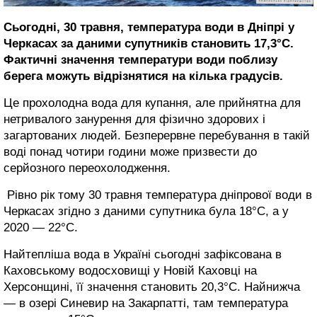
Сьогодні, 30 травня, температура води в Дніпрі у
Черкасах за даними супутників становить 17,3°С.
Фактичні значення температури води поблизу
берега можуть відрізнятися на кілька градусів.
Це прохолодна вода для купання, але прийнятна для
нетривалого занурення для фізично здорових і
загартованих людей. Безперервне перебування в такій
воді понад чотири години може призвести до
серйозного переохолодження.
Рівно рік тому 30 травня температура дніпрової води в
Черкасах згідно з даними супутника була 18°C, а у
2020 — 22°С.
Найтепліша вода в Україні сьогодні зафіксована в
Каховському водосховищі у Новій Каховці на
Херсонщині, її значення становить 20,3°C. Найнижча
— в озері Синевир на Закарпатті, там температура