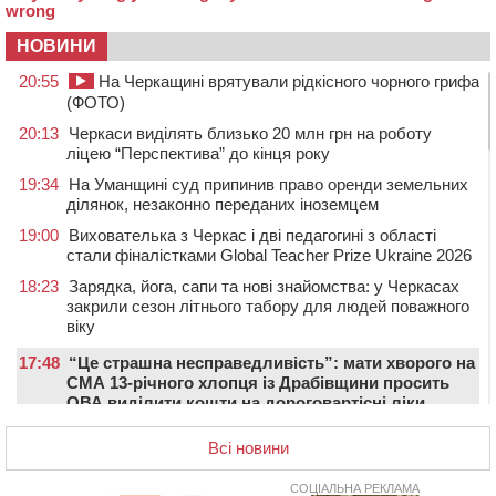
НОВИНИ
20:55
На Черкащині врятували рідкісного чорного грифа
(ФОТО)
20:13
Черкаси виділять близько 20 млн грн на роботу
ліцею “Перспектива” до кінця року
19:34
На Уманщині суд припинив право оренди земельних
ділянок, незаконно переданих іноземцем
19:00
Вихователька з Черкас і дві педагогині з області
стали фіналістками Global Teacher Prize Ukraine 2026
18:23
Зарядка, йога, сапи та нові знайомства: у Черкасах
закрили сезон літнього табору для людей поважного
віку
17:48
“Це страшна несправедливість”: мати хворого на
СМА 13-річного хлопця із Драбівщини просить
ОВА виділити кошти на дороговартісні ліки
17:15
На Уманщині судитимуть колишню очільницю відділу
Всі новини
освіти через закупівлю електрики за завищеною
ціною
СОЦІАЛЬНА РЕКЛАМА