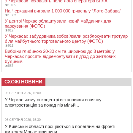
У Черкасах поховають полеглого оператора БпЛА
1 105
На Черкащині виграли 1 000 000 гривень у “Лото-Забава”
1 082
У центрі Черкас облаштували новий майданчик для
паркування (ФОТО)
912
У Черкасах забудовника зобов’язали розблокувати тротуар
біля майбутнього торговельного центру (ФОТО)
911
Вибоїни глибиною 20-30 см та шириною до 3 метрів: у
Черкасах просять відремонтувати під’їзд до житлових
будинків
887
СХОЖІ НОВИНИ
06 СЕРПНЯ 2026, 16:00
У Черкаському онкоцентрі встановили сонячну
електростанцію за понад пів мільй...
06 СЕРПНЯ 2026, 15:30
У Київській області прощаються з полеглим на фронті
жителем Монастирищини