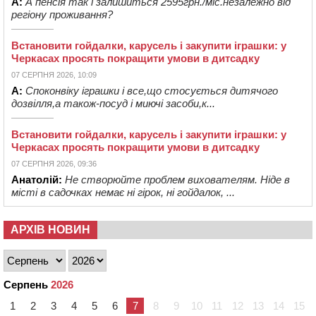
А:
А пенсія так і залишиться 2595грн./міс.незалежно від
регіону проживання?
Встановити гойдалки, карусель і закупити іграшки: у
Черкасах просять покращити умови в дитсадку
07 СЕРПНЯ 2026, 10:09
А:
Споконвіку іграшки і все,що стосується дитячого
дозвілля,а також-посуд і миючі засоби,к...
Встановити гойдалки, карусель і закупити іграшки: у
Черкасах просять покращити умови в дитсадку
07 СЕРПНЯ 2026, 09:36
Анатолій:
Не створюйте проблем вихователям. Ніде в
місті в садочках немає ні гірок, ні гойдалок, ...
АРХІВ НОВИН
Серпень
2026
1
2
3
4
5
6
7
8
9
10
11
12
13
14
15