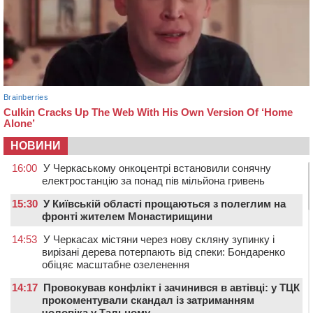
НОВИНИ
16:00
У Черкаському онкоцентрі встановили сонячну
електростанцію за понад пів мільйона гривень
15:30
У Київській області прощаються з полеглим на
фронті жителем Монастирищини
14:53
У Черкасах містяни через нову скляну зупинку і
вирізані дерева потерпають від спеки: Бондаренко
обіцяє масштабне озеленення
14:17
Провокував конфлікт і зачинився в автівці: у ТЦК
прокоментували скандал із затриманням
чоловіка у Тальному