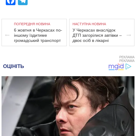
Facebook
Telegram
ПОПЕРЕДНЯ НОВИНА
НАСТУПНА НОВИНА
6 жовтня в Черкасах по-
У Черкасах внаслідок
іншому їздитиме
ДТП загорілися автівки –
громадський транспорт
двоє осіб в лікарні
РЕКЛАМА
РЕКЛАМА