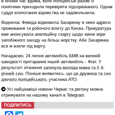
в нічний час вдома, коли поліцейські разом із
понятими приходили перевіряти підозрюваного. Однак
суддя клопотання відомства не задовольнила.
Водночас Феміда відмовила Захаренку в зміні адреси
проживання та робочого візиту до Києва. Прокуратура
вже анонсувала апеляційну скаргу щодо зміни міри
запобіжного заходу на більш жорстку. Аби Захаренка
все ж взяли під варту.
Нагадаємо, 24 липня автомобіль БМВ на великій
швидкості протаранив інший автомобіль - Фіат. У
результаті зіткнення
загинула молода мама та її 4-
річний син
. Пізніше виявилось, що
це дружина та син
діючого поліцейського
, учасника АТО.
Усі найцікавіші новини Черкас та регіону можна
отримувати на нашому каналі в
Telegram
ПОДІЛИТИСЬ