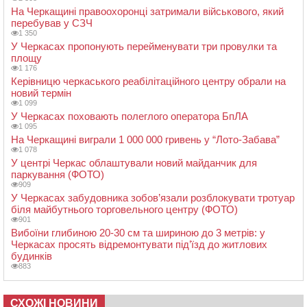
На Черкащині правоохоронці затримали військового, який
перебував у СЗЧ
1 350
У Черкасах пропонують перейменувати три провулки та
площу
1 176
Керівницю черкаського реабілітаційного центру обрали на
новий термін
1 099
У Черкасах поховають полеглого оператора БпЛА
1 095
На Черкащині виграли 1 000 000 гривень у “Лото-Забава”
1 078
У центрі Черкас облаштували новий майданчик для
паркування (ФОТО)
909
У Черкасах забудовника зобов’язали розблокувати тротуар
біля майбутнього торговельного центру (ФОТО)
901
Вибоїни глибиною 20-30 см та шириною до 3 метрів: у
Черкасах просять відремонтувати під’їзд до житлових
будинків
883
СХОЖІ НОВИНИ