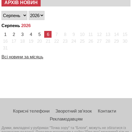
АРХІВ НОВИН
Серпень
2026
1
2
3
4
5
6
7
8
9
10
11
12
13
14
15
16
17
18
19
20
21
22
23
24
25
26
27
28
29
30
31
Всі новини за місяць
Корисні телефони
Зворотний зв’язок
Контакти
Рекламодавцям
Думки, викладені у рубриках "Точка зору" та "Блоги", можуть не збігатися із