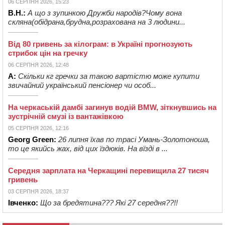
06 СЕРПНЯ 2026, 15:23
В.Н.:
А що з зупинкою Дружби народів?Чому вона
скляна(обідрана,брудна,розрахована на 3 людини...
Від 80 гривень за кілограм: в Україні прогнозують
стрибок цін на гречку
06 СЕРПНЯ 2026, 12:48
А:
Скільки кг гречки за такою вартістю може купити
звичайний український пенсіонер чи особ...
На черкаській дамбі загинув водій BMW, зіткнувшись на
зустрічній смузі із вантажівкою
05 СЕРПНЯ 2026, 12:16
Georg Green:
26 липня їхав по трасі Умань-Золотоноша,
то це якийсь жах, від цих їздюків. На вїзді в ...
Середня зарплата на Черкащині перевищила 27 тисяч
гривень
03 СЕРПНЯ 2026, 18:37
Івченко:
Що за бредятина??? Які 27 середня??!!