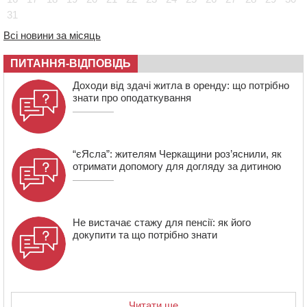
16:55
На Лисянщині проведуть в останню путь
31
полеглого внаслідок атаки FPV-дрона воїна
Всі новини за місяць
16:16
У Дахнівському лісництві екоінспектори натрапили на
незаконне будівництво
ПИТАННЯ-ВІДПОВІДЬ
15:38
У лікарні померла жінка, яку на пішохідному переході
Доходи від здачі житла в оренду: що потрібно
в Черкаському районі збила автівка
знати про оподаткування
15:08
Від Чернівців до Бакоти: пів сотні працівників
“Черкасиобленерго” побували у мандрівці
“єЯсла”: жителям Черкащини роз’яснили, як
отримати допомогу для догляду за дитиною
Не вистачає стажу для пенсії: як його
докупити та що потрібно знати
Читати ще