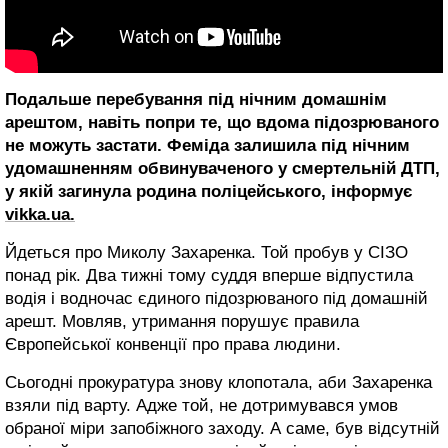
Подальше перебування під нічним домашнім
арештом, навіть попри те, що вдома підозрюваного
не можуть застати. Феміда залишила під нічним
удомашненням обвинуваченого у смертельній ДТП,
у якій загинула родина поліцейського, інформує
vikka.ua.
Йдеться про Миколу Захаренка. Той пробув у СІЗО
понад рік. Два тижні тому суддя вперше відпустила
водія і водночас єдиного підозрюваного під домашній
арешт. Мовляв, утримання порушує правила
Європейської конвенції про права людини.
Сьогодні прокуратура знову клопотала, аби Захаренка
взяли під варту. Адже той, не дотримувався умов
обраної міри запобіжного заходу. А саме, був відсутній