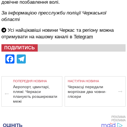
довічне позбавлення волі.
За інформацією пресслужби поліції Черкаської
області
Усі найцікавіші новини Черкас та регіону можна
отримувати на нашому каналі в
Telegram
ПОДІЛИТИСЬ
Facebook
Telegram
ПОПЕРЕДНЯ НОВИНА
НАСТУПНА НОВИНА
Аеропорт, цвинтарі,
Черкасці передали
пляжі: Черкаси
морпіхам два човни-
планують розширювати
глісери
межі
РЕКЛАМА
РЕКЛАМА