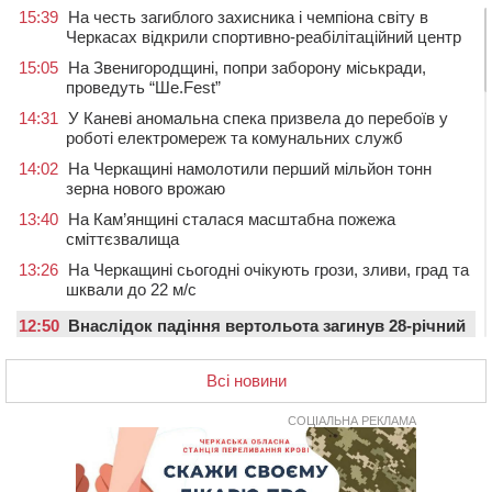
15:39
На честь загиблого захисника і чемпіона світу в
Черкасах відкрили спортивно-реабілітаційний центр
15:05
На Звенигородщині, попри заборону міськради,
проведуть “Ше.Fest”
14:31
У Каневі аномальна спека призвела до перебоїв у
роботі електромереж та комунальних служб
14:02
На Черкащині намолотили перший мільйон тонн
зерна нового врожаю
13:40
На Кам’янщині сталася масштабна пожежа
сміттєзвалища
13:26
На Черкащині сьогодні очікують грози, зливи, град та
шквали до 22 м/с
12:50
Внаслідок падіння вертольота загинув 28-річний
захисник зі Сміли
Всі новини
12:15
У центрі Черкас не поділили дорогу водії двох ВАЗів
11:29
У Черкасах до середини серпня обмежать рух
СОЦІАЛЬНА РЕКЛАМА
транспорту на трьох вулицях
10:54
На Черкащині кількість укриттів збільшилась
уп’ятеро з початку повномасштабної війни