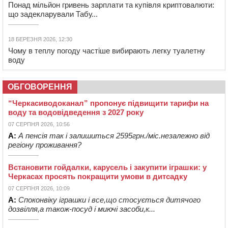
Понад мільйон гривень зарплати та купівля криптовалюти:
що задекларували Табу...
18 БЕРЕЗНЯ 2026, 12:30
Чому в теплу погоду частіше вибирають легку туалетну
воду
ОБГОВОРЕННЯ
“Черкасиводоканал” пропонує підвищити тарифи на
воду та водовідведення з 2027 року
07 СЕРПНЯ 2026, 10:56
А:
А пенсія так і залишиться 2595грн./міс.незалежно від
регіону проживання?
Встановити гойдалки, карусель і закупити іграшки: у
Черкасах просять покращити умови в дитсадку
07 СЕРПНЯ 2026, 10:09
А:
Споконвіку іграшки і все,що стосується дитячого
дозвілля,а також-посуд і миючі засоби,к...