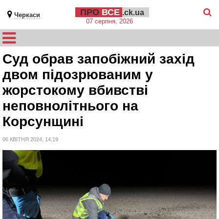
ПРО
ВСЕ
.ck.ua
Черкаси
07 серпня, 2026
Суд обрав запобіжний захід
двом підозрюваним у
жорстокому вбивстві
неповнолітнього на
Корсунщині
06 КВІТНЯ 2024, 14:19