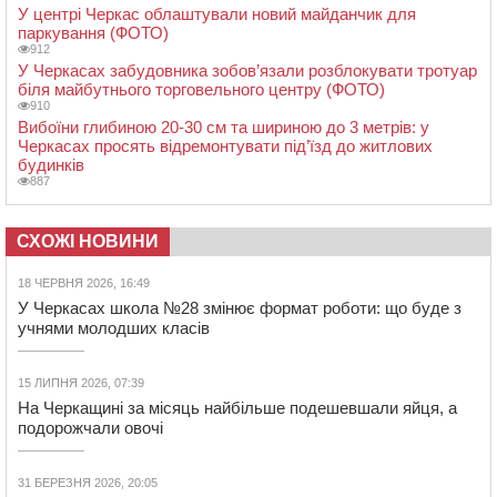
У центрі Черкас облаштували новий майданчик для
паркування (ФОТО)
912
У Черкасах забудовника зобов’язали розблокувати тротуар
біля майбутнього торговельного центру (ФОТО)
910
Вибоїни глибиною 20-30 см та шириною до 3 метрів: у
Черкасах просять відремонтувати під’їзд до житлових
будинків
887
СХОЖІ НОВИНИ
18 ЧЕРВНЯ 2026, 16:49
У Черкасах школа №28 змінює формат роботи: що буде з
учнями молодших класів
15 ЛИПНЯ 2026, 07:39
На Черкащині за місяць найбільше подешевшали яйця, а
подорожчали овочі
31 БЕРЕЗНЯ 2026, 20:05