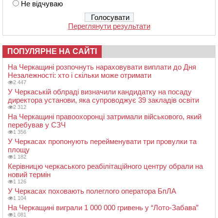
Не відчуваю
Переглянути результати
ПОПУЛЯРНЕ НА САЙТІ
На Черкащині розпочнуть нараховувати виплати до Дня
Незалежності: хто і скільки може отримати
2 447
У Черкаській облраді визначили кандидатку на посаду
директора установи, яка супроводжує 39 закладів освіти
2 312
На Черкащині правоохоронці затримали військового, який
перебував у СЗЧ
1 356
У Черкасах пропонують перейменувати три провулки та
площу
1 182
Керівницю черкаського реабілітаційного центру обрали на
новий термін
1 126
У Черкасах поховають полеглого оператора БпЛА
1 104
На Черкащині виграли 1 000 000 гривень у “Лото-Забава”
1 081