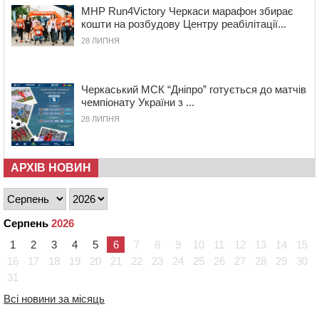
MHP Run4Victory Черкаси марафон збирає
11:48
На черкаській дамбі загинув водій BMW,
кошти на розбудову Центру реабілітації...
зіткнувшись на зустрічній смузі із вантажівкою
28 ЛИПНЯ
11:14
Збитки понад 100 тисяч гривень: на Золотоніщині
правоохоронці виявили 700 метрів браконьєрських
сіток
Черкаський МСК “Дніпро” готується до матчів
10:33
У Черкасах легковик зіткнувся із вантажівкою й
чемпіонату України з ...
“відлетів” у стіну: постраждав підліток
28 ЛИПНЯ
09:49
ДНК-експертиза через 21 місяць підтвердила
загибель захисника зі Сміли
АРХІВ НОВИН
09:13
У Черкасах 18-річний хлопець поранив себе ножем у
відділенні пошти
08:50
Керівницю черкаського реабілітаційного центру
обрали на новий термін
Серпень
2026
08:11
Вчителька зі Сміли увійшла до півфіналу Global
1
2
3
4
5
6
7
8
9
10
11
12
13
14
15
Teacher Prize Ukraine 2026
16
17
18
19
20
21
22
23
24
25
26
27
28
29
30
07:29
По 5 тисяч гривень на підготовку до школи: як
31
оформити “Пакунок школяра”
Всі новини за місяць
04 СЕРПНЯ 2026, ВІВТОРОК