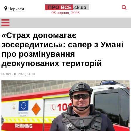
ПРО
ВСЕ
.ck.ua
Черкаси
06 серпня, 2026
«Страх допомагає
зосередитись»: сапер з Умані
про розмінування
деокупованих територій
06 ЛИПНЯ 2025, 14:13