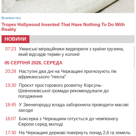
НОВИНИ
07:23
Уманські міграційники видворили з країни грузина,
який відсидів термін у колонії
05 СЕРПНЯ 2026, СЕРЕДА
20:28
Наступні два дні на Черкащині прогнозують пік
африканського “пекла”
19:30
Проєкт просторового розвитку Корсунь-
Шевченківської громади рекомендували до
погодження
18:45
У Звенигородці влада заборонила проводити масові
заходи
18:07
Боксерка з Черкащини готується до чемпіонату
Європи серед молоді
17:30
На Черкащині державі повернуть понад 2,6 га земель