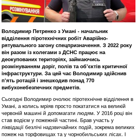
Володимир Петренко з Умані - начальник
відділення піротехнічних робіт Аварійно-
рятувального загону спецпризначення. З 2022 року
він разом із колегами з ДСНС працює на
деокупованих територіях, займаючись
розмінуванням доріг, полів та об’єктів критичної
інфраструктури. За цей час Володимир здійснив
п’ять ротацій і знешкодив понад 770
вибухонебезпечних предметів.
Сьогодні Володимир очолює піротехнічне відділення в
Умані, а колись мріяв просто покататися на великій
червоній машині й допомагати людям. У 2016 році він
став водієм у пожежній частині. Брав участь у
ліквідації безлічі надзвичайних подій, зокрема великих
пожеж на торфовищах та у чорнобильських лісах. І