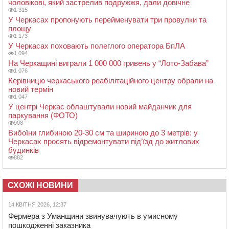
чоловікові, який застрелив подружжя, дали довічне
1 315
У Черкасах пропонують перейменувати три провулки та
площу
1 173
У Черкасах поховають полеглого оператора БпЛА
1 094
На Черкащині виграли 1 000 000 гривень у “Лото-Забава”
1 076
Керівницю черкаського реабілітаційного центру обрали на
новий термін
1 047
У центрі Черкас облаштували новий майданчик для
паркування (ФОТО)
908
Вибоїни глибиною 20-30 см та шириною до 3 метрів: у
Черкасах просять відремонтувати під’їзд до житлових
будинків
882
СХОЖІ НОВИНИ
14 КВІТНЯ 2026, 12:37
Фермера з Уманщини звинувачують в умисному
пошкодженні заказника