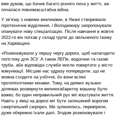
вже думав, що бачив багато різного лиха у житті, аж
почалася повномасштабна війна.
У зв’язку з новими викликами, в Умані створювали
піротехнічне відділення, і Володимиру запропонували
опанувати нову спеціалізацію. Після навчання в жовтні
2022-го він поїхав у складі групи до звільненого Ізюму
на Харківщині.
«Розміновували у першу чергу дороги, щоб налагодити
логістику для ЗСУ. А також ЛЕПи, водогони та газові
труби, аби відповідні служби могли повертати у місто
комунікації. Місцеві нас одразу попередили, що не
можна сходити на узбіччя, бо вони всіяні
протипіхотними мінами. Тому, на деяких вузьких
ділянках розвернути великогабаритну машину було
важко, бо один неправильний рух міг коштувати життя.
Навіть у ямці на дорозі міг бути залишений ворогом
смертельний сюрприз. Ми зупинялись, перевіряли,
дуже обережно їхали далі. Згодом розміновували і