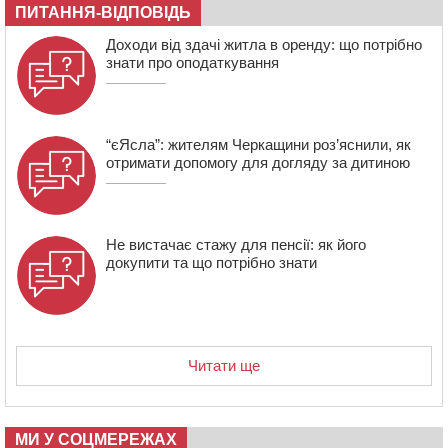
20:54
На Черкащині очікують пік спеки
ПИТАННЯ-ВІДПОВІДЬ
20:13
Черкащина здобула вісім медалей на чемпіонаті
Доходи від здачі житла в оренду: що потрібно
України з веслування
знати про оподаткування
“єЯсла”: жителям Черкащини роз’яснили, як
отримати допомогу для догляду за дитиною
Не вистачає стажу для пенсії: як його
докупити та що потрібно знати
Читати ще
МИ У СОЦМЕРЕЖАХ