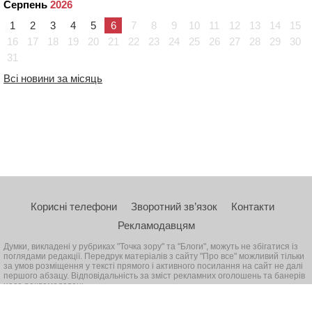
Серпень
2026
1
2
3
4
5
6
7
8
9
10
11
12
13
14
15
16
17
18
19
20
21
22
23
24
25
26
27
28
29
30
31
Всі новини за місяць
Корисні телефони
Зворотний зв’язок
Контакти
Рекламодавцям
Думки, викладені у рубриках "Точка зору" та "Блоги", можуть не збігатися із
поглядами редакції. Передрук матеріалів з сайту "Про все" можливий тільки
за умов розміщення у тексті прямого і активного посилання на сайт не далі
першого абзацу. Відповідальність за зміст рекламних оголошень та банерів
несе рекламодавець
© 2026, Всі права захищені