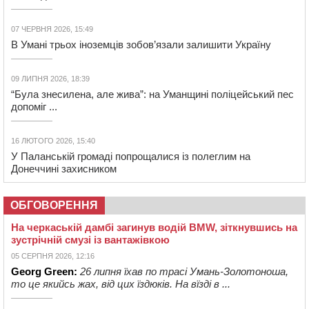
07 ЧЕРВНЯ 2026, 15:49
В Умані трьох іноземців зобов’язали залишити Україну
09 ЛИПНЯ 2026, 18:39
“Була знесилена, але жива”: на Уманщині поліцейський пес
допоміг ...
16 ЛЮТОГО 2026, 15:40
У Паланській громаді попрощалися із полеглим на
Донеччині захисником
ОБГОВОРЕННЯ
На черкаській дамбі загинув водій BMW, зіткнувшись на
зустрічній смузі із вантажівкою
05 СЕРПНЯ 2026, 12:16
Georg Green:
26 липня їхав по трасі Умань-Золотоноша,
то це якийсь жах, від цих їздюків. На вїзді в ...