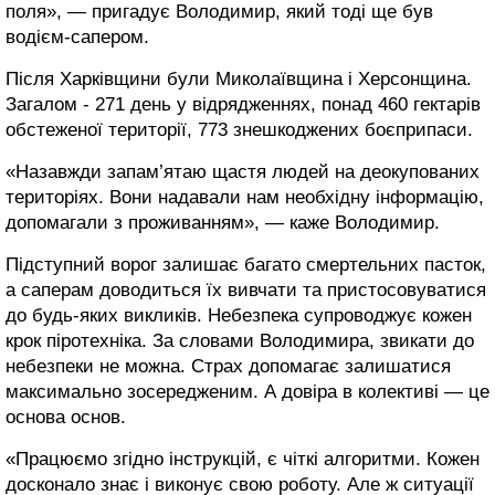
поля», — пригадує Володимир, який тоді ще був
водієм-сапером.
Після Харківщини були Миколаївщина і Херсонщина.
Загалом - 271 день у відрядженнях, понад 460 гектарів
обстеженої території, 773 знешкоджених боєприпаси.
«Назавжди запам’ятаю щастя людей на деокупованих
територіях. Вони надавали нам необхідну інформацію,
допомагали з проживанням», — каже Володимир.
Підступний ворог залишає багато смертельних пасток,
а саперам доводиться їх вивчати та пристосовуватися
до будь-яких викликів. Небезпека супроводжує кожен
крок піротехніка. За словами Володимира, звикати до
небезпеки не можна. Страх допомагає залишатися
максимально зосередженим. А довіра в колективі — це
основа основ.
«Працюємо згідно інструкцій, є чіткі алгоритми. Кожен
досконало знає і виконує свою роботу. Але ж ситуації