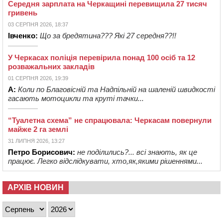
Середня зарплата на Черкащині перевищила 27 тисяч
гривень
03 СЕРПНЯ 2026, 18:37
Івченко:
Що за бредятина??? Які 27 середня??!!
У Черкасах поліція перевірила понад 100 осіб та 12
розважальних закладів
01 СЕРПНЯ 2026, 19:39
А:
Коли по Благовісній та Надпільній на шаленій швидкості
гасають мотоцикли та круті тачки...
“Туалетна схема” не спрацювала: Черкасам повернули
майже 2 га землі
31 ЛИПНЯ 2026, 13:27
Петро Борисович:
не поділились?... всі знають, як це
працює. Легко відслідкувати, хто,як,якими рішеннями...
АРХІВ НОВИН