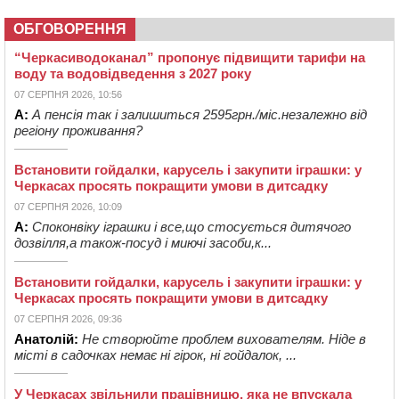
ОБГОВОРЕННЯ
“Черкасиводоканал” пропонує підвищити тарифи на
воду та водовідведення з 2027 року
07 СЕРПНЯ 2026, 10:56
А:
А пенсія так і залишиться 2595грн./міс.незалежно від
регіону проживання?
Встановити гойдалки, карусель і закупити іграшки: у
Черкасах просять покращити умови в дитсадку
07 СЕРПНЯ 2026, 10:09
А:
Споконвіку іграшки і все,що стосується дитячого
дозвілля,а також-посуд і миючі засоби,к...
Встановити гойдалки, карусель і закупити іграшки: у
Черкасах просять покращити умови в дитсадку
07 СЕРПНЯ 2026, 09:36
Анатолій:
Не створюйте проблем вихователям. Ніде в
місті в садочках немає ні гірок, ні гойдалок, ...
У Черкасах звільнили працівницю, яка не впускала