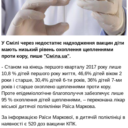
У Смілі через недостатнє надходження вакцин діти
мають низький рівень охоплення щепленнями
проти кору, пише
"Сміла.ua"
.
- Станом на кінець першого кварталу 2017 року лише
10,8 % дітей першого року життя, 46,6% дітей віком 2
роки і старше, 30,4% дітей 6-ти років, 36% дітей 7-ми
років і старше охоплено щепленнями проти кору.
Проте епідеміологічне благополуччя забезпечує лише
95 % охоплення дітей щепленнями, – переконана лікар
міської дитячої поліклініки Раїса Маркова.
За інформацією Раїси Маркової, в дитячій поліклініці в
наявності є 520 доз вакцини КПК.