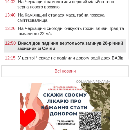
14:02
На Черкащині намолотили перший мільйон тонн
зерна нового врожаю
13:40
На Кам’янщині сталася масштабна пожежа
сміттєзвалища
13:26
На Черкащині сьогодні очікують грози, зливи, град та
шквали до 22 м/с
12:50
Внаслідок падіння вертольота загинув 28-річний
захисник зі Сміли
12:15
У центрі Черкас не поділили дорогу водії двох ВАЗів
11:29
У Черкасах до середини серпня обмежать рух
Всі новини
транспорту на трьох вулицях
10:54
На Черкащині кількість укриттів збільшилась
СОЦІАЛЬНА РЕКЛАМА
уп’ятеро з початку повномасштабної війни
10:15
У Черкасах водій Audi Q5 спричинив аварію, не
пропустивши інший кросовер
09:42
“Черкасиводоканал” пропонує підвищити
тарифи на воду та водовідведення з 2027 року
09:08
Встановити гойдалки, карусель і закупити іграшки: у
Черкасах просять покращити умови в дитсадку