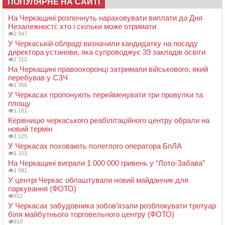
ПОПУЛЯРНЕ НА САЙТІ
На Черкащині розпочнуть нараховувати виплати до Дня
Незалежності: хто і скільки може отримати
2 447
У Черкаській облраді визначили кандидатку на посаду
директора установи, яка супроводжує 39 закладів освіти
2 312
На Черкащині правоохоронці затримали військового, який
перебував у СЗЧ
1 356
У Черкасах пропонують перейменувати три провулки та
площу
1 181
Керівницю черкаського реабілітаційного центру обрали на
новий термін
1 125
У Черкасах поховають полеглого оператора БпЛА
1 103
На Черкащині виграли 1 000 000 гривень у “Лото-Забава”
1 081
У центрі Черкас облаштували новий майданчик для
паркування (ФОТО)
912
У Черкасах забудовника зобов’язали розблокувати тротуар
біля майбутнього торговельного центру (ФОТО)
910