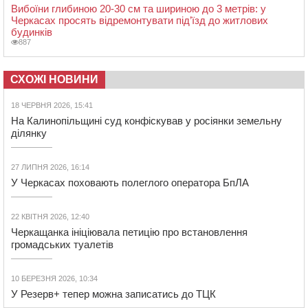
Вибоїни глибиною 20-30 см та шириною до 3 метрів: у
Черкасах просять відремонтувати під’їзд до житлових
будинків
887
СХОЖІ НОВИНИ
18 ЧЕРВНЯ 2026, 15:41
На Калинопільщині суд конфіскував у росіянки земельну
ділянку
27 ЛИПНЯ 2026, 16:14
У Черкасах поховають полеглого оператора БпЛА
22 КВІТНЯ 2026, 12:40
Черкащанка ініціювала петицію про встановлення
громадських туалетів
10 БЕРЕЗНЯ 2026, 10:34
У Резерв+ тепер можна записатись до ТЦК