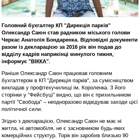
Головний бухгалтер КП "Дирекція парків"
Олександр Саюн став радником міського голови
Черкас Анатолія Бондаренка. Відповідні документи
разом із декларацією за 2016 рік він подав до
відділу кадрів наприкінці минулого тижня,
інформує
"ВІККА"
.
Раніше Олександр Саюн працював головним
бухгалтером в КП "Дирекція парків", за сумісництвом
викладав у профтехучилищі ім. Короленка. З його
сторінки у "Фейсбуці" видно, що він є прихильником
партії "Свобода" – неодноразово відвідував заходи цієї
політичної сили.
Згідно з декларацією, Олександр Саюн не має ні
житла, ні автомобіля, не є засновником будь-яких
комерційних структур. Торік він заробив близько 90