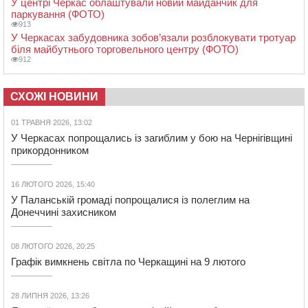
У центрі Черкас облаштували новий майданчик для
паркування (ФОТО)
913
У Черкасах забудовника зобов’язали розблокувати тротуар
біля майбутнього торговельного центру (ФОТО)
912
СХОЖІ НОВИНИ
01 ТРАВНЯ 2026, 13:02
У Черкасах попрощались із загиблим у бою на Чернігівщині
прикордонником
16 ЛЮТОГО 2026, 15:40
У Паланській громаді попрощалися із полеглим на
Донеччині захисником
08 ЛЮТОГО 2026, 20:25
Графік вимкнень світла по Черкащині на 9 лютого
28 ЛИПНЯ 2026, 13:26