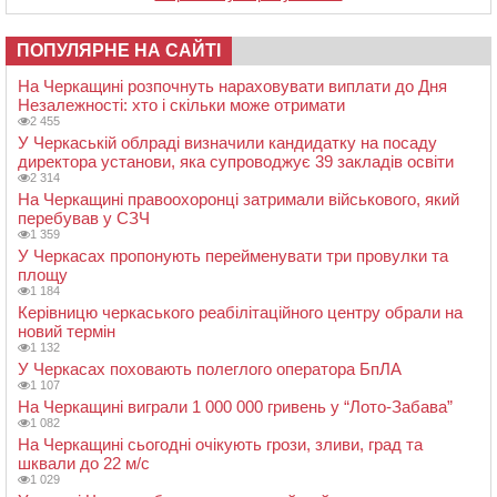
ПОПУЛЯРНЕ НА САЙТІ
На Черкащині розпочнуть нараховувати виплати до Дня
Незалежності: хто і скільки може отримати
2 455
У Черкаській облраді визначили кандидатку на посаду
директора установи, яка супроводжує 39 закладів освіти
2 314
На Черкащині правоохоронці затримали військового, який
перебував у СЗЧ
1 359
У Черкасах пропонують перейменувати три провулки та
площу
1 184
Керівницю черкаського реабілітаційного центру обрали на
новий термін
1 132
У Черкасах поховають полеглого оператора БпЛА
1 107
На Черкащині виграли 1 000 000 гривень у “Лото-Забава”
1 082
На Черкащині сьогодні очікують грози, зливи, град та
шквали до 22 м/с
1 029