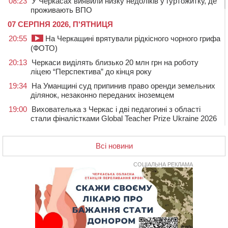
08:23
У Черкасах виявили низку недоліків у гуртожитку, де
проживають ВПО
07 СЕРПНЯ 2026, П'ЯТНИЦЯ
20:55
На Черкащині врятували рідкісного чорного грифа
(ФОТО)
20:13
Черкаси виділять близько 20 млн грн на роботу
ліцею “Перспектива” до кінця року
19:34
На Уманщині суд припинив право оренди земельних
ділянок, незаконно переданих іноземцем
19:00
Вихователька з Черкас і дві педагогині з області
стали фіналістками Global Teacher Prize Ukraine 2026
18:23
Зарядка, йога, сапи та нові знайомства: у Черкасах
закрили сезон літнього табору для людей поважного
Всі новини
віку
СОЦІАЛЬНА РЕКЛАМА
17:48
“Це страшна несправедливість”: мати хворого на
СМА 13-річного хлопця із Драбівщини просить
ОВА виділити кошти на дороговартісні ліки
17:15
На Уманщині судитимуть колишню очільницю відділу
освіти через закупівлю електрики за завищеною
ціною