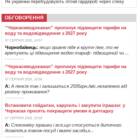
Як українки перебудовують літній гардероб через спеку
ОБГОВОРЕННЯ
“Черкасиводоканал” пропонує підвищити тарифи на
воду та водовідведення з 2027 року
07 СЕРПНЯ 2026, 14:57
Чорнобаївець:
якщо гривня піде в круте піке, то не
врятують ці підвищення жоден тариф- підвищений чи ...
“Черкасиводоканал” пропонує підвищити тарифи на
воду та водовідведення з 2027 року
07 СЕРПНЯ 2026, 10:56
А:
А пенсія так і залишиться 2595грн./міс.незалежно від
регіону проживання?
Встановити гойдалки, карусель і закупити іграшки: у
Черкасах просять покращити умови в дитсадку
07 СЕРПНЯ 2026, 10:09
А:
Споконвіку іграшки і все,що стосується дитячого
дозвілля,а також-посуд і миючі засоби,к...