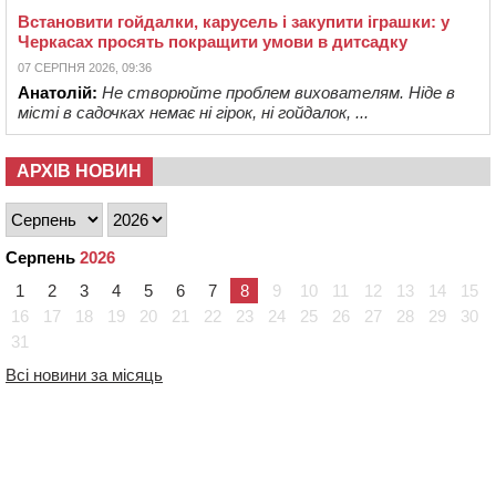
Встановити гойдалки, карусель і закупити іграшки: у
Черкасах просять покращити умови в дитсадку
07 СЕРПНЯ 2026, 09:36
Анатолій:
Не створюйте проблем вихователям. Ніде в
місті в садочках немає ні гірок, ні гойдалок, ...
АРХІВ НОВИН
Серпень
2026
1
2
3
4
5
6
7
8
9
10
11
12
13
14
15
16
17
18
19
20
21
22
23
24
25
26
27
28
29
30
31
Всі новини за місяць