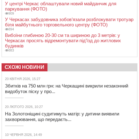
У центрі Черкас облаштували новий майданчик для
паркування (ФОТО)
909
У Черкасах забудовника зобов’язали розблокувати тротуар
біля майбутнього торговельного центру (ФОТО)
894
Вибоїни глибиною 20-30 см та шириною до 3 метрів: у
Черкасах просять відремонтувати під’їзд до житлових
будинків
883
СХОЖІ НОВИНИ
20 КВІТНЯ 2026, 15:27
Збитків на 750 млн грн: на Черкащині викрили незаконний
видобуток піску у про...
20 ЛЮТОГО 2026, 10:27
На Золотоніщині судитимуть матір: у дитини виявили
захворювання, що передаєть...
10 ЧЕРВНЯ 2026, 14:49