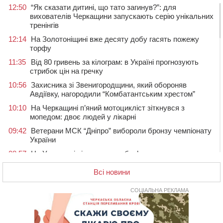
12:50
“Як сказати дитині, що тато загинув?”: для
вихователів Черкащини запускають серію унікальних
тренінгів
12:14
На Золотоніщині вже десяту добу гасять пожежу
торфу
11:35
Від 80 гривень за кілограм: в Україні прогнозують
стрибок цін на гречку
10:56
Захисника зі Звенигородщини, який обороняв
Авдіївку, нагородили “Комбатантським хрестом”
10:10
На Черкащині п’яний мотоцикліст зіткнувся з
мопедом: двоє людей у лікарні
09:42
Ветерани МСК “Дніпро” вибороли бронзу чемпіонату
України
08:57
На Уманщині підрядника зобов’язали сплатити понад
670 тис грн штрафу за незаконні зміни до договору
Всі новини
08:20
Обрано претендента на посаду директора
Мокрокалигірського психоневрологічного інтернату
СОЦІАЛЬНА РЕКЛАМА
07:23
Уманські міграційники видворили з країни грузина,
який відсидів термін у колонії
05 СЕРПНЯ 2026, СЕРЕДА