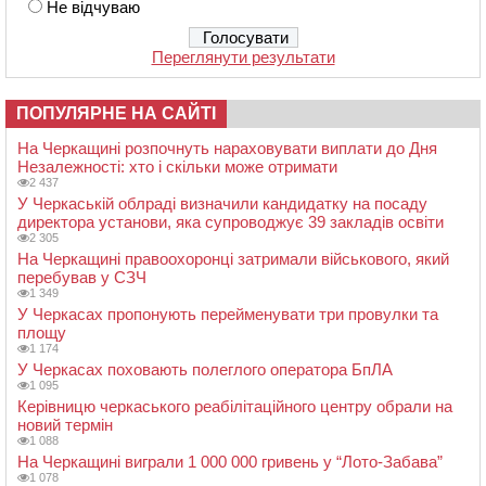
Не відчуваю
Переглянути результати
ПОПУЛЯРНЕ НА САЙТІ
На Черкащині розпочнуть нараховувати виплати до Дня
Незалежності: хто і скільки може отримати
2 437
У Черкаській облраді визначили кандидатку на посаду
директора установи, яка супроводжує 39 закладів освіти
2 305
На Черкащині правоохоронці затримали військового, який
перебував у СЗЧ
1 349
У Черкасах пропонують перейменувати три провулки та
площу
1 174
У Черкасах поховають полеглого оператора БпЛА
1 095
Керівницю черкаського реабілітаційного центру обрали на
новий термін
1 088
На Черкащині виграли 1 000 000 гривень у “Лото-Забава”
1 078