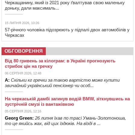
Черкащанину, який із 2021 року ґвалтував свою маленьку
доньку, дали максималь...
15 ЛИПНЯ 2026, 10:26
57-річного чоловіка підозрюють у підпалі двох автомобілів у
Черкасах
ОБГОВОРЕННЯ
Від 80 гривень за кілограм: в Україні прогнозують
стрибок цін на гречку
06 СЕРПНЯ 2026, 12:48
А:
Скільки кг гречки за такою вартістю може купити
звичайний український пенсіонер чи особ...
На черкаській дамбі загинув водій BMW, зіткнувшись на
зустрічній смузі із вантажівкою
05 СЕРПНЯ 2026, 12:16
Georg Green:
26 липня їхав по трасі Умань-Золотоноша,
то це якийсь жах, від цих їздюків. На вїзді в ...