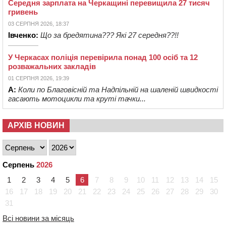
Середня зарплата на Черкащині перевищила 27 тисяч
гривень
03 СЕРПНЯ 2026, 18:37
Івченко:
Що за бредятина??? Які 27 середня??!!
У Черкасах поліція перевірила понад 100 осіб та 12
розважальних закладів
01 СЕРПНЯ 2026, 19:39
А:
Коли по Благовісній та Надпільній на шаленій швидкості
гасають мотоцикли та круті тачки...
АРХІВ НОВИН
Серпень
2026
1
2
3
4
5
6
7
8
9
10
11
12
13
14
15
16
17
18
19
20
21
22
23
24
25
26
27
28
29
30
31
Всі новини за місяць