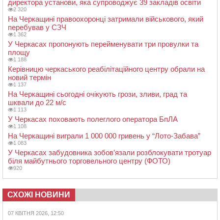
директора установи, яка супроводжує 39 закладів освіти
2 320
На Черкащині правоохоронці затримали військового, який
перебував у СЗЧ
1 362
У Черкасах пропонують перейменувати три провулки та
площу
1 188
Керівницю черкаського реабілітаційного центру обрали на
новий термін
1 137
На Черкащині сьогодні очікують грози, зливи, град та
шквали до 22 м/с
1 113
У Черкасах поховають полеглого оператора БпЛА
1 108
На Черкащині виграли 1 000 000 гривень у “Лото-Забава”
1 083
У Черкасах забудовника зобов’язали розблокувати тротуар
біля майбутнього торговельного центру (ФОТО)
920
СХОЖІ НОВИНИ
07 КВІТНЯ 2026, 12:50