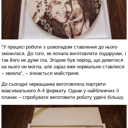
"У процесі роботи з шоколадом ставлення до нього
змінилося. До того, як почала виготовляти подарунки, і
так його не дуже їла. Згодом був період, що дивитися
на нього не могла, але зараз вже нормально ставлюся
– звикла", – зізнається майстриня.
До сьогодні черкащанка виготовляла портрети
максимального А-4 формату. Однак у найближчих її
планах – спробувати виготовити роботу удвічі більшу.