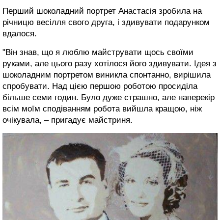
Перший шоколадний портрет Анастасія зробила на
річницю весілля свого друга, і здивувати подарунком
вдалося.
"Він знав, що я люблю майструвати щось своїми
руками, але цього разу хотілося його здивувати. Ідея з
шоколадним портретом виникла спонтанно, вирішила
спробувати. Над цією першою роботою просиділа
більше семи годин. Було дуже страшно, але наперекір
всім моїм сподіванням робота вийшла кращою, ніж
очікувала, – пригадує майстриня.