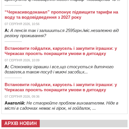
“Черкасиводоканал” пропонує підвищити тарифи на
воду та водовідведення з 2027 року
07 СЕРПНЯ 2026, 10:56
А:
А пенсія так і залишиться 2595грн./міс.незалежно від
регіону проживання?
Встановити гойдалки, карусель і закупити іграшки: у
Черкасах просять покращити умови в дитсадку
07 СЕРПНЯ 2026, 10:09
А:
Споконвіку іграшки і все,що стосується дитячого
дозвілля,а також-посуд і миючі засоби,к...
Встановити гойдалки, карусель і закупити іграшки: у
Черкасах просять покращити умови в дитсадку
07 СЕРПНЯ 2026, 09:36
Анатолій:
Не створюйте проблем вихователям. Ніде в
місті в садочках немає ні гірок, ні гойдалок, ...
АРХІВ НОВИН