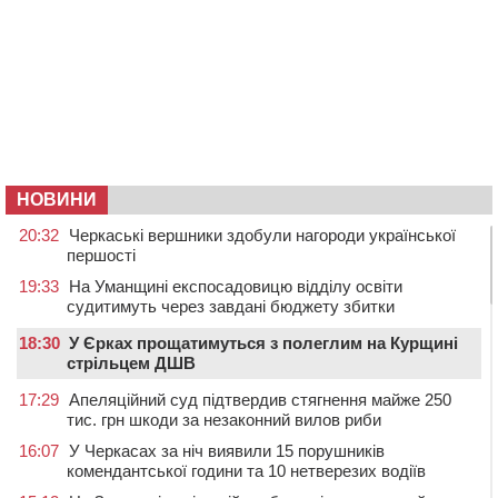
НОВИНИ
20:32
Черкаські вершники здобули нагороди української
першості
19:33
На Уманщині експосадовицю відділу освіти
судитимуть через завдані бюджету збитки
18:30
У Єрках прощатимуться з полеглим на Курщині
стрільцем ДШВ
17:29
Апеляційний суд підтвердив стягнення майже 250
тис. грн шкоди за незаконний вилов риби
16:07
У Черкасах за ніч виявили 15 порушників
комендантської години та 10 нетверезих водіїв