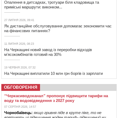
Опалення в дитсадках, тротуари біля кладовища та
приміські маршрути: виконком...
27 ЛИПНЯ 2026, 09:41
Як дистанційне обслуговування допомагає зекономити час
на фінансових питаннях?
11 ЛИПНЯ 2026, 08:23
На Черкащині новий завод із переробки відходів
мʼясокомбінатів готовий на 30%
19 ЧЕРВНЯ 2026, 07:32
На Черкащині виплатили 10 млн грн боргів із зарплати
ОБГОВОРЕННЯ
“Черкасиводоканал” пропонує підвищити тарифи на
воду та водовідведення з 2027 року
07 СЕРПНЯ 2026, 14:57
Чорнобаївець:
якщо гривня піде в круте піке, то не
врятують ці підвищення жоден тариф- підвищений чи ...