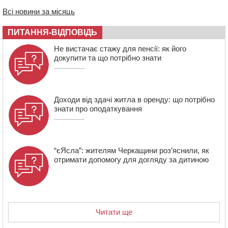
роботі електромереж та комунальних служб
Всі новини за місяць
14:02
На Черкащині намолотили перший мільйон тонн
зерна нового врожаю
ПИТАННЯ-ВІДПОВІДЬ
13:40
На Кам’янщині сталася масштабна пожежа
Не вистачає стажу для пенсії: як його
сміттєзвалища
докупити та що потрібно знати
Доходи від здачі житла в оренду: що потрібно
знати про оподаткування
“єЯсла”: жителям Черкащини роз’яснили, як
отримати допомогу для догляду за дитиною
Читати ще