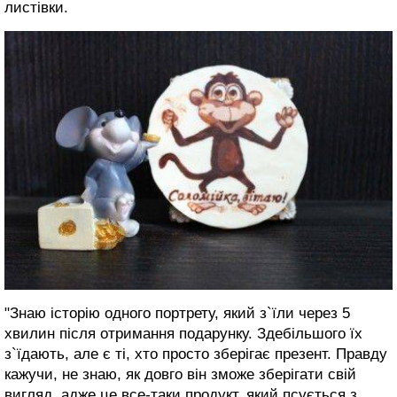
листівки.
"Знаю історію одного портрету, який з`їли через 5
хвилин після отримання подарунку. Здебільшого їх
з`їдають, але є ті, хто просто зберігає презент. Правду
кажучи, не знаю, як довго він зможе зберігати свій
вигляд, адже це все-таки продукт, який псується з