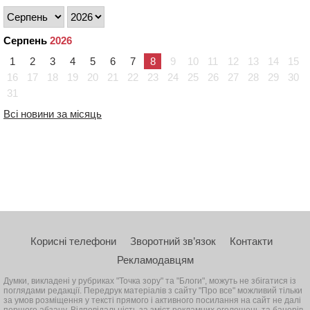
Серпень
2026
1
2
3
4
5
6
7
8
9
10
11
12
13
14
15
16
17
18
19
20
21
22
23
24
25
26
27
28
29
30
31
Всі новини за місяць
Корисні телефони
Зворотний зв’язок
Контакти
Рекламодавцям
Думки, викладені у рубриках "Точка зору" та "Блоги", можуть не збігатися із
поглядами редакції. Передрук матеріалів з сайту "Про все" можливий тільки
за умов розміщення у тексті прямого і активного посилання на сайт не далі