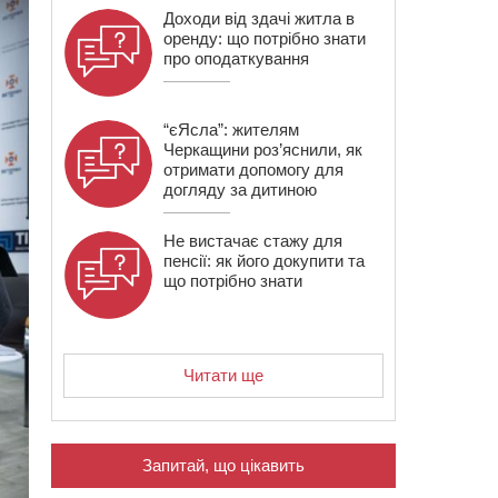
Доходи від здачі житла в
оренду: що потрібно знати
про оподаткування
“єЯсла”: жителям
Черкащини роз’яснили, як
отримати допомогу для
догляду за дитиною
Не вистачає стажу для
пенсії: як його докупити та
що потрібно знати
Читати ще
Запитай, що цікавить