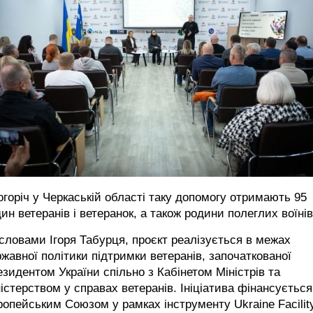
горіч у Черкаській області таку допомогу отримають 95
ин ветеранів і ветеранок, а також родини полеглих воїнів
словами Ігоря Табурця, проєкт реалізується в межах
жавної політики підтримки ветеранів, започаткованої
зидентом України спільно з Кабінетом Міністрів та
істерством у справах ветеранів. Ініціатива фінансується
опейським Союзом у рамках інструменту Ukraine Facility