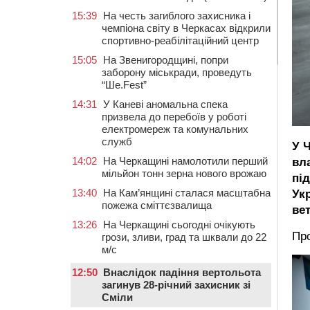
15:39
На честь загиблого захисника і
чемпіона світу в Черкасах відкрили
спортивно-реабілітаційний центр
15:05
На Звенигородщині, попри
заборону міськради, проведуть
“Ше.Fest”
14:31
У Каневі аномальна спека
призвела до перебоїв у роботі
електромереж та комунальних
служб
У 
14:02
На Черкащині намолотили перший
вл
мільйон тонн зерна нового врожаю
під
13:40
На Кам’янщині сталася масштабна
Ук
пожежа сміттєзвалища
вет
13:26
На Черкащині сьогодні очікують
Пр
грози, зливи, град та шквали до 22
м/с
12:50
Внаслідок падіння вертольота
загинув 28-річний захисник зі
Сміли