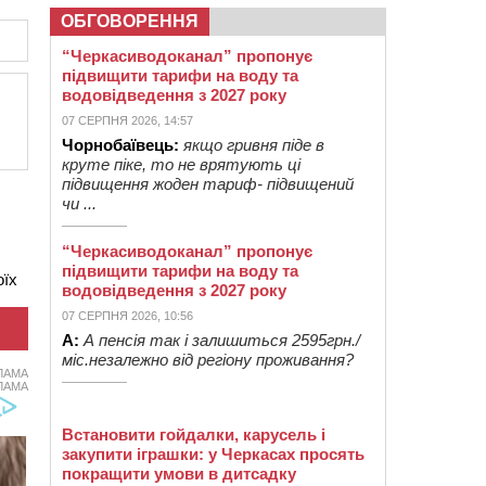
ОБГОВОРЕННЯ
“Черкасиводоканал” пропонує
підвищити тарифи на воду та
водовідведення з 2027 року
07 СЕРПНЯ 2026, 14:57
Чорнобаївець:
якщо гривня піде в
круте піке, то не врятують ці
підвищення жоден тариф- підвищений
чи ...
“Черкасиводоканал” пропонує
підвищити тарифи на воду та
оїх
водовідведення з 2027 року
07 СЕРПНЯ 2026, 10:56
А:
А пенсія так і залишиться 2595грн./
міс.незалежно від регіону проживання?
ЛАМА
ЛАМА
Встановити гойдалки, карусель і
закупити іграшки: у Черкасах просять
покращити умови в дитсадку