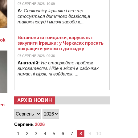
07 СЕРПНЯ 2026, 10:09
А:
Споконвіку іграшки і все,що
стосується дитячого дозвілля,а
також-посуд і миючі засоби,к...
Встановити гойдалки, карусель і
закупити іграшки: у Черкасах просять
покращити умови в дитсадку
07 СЕРПНЯ 2026, 09:36
Анатолій:
Не створюйте проблем
вихователям. Ніде в місті в садочках
немає ні гірок, ні гойдалок, ...
АРХІВ НОВИН
Серпень
2026
1
2
3
4
5
6
7
8
9
10