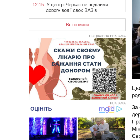
12:15
У центрі Черкас не поділили
дорогу водії двох ВАЗів
11:29
У Черкасах до середини серпня
обмежать рух транспорту на трьох
Всі новини
вулицях
СОЦІАЛЬНА РЕКЛАМА
10:54
На Черкащині кількість укриттів
збільшилась уп’ятеро з початку
повномасштабної війни
10:15
У Черкасах водій Audi Q5
спричинив аварію, не пропустивши
інший кросовер
09:42
“Черкасиводоканал” пропонує
підвищити тарифи на воду та
Цьо
водовідведення з 2027 року
род
09:08
Встановити гойдалки, карусель і
РЕКЛАМА
За 
закупити іграшки: у Черкасах
просять покращити умови в
дер
дитсадку
Пре
Мін
08:22
“На щиті” у Чорнобаївську
громаду повертається полеглий
Євр