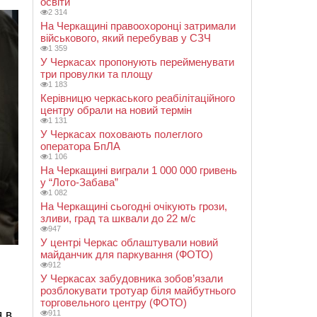
освіти
2 314
На Черкащині правоохоронці затримали
військового, який перебував у СЗЧ
1 359
У Черкасах пропонують перейменувати
три провулки та площу
1 183
Керівницю черкаського реабілітаційного
центру обрали на новий термін
1 131
У Черкасах поховають полеглого
оператора БпЛА
1 106
На Черкащині виграли 1 000 000 гривень
у “Лото-Забава”
1 082
На Черкащині сьогодні очікують грози,
зливи, град та шквали до 22 м/с
947
У центрі Черкас облаштували новий
майданчик для паркування (ФОТО)
912
У Черкасах забудовника зобов’язали
розблокувати тротуар біля майбутнього
торговельного центру (ФОТО)
я в
911