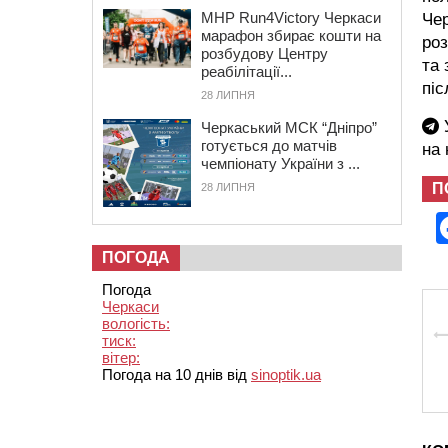
MHP Run4Victory Черкаси
Чер
марафон збирає кошти на
ро
розбудову Центру
та 
реабілітації...
піс
28 ЛИПНЯ
У
Черкаський МСК “Дніпро”
готується до матчів
на
чемпіонату України з ...
П
28 ЛИПНЯ
ПОГОДА
Погода
Черкаси
вологість:
тиск:
вітер:
Погода на 10 днів від
sinoptik.ua