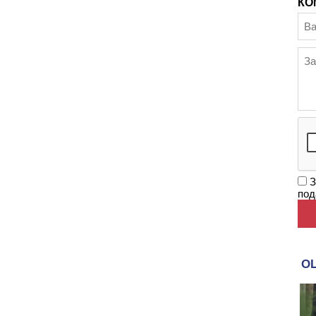
КО
З
под