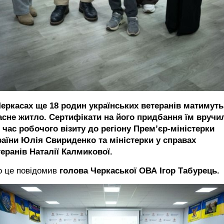
Черкасах ще 18 родин українських ветеранів матимуть
асне житло. Сертифікати на його придбання їм вручи
 час робочого візиту до регіону Прем’єр-міністерки
раїни Юлія Свириденко та міністерки у справах
еранів Наталії Калмикової.
о це повідомив
голова Черкаської ОВА Ігор Табурець.