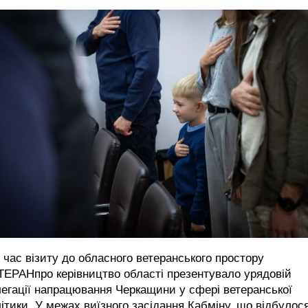
 час візиту до обласного ветеранського простору
ЕРАНпро керівництво області презентувало урядовій
егації напрацювання Черкащини у сфері ветеранської
ітики. У межах виїзного засідання Кабміну, що відбулос