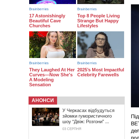
біля Кліщіївки воїн
07:30
Понад 968 мільйонів гривень
земельного податку сплатили на
Черкащині
06 СЕРПНЯ 2026, ЧЕТВЕР
21:13
Вісім медалей, з яких чотири
золоті: черкаські спортсмени
тріумфували на чемпіонаті України
АНОНСИ
У Черкасах відбудуться
зйомки гумористичного
Під
шоу “Двіж: Розгони” ...
ВЕТ
03 СЕРПНЯ
дел
пол