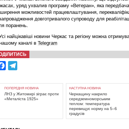
касах, уряд ухвалив програму «Ветеран», яка передбач
зширення можливостей працевлаштування, перекваліфіка
запровадження довготривалого супроводу для реабілітац
ля поранень.
сі найцікавіші новини Черкас та регіону можна отримув
 нашому каналі в
Telegram
ОДІЛИТИСЬ
Facebook
Telegram
ПОПЕРЕДНЯ НОВИНА
НАСТУПНА НОВИНА
ЛНЗ у Житомирі зіграє проти
Черкащину накрило
«Металіста 1925»
середземноморським
теплом: температура
перевищує норму на 5–6
градусів