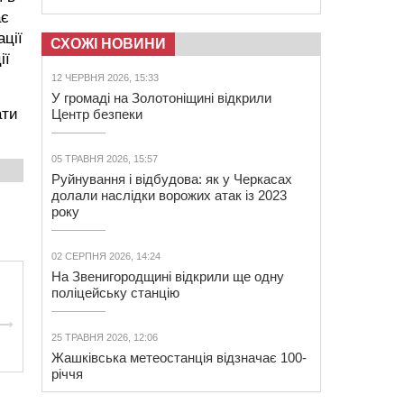
ає
ції
СХОЖІ НОВИНИ
ії
12 ЧЕРВНЯ 2026, 15:33
У громаді на Золотоніщині відкрили
ати
Центр безпеки
05 ТРАВНЯ 2026, 15:57
Руйнування і відбудова: як у Черкасах
долали наслідки ворожих атак із 2023
року
02 СЕРПНЯ 2026, 14:24
На Звенигородщині відкрили ще одну
поліцейську станцію
25 ТРАВНЯ 2026, 12:06
Жашківська метеостанція відзначає 100-
річчя