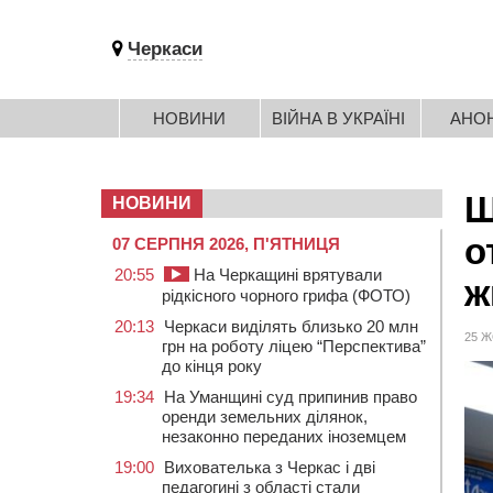
Черкаси
НОВИНИ
ВІЙНА В УКРАЇНІ
АНО
Щ
НОВИНИ
о
07 СЕРПНЯ 2026, П'ЯТНИЦЯ
20:55
На Черкащині врятували
ж
рідкісного чорного грифа (ФОТО)
20:13
Черкаси виділять близько 20 млн
25 Ж
грн на роботу ліцею “Перспектива”
до кінця року
19:34
На Уманщині суд припинив право
оренди земельних ділянок,
незаконно переданих іноземцем
19:00
Вихователька з Черкас і дві
педагогині з області стали