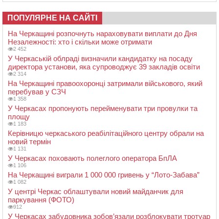
ПОПУЛЯРНЕ НА САЙТІ
На Черкащині розпочнуть нараховувати виплати до Дня
Незалежності: хто і скільки може отримати
2 452
У Черкаській облраді визначили кандидатку на посаду
директора установи, яка супроводжує 39 закладів освіти
2 314
На Черкащині правоохоронці затримали військового, який
перебував у СЗЧ
1 358
У Черкасах пропонують перейменувати три провулки та
площу
1 183
Керівницю черкаського реабілітаційного центру обрали на
новий термін
1 131
У Черкасах поховають полеглого оператора БпЛА
1 106
На Черкащині виграли 1 000 000 гривень у “Лото-Забава”
1 082
У центрі Черкас облаштували новий майданчик для
паркування (ФОТО)
912
У Черкасах забудовника зобов’язали розблокувати тротуар