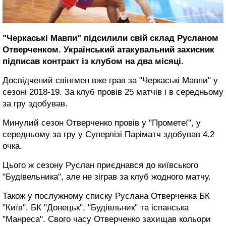
"Черкаські Мавпи" підсилили свій склад Русланом
Отверченком. Український атакувальний захисник
підписав контракт із клубом на два місяці.
Досвідчений свінгмен вже грав за "Черкаські Мавпи" у
сезоні 2018-19. За клуб провів 25 матчів і в середньому
за гру здобував.
Минулий сезон Отверченко провів у "Прометеї", у
середньому за гру у Суперлізі Паріматч здобував 4.2
очка.
Цього ж сезону Руслан приєднався до київського
"Будівельника", але не зіграв за клуб жодного матчу.
Також у послужному списку Руслана Отверченка БК
"Київ", БК "Донецьк", "Будівльник" та іспанська
"Манреса". Свого часу Отверченко захищав кольори