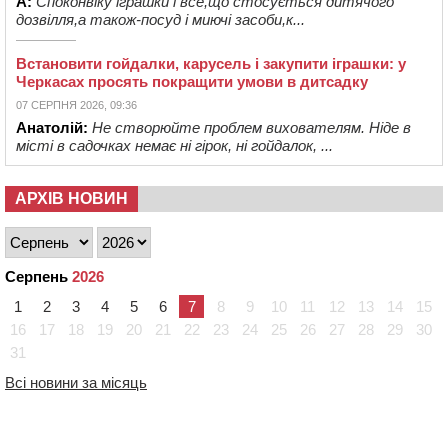
А:
Споконвіку іграшки і все,що стосується дитячого
дозвілля,а також-посуд і миючі засоби,к...
Встановити гойдалки, карусель і закупити іграшки: у
Черкасах просять покращити умови в дитсадку
07 СЕРПНЯ 2026, 09:36
Анатолій:
Не створюйте проблем вихователям. Ніде в
місті в садочках немає ні гірок, ні гойдалок, ...
АРХІВ НОВИН
Серпень
2026
1
2
3
4
5
6
7
8
9
10
11
12
13
14
15
16
17
18
19
20
21
22
23
24
25
26
27
28
29
30
31
Всі новини за місяць