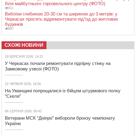
біля майбутнього торговельного центру (ФОТО)
911
Вибоїни глибиною 20-30 см та шириною до 3 метрів: у
Черкасах просять відремонтувати під’їзд до житлових
будинків
887
СХОЖІ НОВИНИ
18 БЕРЕЗНЯ 2026, 14:21
У Черкасах почали ремонтувати підпірну стінку на
Замковому узвозі (ФОТО)
22 ЧЕРВНЯ 2026, 18:56
На Уманщині попрощалися із бійцем штурмового полку
“Скеля”
06 СЕРПНЯ 2026, 09:42
Ветерани МСК “Дніпро” вибороли бронзу чемпіонату
України