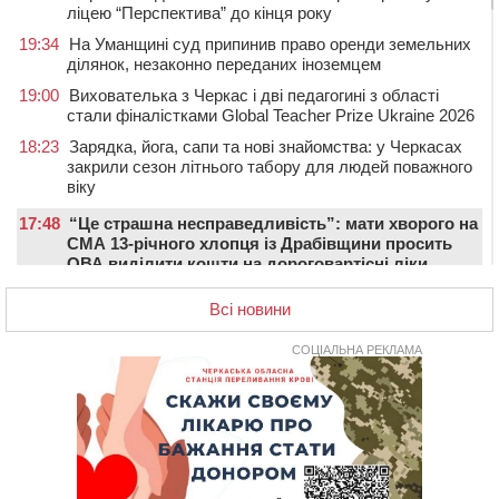
ліцею “Перспектива” до кінця року
19:34
На Уманщині суд припинив право оренди земельних
ділянок, незаконно переданих іноземцем
19:00
Вихователька з Черкас і дві педагогині з області
стали фіналістками Global Teacher Prize Ukraine 2026
18:23
Зарядка, йога, сапи та нові знайомства: у Черкасах
закрили сезон літнього табору для людей поважного
віку
17:48
“Це страшна несправедливість”: мати хворого на
СМА 13-річного хлопця із Драбівщини просить
ОВА виділити кошти на дороговартісні ліки
17:15
На Уманщині судитимуть колишню очільницю відділу
Всі новини
освіти через закупівлю електрики за завищеною
ціною
СОЦІАЛЬНА РЕКЛАМА
16:40
У Черкасах провели в останню путь двох
загиблих воїнів
16:07
До 1 вересня у Черкасах оновлюють дорожню
розмітку біля навчальних закладів (ФОТОФАКТ)
15:39
На честь загиблого захисника і чемпіона світу в